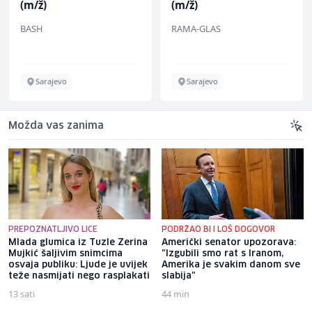
(m/ž)
(m/ž)
BASH
RAMA-GLAS
Sarajevo
Sarajevo
Možda vas zanima
PREPOZNATLJIVO LICE
PODRŽAO BI I LOŠ DOGOVOR
Mlada glumica iz Tuzle Zerina
Američki senator upozorava:
Mujkić šaljivim snimcima
"Izgubili smo rat s Iranom,
osvaja publiku: Ljude je uvijek
Amerika je svakim danom sve
teže nasmijati nego rasplakati
slabija"
13 sati
44 min