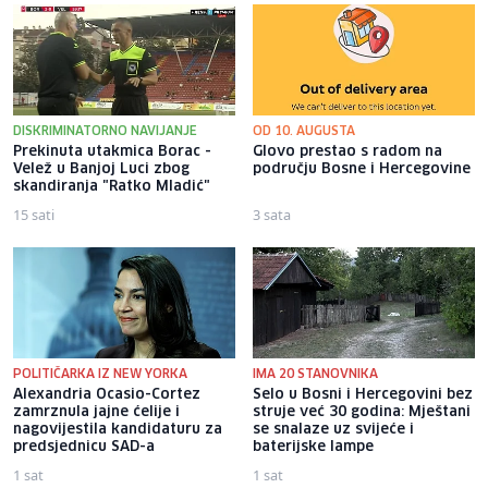
DISKRIMINATORNO NAVIJANJE
OD 10. AUGUSTA
Prekinuta utakmica Borac -
Glovo prestao s radom na
Velež u Banjoj Luci zbog
području Bosne i Hercegovine
skandiranja "Ratko Mladić"
15 sati
3 sata
POLITIČARKA IZ NEW YORKA
IMA 20 STANOVNIKA
Alexandria Ocasio-Cortez
Selo u Bosni i Hercegovini bez
zamrznula jajne ćelije i
struje već 30 godina: Mještani
nagovijestila kandidaturu za
se snalaze uz svijeće i
predsjednicu SAD-a
baterijske lampe
1 sat
1 sat