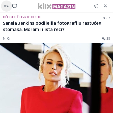
67
OČEKUJE ČETVRTO DIJETE
Sanela Jenkins podijelila fotografiju rastućeg
stomaka: Moram li išta reći?
N. O.
38