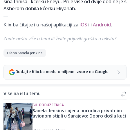
sina Innisa i kćerku Eneyu. Prije više od dvije godine je s
Asherom dobila kćerku Eliyanah.
Klix.ba čitajte i u našoj aplikaciji za
iOS
ili
Android
.
Znate nešto više o temi ili želite prijaviti grešku u tekstu?
Diana Sanela Jenkins
Dodajte Klix.ba među omiljene izvore na Googlu
Više na istu temu
BH. PODUZETNICA
Sanela Jenkins i njena porodica privatnim
avionom stigli u Sarajevo: Dobro došla kući
31.05.2023. u 14:32