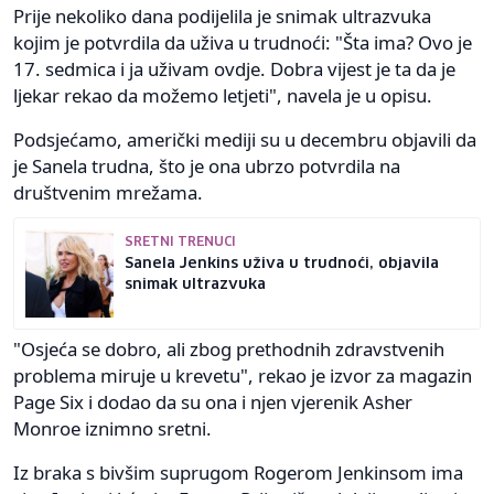
Prije nekoliko dana podijelila je snimak ultrazvuka
kojim je potvrdila da uživa u trudnoći: "Šta ima? Ovo je
17. sedmica i ja uživam ovdje. Dobra vijest je ta da je
ljekar rekao da možemo letjeti", navela je u opisu.
Podsjećamo, američki mediji su u decembru objavili da
je Sanela trudna, što je ona ubrzo potvrdila na
društvenim mrežama.
SRETNI TRENUCI
Sanela Jenkins uživa u trudnoći, objavila
snimak ultrazvuka
"Osjeća se dobro, ali zbog prethodnih zdravstvenih
problema miruje u krevetu", rekao je izvor za magazin
Page Six i dodao da su ona i njen vjerenik Asher
Monroe iznimno sretni.
Iz braka s bivšim suprugom Rogerom Jenkinsom ima