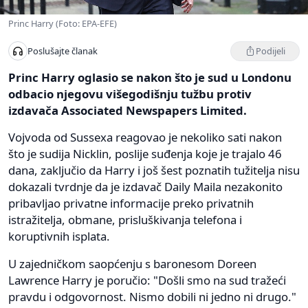
Princ Harry (Foto: EPA-EFE)
Podijeli
Poslušajte članak
Princ Harry oglasio se nakon što je sud u Londonu
odbacio njegovu višegodišnju tužbu protiv
izdavača Associated Newspapers Limited.
Vojvoda od Sussexa reagovao je nekoliko sati nakon
što je sudija Nicklin, poslije suđenja koje je trajalo 46
dana, zaključio da Harry i još šest poznatih tužitelja nisu
dokazali tvrdnje da je izdavač Daily Maila nezakonito
pribavljao privatne informacije preko privatnih
istražitelja, obmane, prisluškivanja telefona i
koruptivnih isplata.
U zajedničkom saopćenju s baronesom Doreen
Lawrence Harry je poručio: "Došli smo na sud tražeći
pravdu i odgovornost. Nismo dobili ni jedno ni drugo."