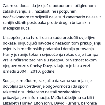
Zatim su dodali da je riječ o potpunom i očiglednom
zataškavanju, ali, nažalost, ne i potpunim
neočekivanom te ocijenili da je sud zanemario nalaze iz
ranijih sličnih postupaka protiv drugih britanskih
medijskih kuća.
U saopćenju su tvrdili da su sudu predočili uvjerljive
dokaze, uključujući navode o nezakonitom prikupljanju
osjetljivih medicinskih podataka i detalja putovanja.
Harry je ranije tokom svjedočenja rekao da je štampa
vršila rašireno zadiranje u njegovu privatnost tokom
njegove veze s Chelsy Davy, s kojom je bio u vezi
između 2004. i 2010. godine.
Sudija je, međutim, zaključio da sama sumnja nije
dovoljna za utvrđivanje odgovornosti i da sporni
tekstovi nisu dokazano nastali nezakonitim
pribavljanjem informacija. Među tužiteljima su bili i
Elizabeth Hurley, Elton John, David Furnish, baronica