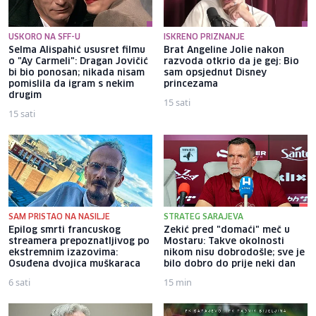
USKORO NA SFF-U
ISKRENO PRIZNANJE
Selma Alispahić ususret filmu
Brat Angeline Jolie nakon
o "Ay Carmeli": Dragan Jovičić
razvoda otkrio da je gej: Bio
bi bio ponosan; nikada nisam
sam opsjednut Disney
pomislila da igram s nekim
princezama
drugim
15 sati
15 sati
SAM PRISTAO NA NASILJE
STRATEG SARAJEVA
Epilog smrti francuskog
Zekić pred "domaći" meč u
streamera prepoznatljivog po
Mostaru: Takve okolnosti
ekstremnim izazovima:
nikom nisu dobrodošle; sve je
Osuđena dvojica muškaraca
bilo dobro do prije neki dan
6 sati
15 min