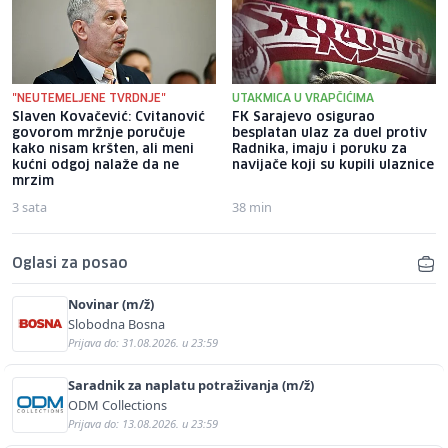
"NEUTEMELJENE TVRDNJE"
UTAKMICA U VRAPČIĆIMA
Slaven Kovačević: Cvitanović
FK Sarajevo osigurao
govorom mržnje poručuje
besplatan ulaz za duel protiv
kako nisam kršten, ali meni
Radnika, imaju i poruku za
kućni odgoj nalaže da ne
navijače koji su kupili ulaznice
mrzim
3 sata
38 min
Oglasi za posao
Novinar (m/ž)
Slobodna Bosna
Prijava do: 31.08.2026. u 23:59
Saradnik za naplatu potraživanja (m/ž)
ODM Collections
Prijava do: 13.08.2026. u 23:59