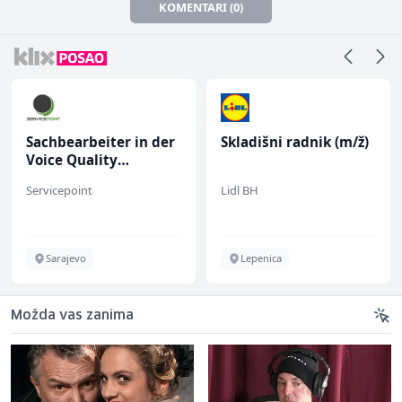
KOMENTARI (0)
Sachbearbeiter in der
Skladišni radnik (m/ž)
Voice Quality
Management (m/w)
Servicepoint
Lidl BH
Sarajevo
Lepenica
Možda vas zanima