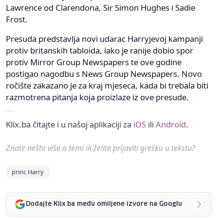
Lawrence od Clarendona, Sir Simon Hughes i Sadie
Frost.
Presuda predstavlja novi udarac Harryjevoj kampanji
protiv britanskih tabloida, iako je ranije dobio spor
protiv Mirror Group Newspapers te ove godine
postigao nagodbu s News Group Newspapers. Novo
ročište zakazano je za kraj mjeseca, kada bi trebala biti
razmotrena pitanja koja proizlaze iz ove presude.
Klix.ba čitajte i u našoj aplikaciji za
iOS
ili
Android
.
Znate nešto više o temi ili želite prijaviti grešku u tekstu?
princ Harry
Dodajte Klix.ba među omiljene izvore na Googlu