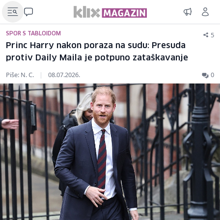
5
SPOR S TABLOIDOM
Princ Harry nakon poraza na sudu: Presuda
protiv Daily Maila je potpuno zataškavanje
Piše: N. C.
|
08.07.2026.
0