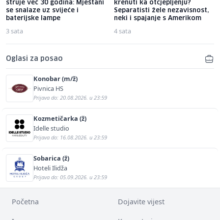
struje već 30 godina: Mještani
krenuti ka otcjepljenju?
se snalaze uz svijeće i
Separatisti žele nezavisnost,
baterijske lampe
neki i spajanje s Amerikom
3 sata
4 sata
Oglasi za posao
Konobar (m/ž)
Pivnica HS
Prijava do: 20.08.2026. u 23:59
Kozmetičarka (ž)
Idelle studio
Prijava do: 16.08.2026. u 23:59
Sobarica (ž)
Hoteli Ilidža
Prijava do: 05.09.2026. u 23:59
Početna
Dojavite vijest