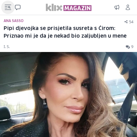
54
ANA SASSO
Pipi djevojka se prisjetila susreta s Ćirom:
Priznao mi je da je nekad bio zaljubljen u mene
I. S.
9