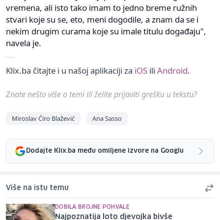
vremena, ali isto tako imam to jedno breme ružnih
stvari koje su se, eto, meni dogodile, a znam da se i
nekim drugim curama koje su imale titulu događaju",
navela je.
Klix.ba čitajte i u našoj aplikaciji za
iOS
ili
Android
.
Znate nešto više o temi ili želite prijaviti grešku u tekstu?
Miroslav Ćiro Blažević
Ana Sasso
Dodajte Klix.ba među omiljene izvore na Googlu
Više na istu temu
DOBILA BROJNE POHVALE
Najpoznatija loto djevojka bivše