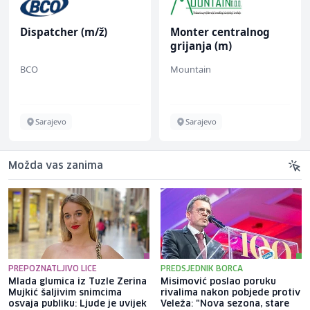
Dispatcher (m/ž)
Monter centralnog
grijanja (m)
BCO
Mountain
Sarajevo
Sarajevo
Možda vas zanima
PREPOZNATLJIVO LICE
PREDSJEDNIK BORCA
Mlada glumica iz Tuzle Zerina
Misimović poslao poruku
Mujkić šaljivim snimcima
rivalima nakon pobjede protiv
osvaja publiku: Ljude je uvijek
Veleža: "Nova sezona, stare