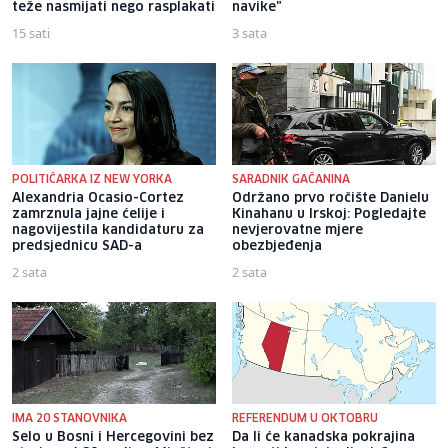
teže nasmijati nego rasplakati
navike"
15 sati
3 sata
POLITIČARKA IZ NEW YORKA
SARADNIK GAČANINA
Alexandria Ocasio-Cortez
Održano prvo ročište Danielu
zamrznula jajne ćelije i
Kinahanu u Irskoj: Pogledajte
nagovijestila kandidaturu za
nevjerovatne mjere
predsjednicu SAD-a
obezbjeđenja
2 sata
2 sata
IMA 20 STANOVNIKA
REFERENDUM U OKTOBRU
Selo u Bosni i Hercegovini bez
Da li će kanadska pokrajina