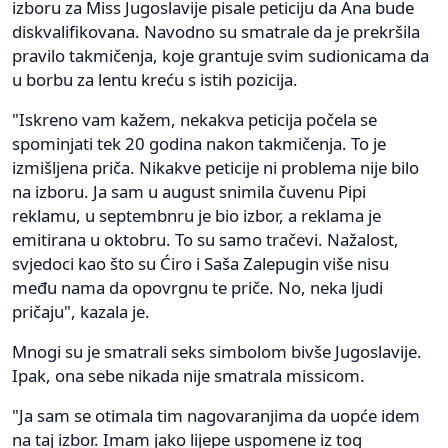
izboru za Miss Jugoslavije pisale peticiju da Ana bude
diskvalifikovana. Navodno su smatrale da je prekršila
pravilo takmičenja, koje grantuje svim sudionicama da
u borbu za lentu kreću s istih pozicija.
"Iskreno vam kažem, nekakva peticija počela se
spominjati tek 20 godina nakon takmičenja. To je
izmišljena priča. Nikakve peticije ni problema nije bilo
na izboru. Ja sam u august snimila čuvenu Pipi
reklamu, u septembnru je bio izbor, a reklama je
emitirana u oktobru. To su samo tračevi. Nažalost,
svjedoci kao što su Ćiro i Saša Zalepugin više nisu
među nama da opovrgnu te priče. No, neka ljudi
pričaju", kazala je.
Mnogi su je smatrali seks simbolom bivše Jugoslavije.
Ipak, ona sebe nikada nije smatrala missicom.
"Ja sam se otimala tim nagovaranjima da uopće idem
na taj izbor. Imam jako lijepe uspomene iz tog