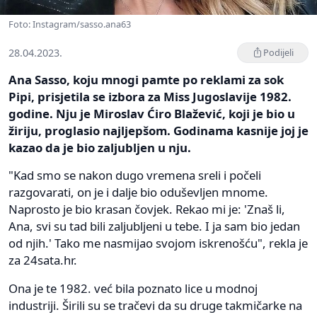
Foto: Instagram/sasso.ana63
28.04.2023.
Podijeli
Ana Sasso, koju mnogi pamte po reklami za sok
Pipi, prisjetila se izbora za Miss Jugoslavije 1982.
godine. Nju je Miroslav Ćiro Blažević, koji je bio u
žiriju, proglasio najljepšom. Godinama kasnije joj je
kazao da je bio zaljubljen u nju.
"Kad smo se nakon dugo vremena sreli i počeli
razgovarati, on je i dalje bio oduševljen mnome.
Naprosto je bio krasan čovjek. Rekao mi je: 'Znaš li,
Ana, svi su tad bili zaljubljeni u tebe. I ja sam bio jedan
od njih.' Tako me nasmijao svojom iskrenošću", rekla je
za 24sata.hr.
Ona je te 1982. već bila poznato lice u modnoj
industriji. Širili su se tračevi da su druge takmičarke na