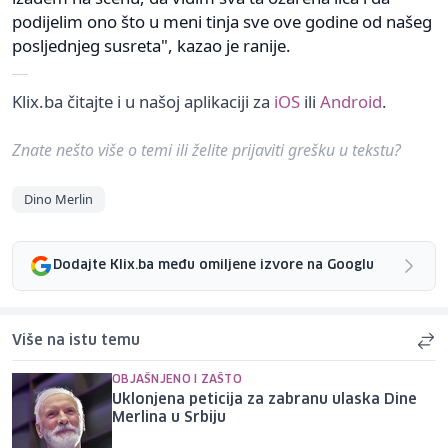
podijelim ono što u meni tinja sve ove godine od našeg
posljednjeg susreta", kazao je ranije.
Klix.ba čitajte i u našoj aplikaciji za
iOS
ili
Android
.
Znate nešto više o temi ili želite prijaviti grešku u tekstu?
Dino Merlin
Dodajte Klix.ba među omiljene izvore na Googlu
Više na istu temu
OBJAŠNJENO I ZAŠTO
Uklonjena peticija za zabranu ulaska Dine
Merlina u Srbiju