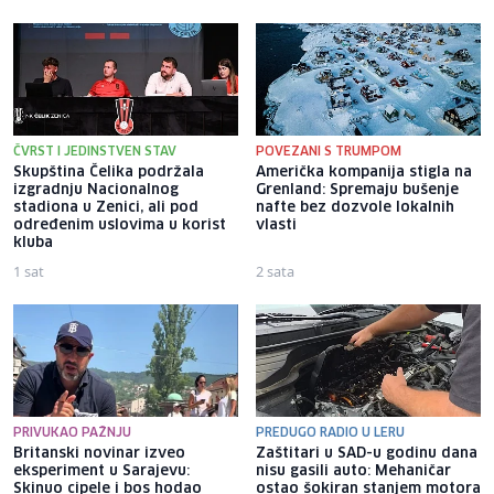
ČVRST I JEDINSTVEN STAV
POVEZANI S TRUMPOM
Skupština Čelika podržala
Američka kompanija stigla na
izgradnju Nacionalnog
Grenland: Spremaju bušenje
stadiona u Zenici, ali pod
nafte bez dozvole lokalnih
određenim uslovima u korist
vlasti
kluba
1 sat
2 sata
PRIVUKAO PAŽNJU
PREDUGO RADIO U LERU
Britanski novinar izveo
Zaštitari u SAD-u godinu dana
eksperiment u Sarajevu:
nisu gasili auto: Mehaničar
Skinuo cipele i bos hodao
ostao šokiran stanjem motora