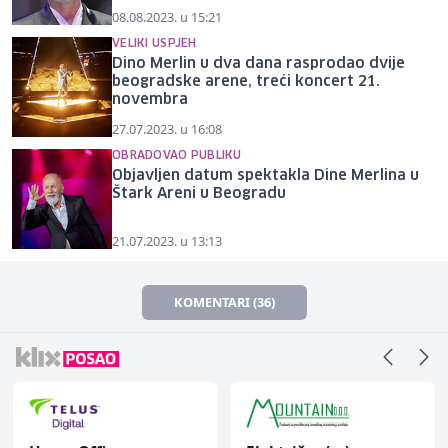
08.08.2023. u 15:21
VELIKI USPJEH
Dino Merlin u dva dana rasprodao dvije
beogradske arene, treći koncert 21.
novembra
27.07.2023. u 16:08
OBRADOVAO PUBLIKU
Objavljen datum spektakla Dine Merlina u
Štark Areni u Beogradu
21.07.2023. u 13:13
KOMENTARI (36)