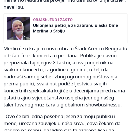
naveli su.
OBJAŠNJENO I ZAŠTO
Uklonjena peticija za zabranu ulaska Dine
Merlina u Srbiju
Merlin će u krajem novembra u Štark Areni u Beogradu
održati četiri koncerta u pet dana. Publika je davno
prepoznala taj njegov X faktor, a ovaj umjetnik na
svakom koncertu, iz godine u godinu, u želji da
nadmaši samog sebe i zbog ogromnog poštovanja
prema publici, svaki put podiže ljestvicu svojih
koncertnih spektakala koji će u decenijama pred nama
ostati trajno svjedočanstvo uspjeha jednog našeg
talentovanog muzičara u globalnom showbusinessu.
"Ovo će biti jedna posebna jesen za moju publiku i
mene, urezana zauvijek u naša srca. Jedva čekam da
izađem na scenu, da vidim sva ta ozarena lica i da