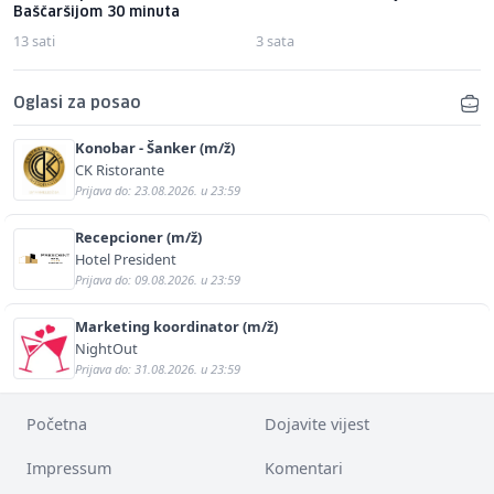
Baščaršijom 30 minuta
13 sati
3 sata
Oglasi za posao
Konobar - Šanker (m/ž)
CK Ristorante
Prijava do: 23.08.2026. u 23:59
Recepcioner (m/ž)
Hotel President
Prijava do: 09.08.2026. u 23:59
Marketing koordinator (m/ž)
NightOut
Prijava do: 31.08.2026. u 23:59
Početna
Dojavite vijest
Impressum
Komentari