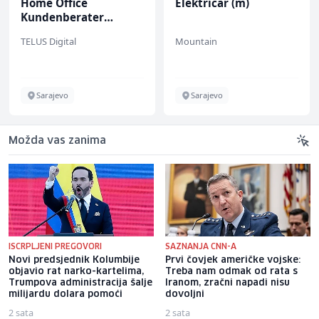
Home Office
Električar (m)
Kundenberater
(m/w/d) für Vattenfall
TELUS Digital
Mountain
Sarajevo
Sarajevo
Možda vas zanima
ISCRPLJENI PREGOVORI
SAZNANJA CNN-A
Novi predsjednik Kolumbije
Prvi čovjek američke vojske:
objavio rat narko-kartelima,
Treba nam odmak od rata s
Trumpova administracija šalje
Iranom, zračni napadi nisu
milijardu dolara pomoći
dovoljni
2 sata
2 sata