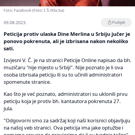
Foto: Facebook (Foto: I. Š./Klix.ba)
09.08.2023.
Podijeli
Peticija protiv ulaska Dine Merlina u Srbiju jučer je
ponovo pokrenuta, ali je izbrisana nakon nekoliko
sati.
Izvjesni V. Č. je na stranici Peticije Online napisao da bh.
muzičaru "nije mjesto u Srbiji". Nije poznato je li ova
osoba izbrisala peticiju ili su to učinili administratori
spomenute stranice.
Kao što je već poznato, administratori su uklonili prvu
peticiju koja je protiv bh. kantautora pokrenuta 27.
jula.
"Odgovorni smo za sadržaj koji naši korisnici objavljuju
na našoj veb stranici. Ova peticija ima jake optužbe i
nemamo resurse da provjerimo da li su tvrdnje tačne",