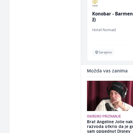
Radnik u proizvodnji
Konobar - Barmen
(m/ž)
ž)
Conty Plus
Hotel Nomad
Sarajevo
Sarajevo
Možda vas zanima
ISKRENO PRIZNANJE
Brat Angeline Jolie na
razvoda otkrio da je ge
sam opsjednut Disney