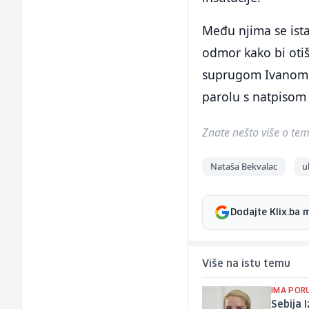
Među njima se ista
odmor kako bi otiš
suprugom Ivanom P
parolu s natpisom 
Znate nešto više o temi 
Nataša Bekvalac
u
Dodajte Klix.ba 
Više na istu temu
IMA POR
Sebija 