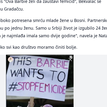
is "Ova Barbie želi da zaustavi femicid", Bekvalac se
 u Gradačcu.
uboko potresena smrću mlade žene u Bosni. Partnersk
nu po jednu ženu. Samo u Srbiji život je izgubilo 24 že
h je najmlađa imala samo dvije godine", navela je Nat
ko svi kao društvo moramo činiti bolje.