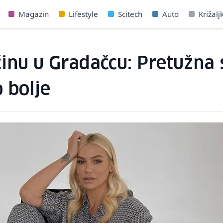
Magazin
Lifestyle
Scitech
Auto
Križalj
činu u Gradačcu: Pretužna
 bolje