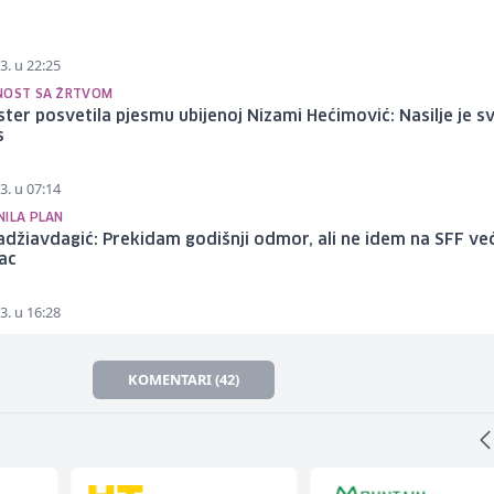
3. u 22:25
NOST SA ŽRTVOM
ster posvetila pjesmu ubijenoj Nizami Hećimović: Nasilje je s
s
3. u 07:14
NILA PLAN
džiavdagić: Prekidam godišnji odmor, ali ne idem na SFF ve
ac
3. u 16:28
KOMENTARI (42)