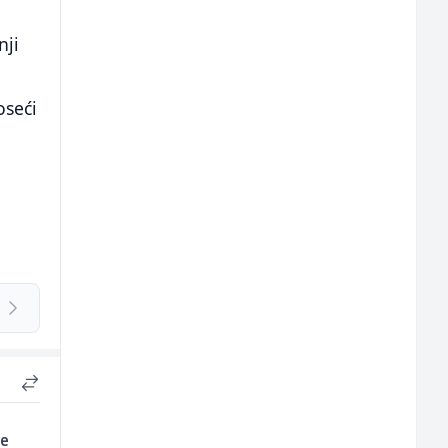
nji
oseći
te