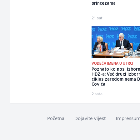
princezama
21 sat
VODEĆA IMENA U UTRCI
Poznato ko nosi izborn
HDZ-a: Već drugi izbor
ciklus zaredom nema 
Čovića
2 sata
Dojavite vijest
Impressu
Početna