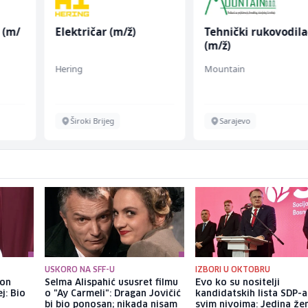
 (m/
Električar (m/ž)
Tehnički rukovodila
(m/ž)
Hering
Mountain
Široki Brijeg
Sarajevo
USKORO NA SFF-U
IZBORI U OKTOBRU
kon
Selma Alispahić ususret filmu
Evo ko su nositelji
j: Bio
o "Ay Carmeli": Dragan Jovičić
kandidatskih lista SDP-a
bi bio ponosan; nikada nisam
svim nivoima: Jedina že