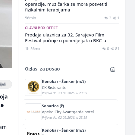
operacije, muzičarka se mora posvetiti
fizikalnim terapijama
56min
2
1
GLAVNI BOX OFFICE
Prodaja ulaznica za 32. Sarajevo Film
Festival počinje u ponedjeljak u BKC-u
1h 56min
0
81
Oglasi za posao
Konobar - Šanker (m/ž)
jeli
CK Ristorante
Prijava do: 23.08.2026. u 23:59
oja
te
Sobarica (ž)
Apeiro City Avantgarde hotel
Prijava do: 02.09.2026. u 23:59
jem
Konobar - Šanker (m/ž)