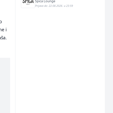
Špica Lounge
Prijava do: 22.08.2026. u 23:59
o
ne i
aša.