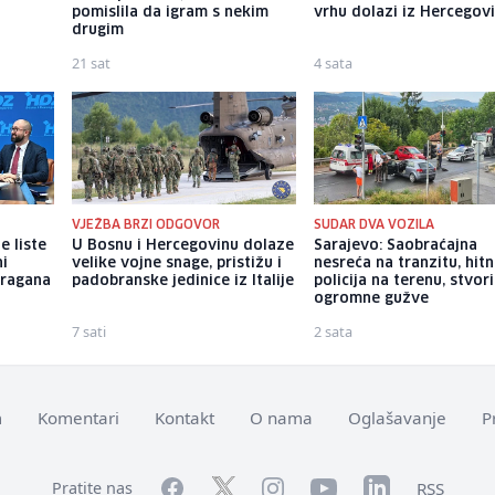
pomislila da igram s nekim
vrhu dolazi iz Hercegov
drugim
21 sat
4 sata
VJEŽBA BRZI ODGOVOR
SUDAR DVA VOZILA
e liste
U Bosnu i Hercegovinu dolaze
Sarajevo: Saobraćajna
ni
velike vojne snage, pristižu i
nesreća na tranzitu, hitn
Dragana
padobranske jedinice iz Italije
policija na terenu, stvori
ogromne gužve
7 sati
2 sata
m
Komentari
Kontakt
O nama
Oglašavanje
P
Facebook
YouTube
LinkedIn
Twitter
Instagram
RSS
Pratite nas