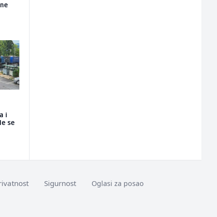
ine
a i
le se
rivatnost
Sigurnost
Oglasi za posao