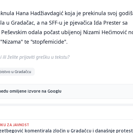
knula Hana Hadžiavdagić koja je prekinula svoj godiš
la u Gradačac, a na SFF-u je pjevačica Ida Prester sa
eševskim odala počast ubijenoj Nizami Hećimović n
"Nizama" te "stopfemicide".
ili želite prijaviti grešku u tekstu?
bistvo u Gradačcu
među omiljene izvore na Googlu
UKU ZA JAVNOST
Izetbegović komentirala zločin u Gradačcu i današnje protes