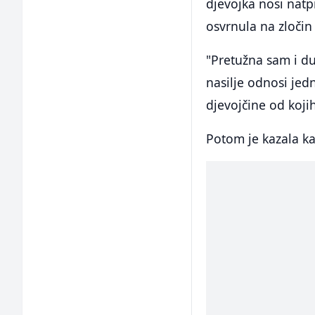
djevojka nosi natp
osvrnula na zločin
"Pretužna sam i d
nasilje odnosi jed
djevojčine od koji
Potom je kazala ka