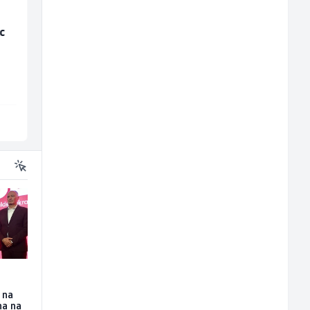
c
Multimedijalni
Trgovac - Magacioner
marketing kreator (m/
(m/ž)
ž)
Kalea
Amko komerc
Ilijaš
Fojnica
 na
na na