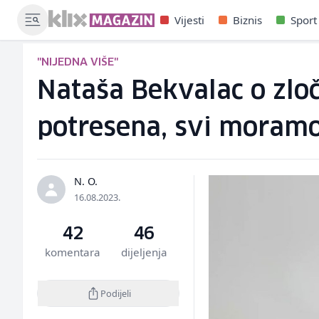
Vijesti
Biznis
Sport
"NIJEDNA VIŠE"
Nataša Bekvalac o zlo
potresena, svi moramo
N. O.
16.08.2023.
42
46
komentara
dijeljenja
Podijeli