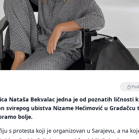
Podi
ica Nataša Bekvalac jedna je od poznatih ličnosti k
on svirepog ubistva Nizame Hećimović u Gradačcu 
oramo bolje.
fiju s protesta koji je organizovan u Sarajevu, a na ko