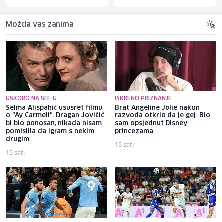
Možda vas zanima
USKORO NA SFF-U
ISKRENO PRIZNANJE
Selma Alispahić ususret filmu
Brat Angeline Jolie nakon
o "Ay Carmeli": Dragan Jovičić
razvoda otkrio da je gej: Bio
bi bio ponosan; nikada nisam
sam opsjednut Disney
pomislila da igram s nekim
princezama
drugim
15 sati
15 sati