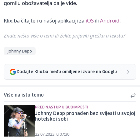
gomilu obožavatelja da je vide.
Klix.ba čitajte i u našoj aplikaciji za
iOS
ili
Android
.
Znate nešto više o temi ili želite prijaviti grešku u tekstu?
Johnny Depp
Dodajte Klix.ba među omiljene izvore na Googlu
Više na istu temu
PRED NASTUP U BUDIMPEŠTI
Johnny Depp pronađen bez svijesti u svojoj
hotelskoj sobi
22.07.2023. u 07:30