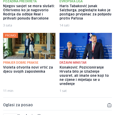
POZADINA PREOKRETA
EVROPSKA LIGA
Njegov savjet se mora slušati:
Haris Tabaković junak
Otkriveno ko je nagovorio
Salzburga, pogledajte kako je
Rodrija da odbije Real i
postigao prvijenac za pobjedu
prihvati ponudu Barcelone
protiv Pafosa
3 sata
14 sati
PROMO
PRIMJER DOBRE PRAKSE
DRŽAVNI MINISTAR
Violeta otvorila novi vrtić za
Konaković: Pozicioniranje
djecu svojih zaposlenika
Hrvata bilo je izlaženje
ususret, ali imate one koji to
ne cijene i miješaju se u
uređenje
11 min
1 sat
Oglasi za posao