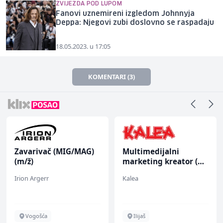
ZVIJEZDA POD LUPOM
Fanovi uznemireni izgledom Johnnyja
Deppa: Njegovi zubi doslovno se raspadaju
18.05.2023. u 17:05
KOMENTARI (3)
Zavarivač (MIG/MAG)
Multimedijalni
(m/ž)
marketing kreator (m/
ž)
Irion Argerr
Kalea
Vogošća
Ilijaš