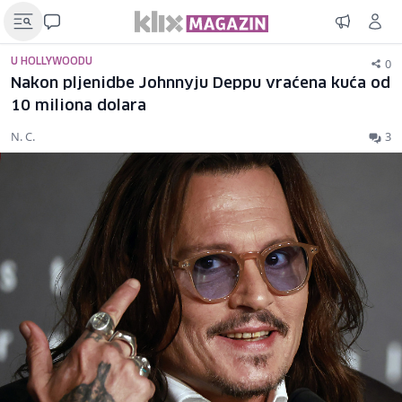
0
U HOLLYWOODU
Nakon pljenidbe Johnnyju Deppu vraćena kuća od
10 miliona dolara
N. C.
3