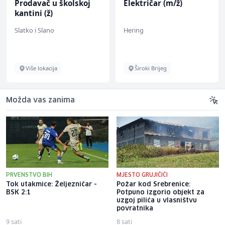
Prodavač u školskoj
Električar (m/ž)
kantini (ž)
Slatko i Slano
Hering
Više lokacija
Široki Brijeg
Možda vas zanima
PRVENSTVO BIH
MJESTO GRUJIČIĆI
Tok utakmice: Željezničar -
Požar kod Srebrenice:
BSK 2:1
Potpuno izgorio objekt za
uzgoj pilića u vlasništvu
povratnika
9 sati
8 sati