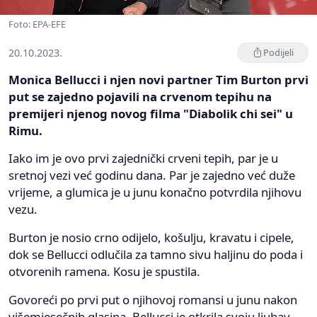
Foto: EPA-EFE
20.10.2023.
Podijeli
Monica Bellucci i njen novi partner Tim Burton prvi
put se zajedno pojavili na crvenom tepihu na
premijeri njenog novog filma "Diabolik chi sei" u
Rimu.
Iako im je ovo prvi zajednički crveni tepih, par je u
sretnoj vezi već godinu dana. Par je zajedno već duže
vrijeme, a glumica je u junu konačno potvrdila njihovu
vezu.
Burton je nosio crno odijelo, košulju, kravatu i cipele,
dok se Bellucci odlučila za tamno sivu haljinu do poda i
otvorenih ramena. Kosu je spustila.
Govoreći po prvi put o njihovoj romansi u junu nakon
višemjesečnih glasina, Bellucci je otkrila svoju ljubav