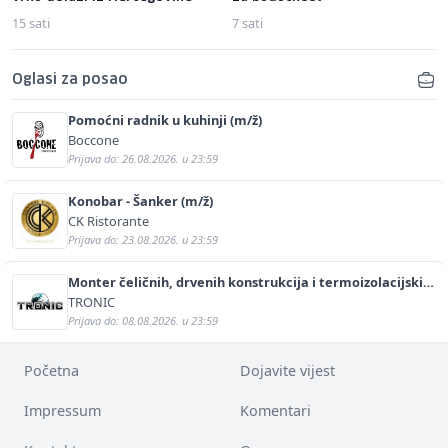
15 sati
7 sati
Oglasi za posao
Pomoćni radnik u kuhinji (m/ž)
Boccone
Prijava do: 26.08.2026. u 23:59
Konobar - Šanker (m/ž)
CK Ristorante
Prijava do: 23.08.2026. u 23:59
Monter čeličnih, drvenih konstrukcija i termoizolacijskih
panela (m/ž)
TRONIC
Prijava do: 08.08.2026. u 23:59
Početna
Dojavite vijest
Impressum
Komentari