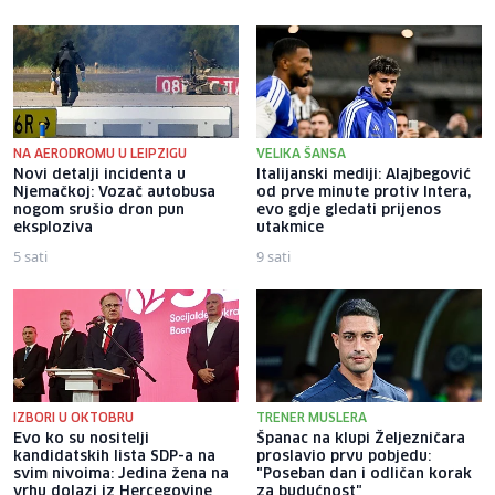
NA AERODROMU U LEIPZIGU
VELIKA ŠANSA
Novi detalji incidenta u
Italijanski mediji: Alajbegović
Njemačkoj: Vozač autobusa
od prve minute protiv Intera,
nogom srušio dron pun
evo gdje gledati prijenos
eksploziva
utakmice
5 sati
9 sati
IZBORI U OKTOBRU
TRENER MUSLERA
Evo ko su nositelji
Španac na klupi Željezničara
kandidatskih lista SDP-a na
proslavio prvu pobjedu:
svim nivoima: Jedina žena na
"Poseban dan i odličan korak
vrhu dolazi iz Hercegovine
za budućnost"