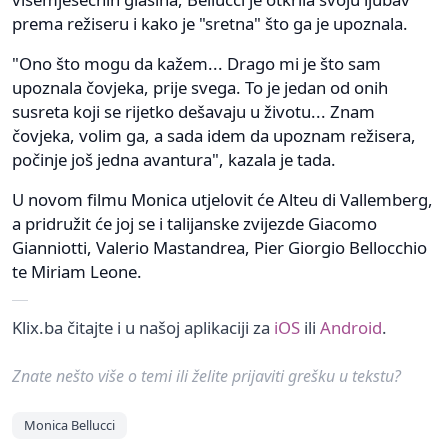
prema režiseru i kako je "sretna" što ga je upoznala.
"Ono što mogu da kažem... Drago mi je što sam
upoznala čovjeka, prije svega. To je jedan od onih
susreta koji se rijetko dešavaju u životu... Znam
čovjeka, volim ga, a sada idem da upoznam režisera,
počinje još jedna avantura", kazala je tada.
U novom filmu Monica utjelovit će Alteu di Vallemberg,
a pridružit će joj se i talijanske zvijezde Giacomo
Gianniotti, Valerio Mastandrea, Pier Giorgio Bellocchio
te Miriam Leone.
Klix.ba čitajte i u našoj aplikaciji za
iOS
ili
Android
.
Znate nešto više o temi ili želite prijaviti grešku u tekstu?
Monica Bellucci