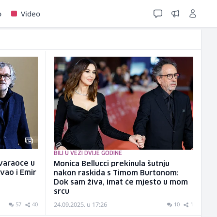
o
Video
BILI U VEZI DVIJE GODINE
tvaraoce u
Monica Bellucci prekinula šutnju
vao i Emir
nakon raskida s Timom Burtonom:
Dok sam živa, imat će mjesto u mom
srcu
24.09.2025. u 17:26
57
40
10
1