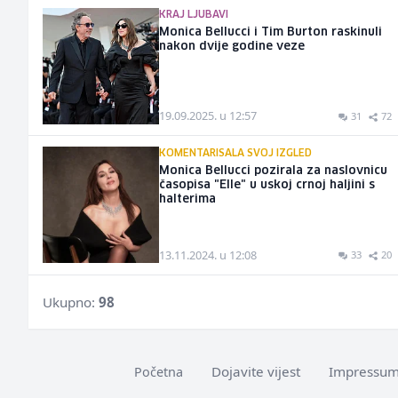
KRAJ LJUBAVI
Monica Bellucci i Tim Burton raskinuli
nakon dvije godine veze
19.09.2025. u 12:57
31
72
KOMENTARISALA SVOJ IZGLED
Monica Bellucci pozirala za naslovnicu
časopisa "Elle" u uskoj crnoj haljini s
halterima
13.11.2024. u 12:08
33
20
Ukupno:
98
Dojavite vijest
Impressu
Početna