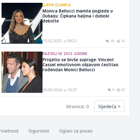
LIJEPA GLUMICA
Monica Bellucci mamila poglede u
Dubaiju: Čipkana haljina i duboki
dekolte
15.02.2025. u 09:21
18
70
RAZVELI SE 2013. GODINE
Prisjetio se bivše supruge: Vincent
Cassel emotivnom objavom čestitao
rođendan Monici Bellucci
30.09.2024. u 19:37
9
63
Stranica: 0
Sljedeća
>
rivatnost
Sigurnost
Oglasi za posao