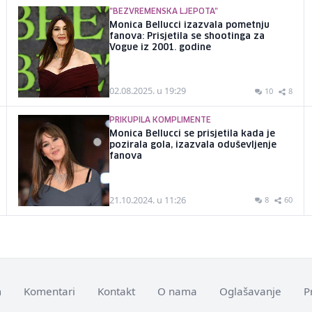
"BEZVREMENSKA LJEPOTA"
Monica Bellucci izazvala pometnju
fanova: Prisjetila se shootinga za
Vogue iz 2001. godine
02.08.2025. u 19:29
10
8
PRIKUPILA KOMPLIMENTE
Monica Bellucci se prisjetila kada je
pozirala gola, izazvala oduševljenje
fanova
21.10.2024. u 11:26
8
60
m
Komentari
Kontakt
O nama
Oglašavanje
P