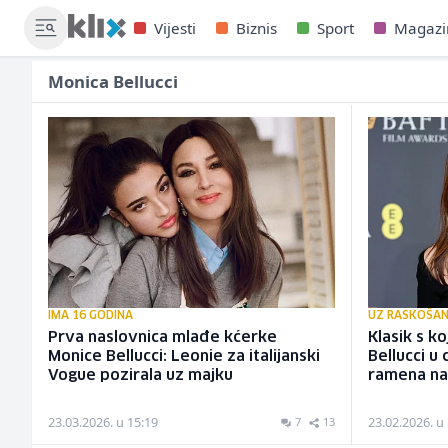
Vijesti
Biznis
Sport
Magazi
Monica Bellucci
IMA 16 GODINA
UZ RASKOŠAN
Prva naslovnica mlađe kćerke
Klasik s k
Monice Bellucci: Leonie za italijanski
Bellucci u 
Vogue pozirala uz majku
ramena na
23.03.2026. u 15:19
23.02.2026. u
7
13