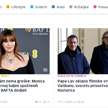
n
Lifestyle
Scitech
Auto
Križaljka
Posa
 NAKIT
DUGA LISTA ZVANICA
ojim nema greške: Monica
Papa Lav okupio filmske s
crnoj haljini spuštenih
Vatikanu, susretu prisustvo
 BAFTA dodjeli
Kusturica
 13:33
15.11.2025. u 18:24
11
15