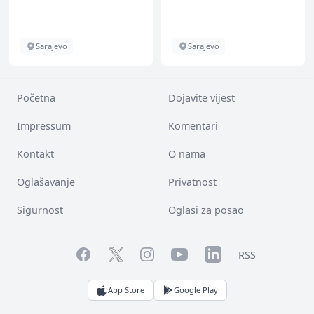
Energieversorger
Sarajevo
Sarajevo
Početna
Dojavite vijest
Impressum
Komentari
Kontakt
O nama
Oglašavanje
Privatnost
Sigurnost
Oglasi za posao
Facebook
YouTube
LinkedIn
Twitter
Instagram
RSS
App Store
Google Play