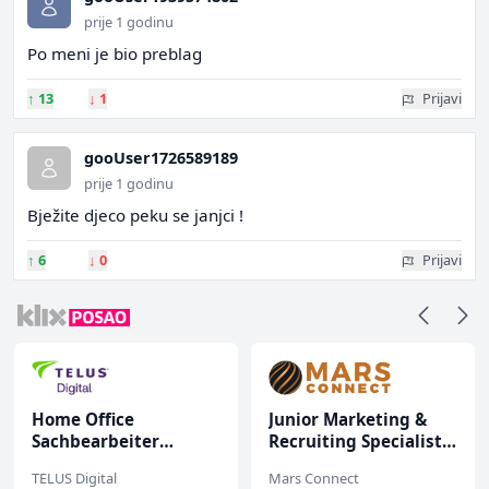
prije 1 godinu
Po meni je bio preblag
↑
13
↓
1
Prijavi
gooUser1726589189
prije 1 godinu
Bježite djeco peku se janjci !
↑
6
↓
0
Prijavi
Home Office
Junior Marketing &
Sachbearbeiter
Recruiting Specialist
(m/w/d) für einen
(m/ž)
TELUS Digital
Mars Connect
bekannten deutschen