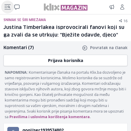
16
SNIMAK SE ŠIRI MREŽAMA
Justina Timberlakea isprovocirali fanovi koji su
ga zvali da se utrkuju: "Bježite odavde, djeco"
Komentari (7)
Povratak na članak
Prijava korisnika
NAPOMENA:
Komentarisanje članaka na portalu Klix.ba dozvoljeno je
samo registrovanim korisnicima. Molimo korisnike da se suzdrže od
vrijeđanja, psovanja i vulgarnog izražavanja. Komentari odražavaju
stavove isključivo njihovih autora, koji zbog govora mržnje mogu biti i
krivično gonjeni. Kao čitatelj prihvatate mogućnost da među
komentarima mogu biti pronađeni sadržaji koji mogu biti u
suprotnosti sa vašim vjerskim, moralnim i drugim načelima i
uvjerenjima. Svaki korisnik prije pisanja komentara mora se upoznati
sa
Pravilima i uslovima korištenja komentara
.
gooUser1939574802