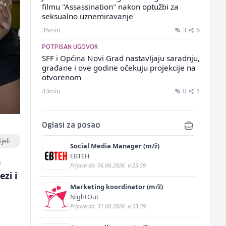
filmu "Assassination" nakon optužbi za
seksualno uznemiravanje
35min
3
6
POTPISAN UGOVOR
SFF i Općina Novi Grad nastavljaju saradnju,
građane i ove godine očekuju projekcije na
otvorenom
43min
0
1
Oglasi za posao
jeli
Social Media Manager (m/ž)
EBTEH
a
Prijava do: 06.08.2026. u 23:59
zi i
Marketing koordinator (m/ž)
NightOut
Prijava do: 31.08.2026. u 23:59