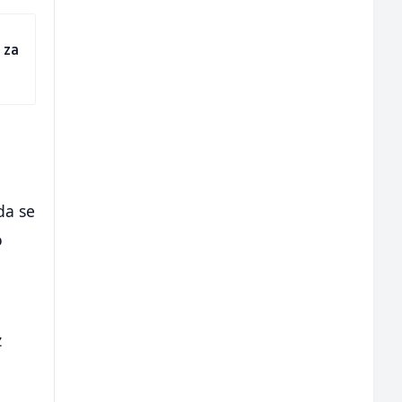
 za
da se
o
z