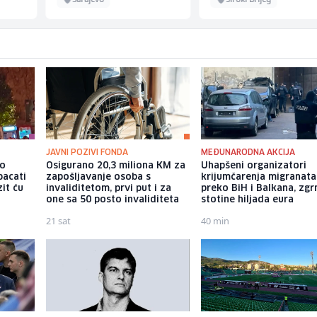
JAVNI POZIVI FONDA
MEĐUNARODNA AKCIJA
io
Osigurano 20,3 miliona KM za
Uhapšeni organizatori
bacati
zapošljavanje osoba s
krijumčarenja migranata
it ću
invaliditetom, prvi put i za
preko BiH i Balkana, zgr
one sa 50 posto invaliditeta
stotine hiljada eura
21 sat
40 min