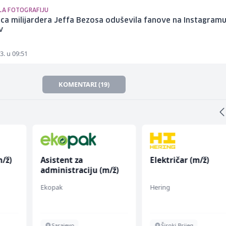
ILA FOTOGRAFIJU
ca milijardera Jeffa Bezosa oduševila fanove na Instagram
v
3. u 09:51
KOMENTARI (19)
/ž)
Asistent za
Električar (m/ž)
administraciju (m/ž)
Ekopak
Hering
Sarajevo
Široki Brijeg