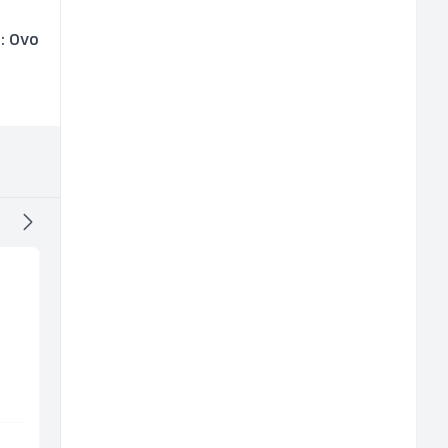
u: Ovo
Kustos u galeriji slika
Radnik u proizvodnji
(m/ž)
(m/ž)
Galerija Java
Conty Plus
Sarajevo
Sarajevo