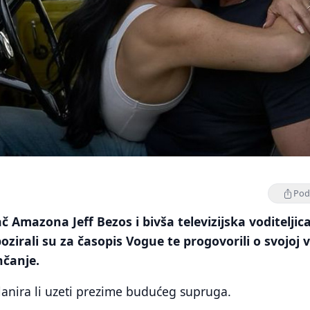
Podi
ač Amazona Jeff Bezos i bivša televizijska voditeljic
zirali su za časopis Vogue te progovorili o svojoj ve
nčanje.
planira li uzeti prezime budućeg supruga.