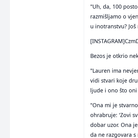
"Uh, da, 100 posto
razmišljamo o vjenč
u inotranstvu? Još
[INSTAGRAM]CzmD
Bezos je otkrio ne
"Lauren ima nevjer
vidi stvari koje dr
ljude i ono što oni
"Ona mi je stvarno
ohrabruje: 'Zovi s
dobar uzor. Ona je
da ne razgovara s 