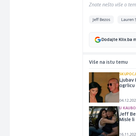
Znate nešto više o temi 
Jeff Bezos
Lauren 
Dodajte Klix.ba 
Više na istu temu
SKUPOCJ
Ljubav 
ogrlicu
04.12.202
U KAUBO
Jeff Be
Misle l
16.11.202