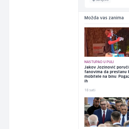
Možda vas zanima
NASTUPAO U PULI
Jakov Jozinović poruč
fanovima da prestanu 
mobitele na binu: Pogaz
ih
18 sati