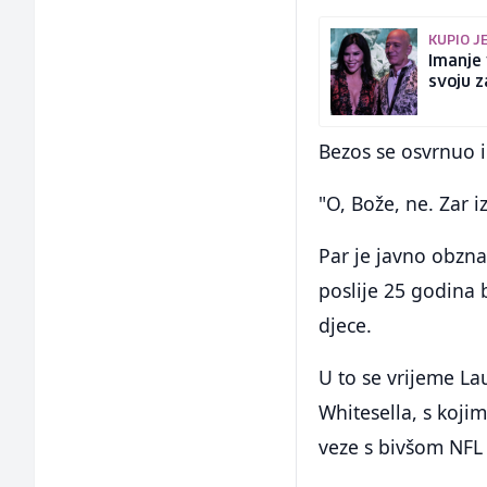
KUPIO J
Imanje 
svoju z
Bezos se osvrnuo i
"O, Bože, ne. Zar i
Par je javno obzna
poslije 25 godina 
djece.
U to se vrijeme La
Whitesella, s kojim
veze s bivšom NFL