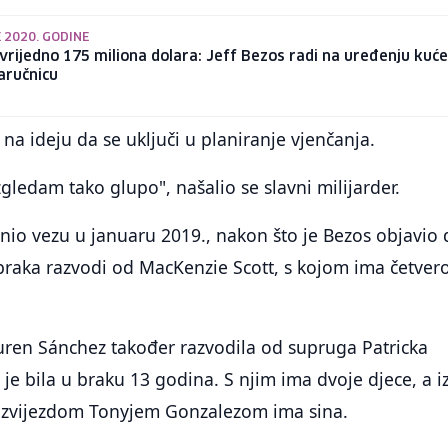
E 2020. GODINE
vrijedno 175 miliona dolara: Jeff Bezos radi na uređenju kuće
aručnicu
 na ideju da se uključi u planiranje vjenčanja.
zgledam tako glupo", našalio se slavni milijarder.
nio vezu u januaru 2019., nakon što je Bezos objavio 
braka razvodi od MacKenzie Scott, s kojom ima četver
uren Sánchez također razvodila od supruga Patricka
 je bila u braku 13 godina. S njim ima dvoje djece, a i
 zvijezdom Tonyjem Gonzalezom ima sina.