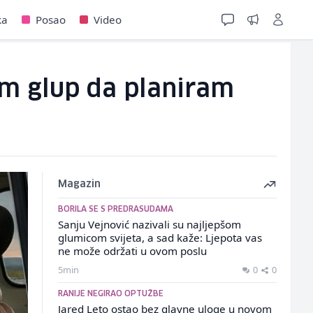
ka
Posao
Video
am glup da planiram
Magazin
BORILA SE S PREDRASUDAMA
Sanju Vejnović nazivali su najljepšom
glumicom svijeta, a sad kaže: Ljepota vas
ne može održati u ovom poslu
5min
0
0
RANIJE NEGIRAO OPTUŽBE
Jared Leto ostao bez glavne uloge u novom