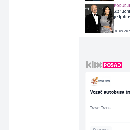
PODIJEL
Zaručni
je ljuba
30.09.202
Direktor proizvodnje
Vozač autobusa (m
pločastog namještaja
(m/ž)
Kalea
Travel-Trans
Ilijaš
Sarajevo