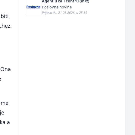
Agent u call centru (m/ž)
Poslovne novine
Prijava do: 21.08.2026. u 23:59
biti
chez.
. Ona
e
k me
je
ka a