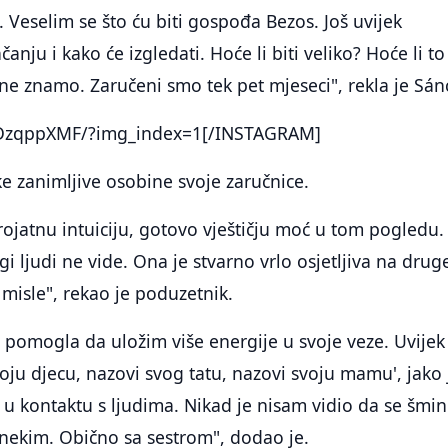
. Veselim se što ću biti gospođa Bezos. Još uvijek
anju i kako će izgledati. Hoće li biti veliko? Hoće li to 
 ne znamo. Zaručeni smo tek pet mjeseci", rekla je Sán
zqppXMF/?img_index=1[/INSTAGRAM]
ke zanimljive osobine svoje zaručnice.
ojatnu intuiciju, gotovo vještičju moć u tom pogledu
ugi ljudi ne vide. Ona je stvarno vrlo osjetljiva na drug
 misle", rekao je poduzetnik.
 pomogla da uložim više energije u svoje veze. Uvije
voju djecu, nazovi svog tatu, nazovi svoju mamu', jako 
 u kontaktu s ljudima. Nikad je nisam vidio da se šmin
nekim. Obično sa sestrom", dodao je.