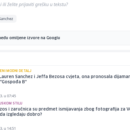
ili želite prijaviti grešku u tekstu?
Sanchez
među omiljene izvore na Googlu
ENI MODNI DETALJ
Lauren Sanchez i Jeffa Bezosa cvjeta, ona pronosala dijama
 "Gospođa B"
3. u 07:45
JSKOM STILU
zos i zaručnica su predmet ismijavanja zbog fotografija za 
i da izgledaju dobro?
3. u 14:51