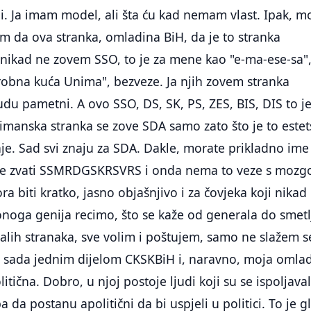
i. Ja imam model, ali šta ću kad nemam vlast. Ipak, m
lim da ova stranka, omladina BiH, da je to stranka
 nikad ne zovem SSO, to je za mene kao "e-ma-ese-sa"
"robna kuća Unima", bezveze. Ja njih zovem stranka
du pametni. A ovo SSO, DS, SK, PS, ZES, BIS, DIS to j
manska stranka se zove SDA samo zato što je to estet
nje. Sad svi znaju za SDA. Dakle, morate prikladno ime
 se zvati SSMRDGSKRSVRS i onda nema to veze s mozg
a biti kratko, jasno objašnjivo i za čovjeka koji nikad 
a onoga genija recimo, što se kaže od generala do smetl
stalih stranaka, sve volim i poštujem, samo ne slažem s
 sada jednim dijelom CKSKBiH i, naravno, moja omla
itična. Dobro, u njoj postoje ljudi koji su se ispoljaval
eba da postanu apolitični da bi uspjeli u politici. To je g