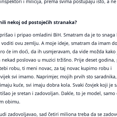
inspektori i milicija, prema svima postupaju isto, a ne
onili nekoj od postojećih stranaka?
 prišao i pripao omladini BiH. Smatram da je to snaga 
 voditi ovu zemlju. A moje ideje, smatram da imam d
bro će im doći, da ih usmjeravam, da vide možda kako 
 nekad poslovao u muzici tržišno. Prije deset godina, 
tebi robu, ti meni novac, za taj novac kupimo robu i
vijek svi imamo. Naprimjer, mojih prvih sto saradnika,
imaju kuće, svi imaju dobra kola. Svaki čovjek koji je 
šao je sretan i zadovoljan. Dakle, to je model, samo
em obimu.
judi zadovoljavao, sad četiri miliona treba da se zadovo