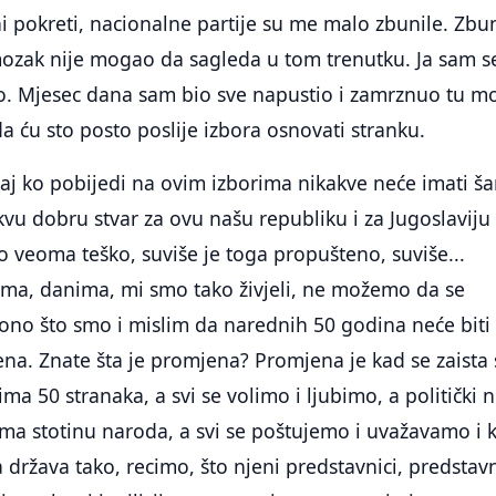
lni pokreti, nacionalne partije su me malo zbunile. Zbu
mozak nije mogao da sagleda u tom trenutku. Ja sam s
o. Mjesec dana sam bio sve napustio i zamrznuo tu m
a ću sto posto poslije izbora osnovati stranku.
naj ko pobijedi na ovim izborima nikakve neće imati š
kvu dobru stvar za ovu našu republiku i za Jugoslaviju
to veoma teško, suviše je toga propušteno, suviše...
ama, danima, mi smo tako živjeli, ne možemo da se
no što smo i mislim da narednih 50 godina neće biti
na. Znate šta je promjena? Promjena je kad se zaista 
ma 50 stranaka, a svi se volimo i ljubimo, a politički 
ima stotinu naroda, a svi se poštujemo i uvažavamo i 
 država tako, recimo, što njeni predstavnici, predstavn