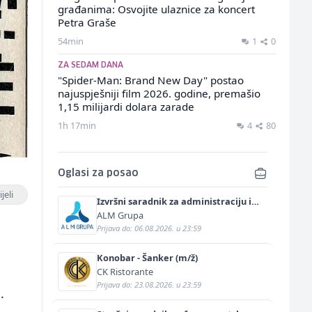
građanima: Osvojite ulaznice za koncert
Petra Graše
54min
1
0
ZA SEDAM DANA
"Spider-Man: Brand New Day" postao
najuspješniji film 2026. godine, premašio
1,15 milijardi dolara zarade
1h 17min
4
80
Oglasi za posao
jeli
Izvršni saradnik za administraciju i
marketing (m/ž)
ALM Grupa
Prijava do: 06.08.2026. u 23:59
Konobar - Šanker (m/ž)
CK Ristorante
Prijava do: 23.08.2026. u 23:59
.