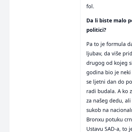
fol.
Da li biste malo p
politici?
Pa to je formula 
ljubav, da više p
drugog od kojeg si 
godina bio je neki
se ljetni dan do po
radi budala. A ko 
za našeg dedu, ali
sukob na nacionaln
Bronxu potuku crna
Ustavu SAD-a, to j