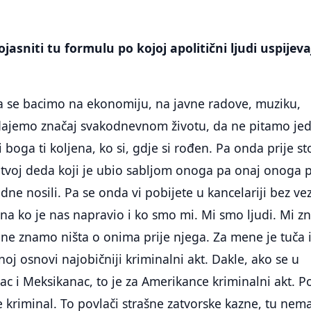
ojasniti tu formulu po kojoj apolitični ljudi uspijev
da se bacimo na ekonomiju, na javne radove, muziku,
ridajemo značaj svakodnevnom životu, da ne pitamo je
boga ti koljena, ko si, gdje si rođen. Pa onda prije st
 tvoj deda koji je ubio sabljom onoga pa onaj onoga 
dne nosili. Pa se onda vi pobijete u kancelariji bez ve
zna ko je nas napravio i ko smo mi. Mi smo ljudi. Mi 
 ne znamo ništa o onima prije njega. Za mene je tuča i
oj osnovi najobičniji kriminalni akt. Dakle, ako se u
c i Meksikanac, to je za Amerikance kriminalni akt. P
e kriminal. To povlači strašne zatvorske kazne, tu nem