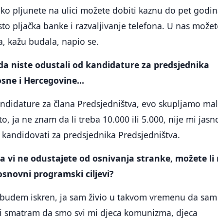
ko pljunete na ulici možete dobiti kaznu do pet godi
isto pljačka banke i razvaljivanje telefona. U nas može
a, kažu budala, napio se.
da niste odustali od kandidature za predsjednika
sne i Hercegovine...
andidature za člana Predsjedništva, evo skupljamo ma
to, ja ne znam da li treba 10.000 ili 5.000, nije mi jasn
kandidovati za predsjednika Predsjedništva.
a vi ne odustajete od osnivanja stranke, možete l
 osnovni programski ciljevi?
a budem iskren, ja sam živio u takvom vremenu da sam
i smatram da smo svi mi djeca komunizma, djeca