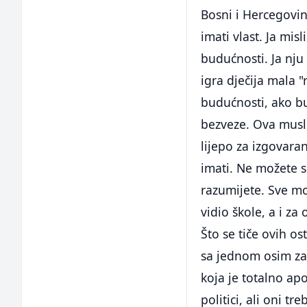
Bosni i Hercegovin
imati vlast. Ja mis
budućnosti. Ja nju
igra dječija mala 
budućnosti, ako bu
bezveze. Ova musli
lijepo za izgovara
imati. Ne možete
razumijete. Sve mor
vidio škole, a i z
Što se tiče ovih o
sa jednom osim za
koja je totalno apol
politici, ali oni tr