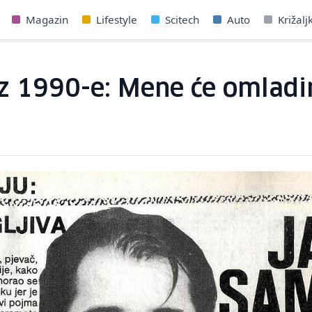
Magazin
Lifestyle
Scitech
Auto
Križalj
 iz 1990-e: Mene će omlad