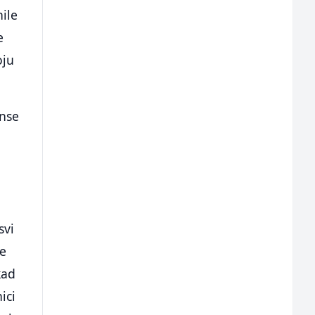
nile
e
oju
anse
svi
ne
kad
ici