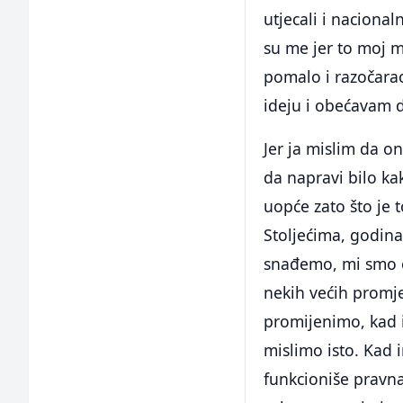
utjecali i naciona
su me jer to moj 
pomalo i razočara
ideju i obećavam d
Jer ja mislim da o
da napravi bilo ka
uopće zato što je 
Stoljećima, godin
snađemo, mi smo o
nekih većih promje
promijenimo, kad i
mislimo isto. Kad 
funkcioniše pravna