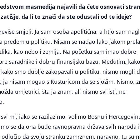
edstvom masmedija najavili da ćete osnovati stra
zatišje, da li to znači da ste odustali od te ideje?
previše smjeli. Ja sam osoba apolitična, a htio sam nagl
da pređem u politiku. Nisam se nadao lako jakom prela
razlika, kao nebo i zemlja. Na početku sam imao dobre
obre saradnike i dobru finansijsku bazu. Međutim, kako
 kako smo dublje zakopavali u politiku, nismo mogli d
, ja nisam mogao s Kusturicom da se složim. Nismo, z
možda umjetnici, šta ja znam, ali nismo svi isti, ne
o.
svi mi, iako se razilazimo, volimo Bosnu i Hercegovin
žemo se da ona bude ravnopravna država svih naroda i
m odlučio da svoju stranku zamrznem, naravno, tu su 