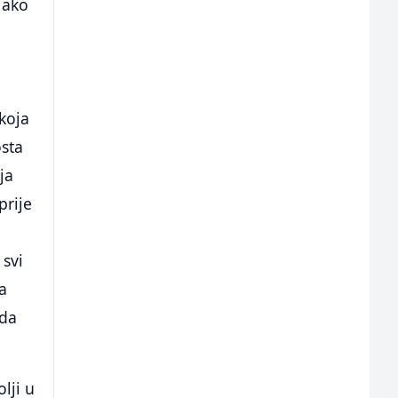
 ako
koja
osta
ja
prije
 svi
sa
 da
lji u