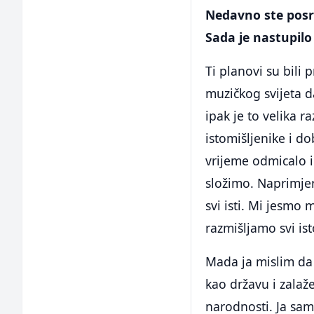
Nedavno ste posr
Sada je nastupilo 
Ti planovi su bili 
muzičkog svijeta 
ipak je to velika 
istomišljenike i d
vrijeme odmicalo i
složimo. Naprimjer
svi isti. Mi jesmo 
razmišljamo svi ist
Mada ja mislim da 
kao državu i zala
narodnosti. Ja sa