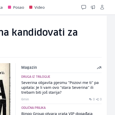
ka
Posao
Video
ina kandidovati za
Magazin
DRUGA IZ TRILOGIJE
Severina objavila pjesmu "Pozovi me ti" pa
upitala: Je li vam ovo "stara Severina" ili
trebam biti još starija?
6min
0
0
ODLIČNA PRILIKA
Bingo Group otvara vrata VIP događaja