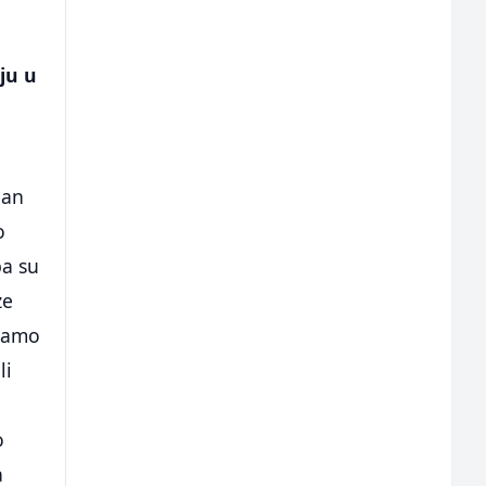
aju u
dan
o
pa su
ze
znamo
li
o
a