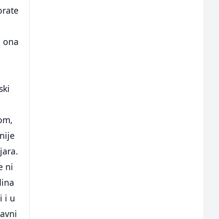
orate
, ona
e
ski
om,
nije
jara.
e ni
dina
i i u
lavni