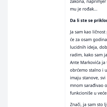
zakona, naprimjer 
mu je rođak...
Da li ste se prikl
Ja sam kao ličnost
će za osam godina
lucidnih ideja, do
radim, kako sam ja
Ante Markovića ja 
obrćemo stalno i u
imaju stanove, svi 
mnom sarađivao oti
funkcioniše u već
Znači, ja sam sto l