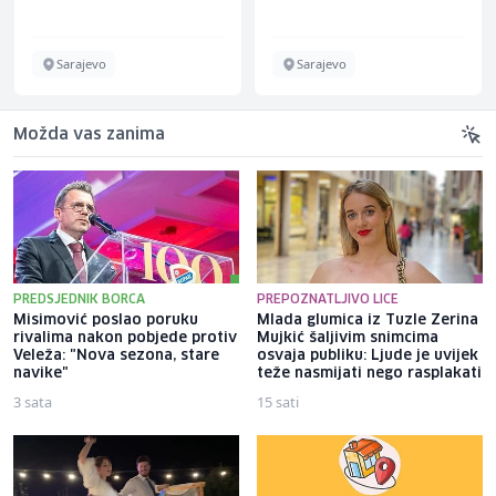
Sarajevo
Sarajevo
Možda vas zanima
PREDSJEDNIK BORCA
PREPOZNATLJIVO LICE
Misimović poslao poruku
Mlada glumica iz Tuzle Zerina
rivalima nakon pobjede protiv
Mujkić šaljivim snimcima
Veleža: "Nova sezona, stare
osvaja publiku: Ljude je uvijek
navike"
teže nasmijati nego rasplakati
3 sata
15 sati