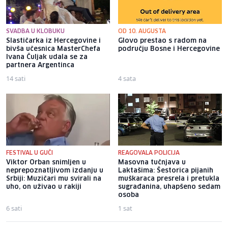
SVADBA U KLOBUKU
OD 10. AUGUSTA
Slastičarka iz Hercegovine i
Glovo prestao s radom na
bivša učesnica MasterChefa
području Bosne i Hercegovine
Ivana Čuljak udala se za
partnera Argentinca
14 sati
4 sata
FESTIVAL U GUČI
REAGOVALA POLICIJA
Viktor Orban snimljen u
Masovna tučnjava u
neprepoznatljivom izdanju u
Laktašima: Šestorica pijanih
Srbiji: Muzičari mu svirali na
muškaraca presrela i pretukla
uho, on uživao u rakiji
sugrađanina, uhapšeno sedam
osoba
6 sati
1 sat