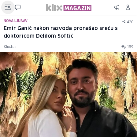
420
NOVA LJUBAV
Emir Ganić nakon razvoda pronašao sreću s
doktoricom Delilom Softić
Klix.ba
159