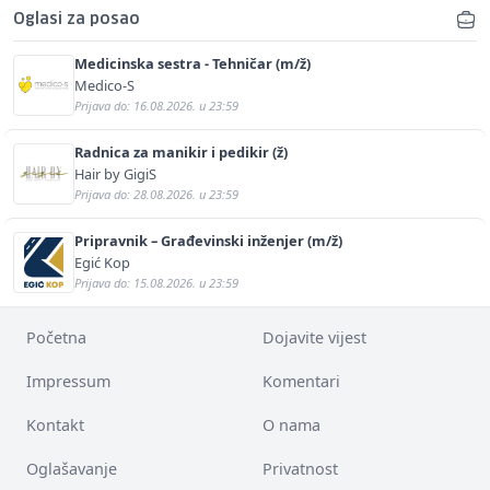
Oglasi za posao
Medicinska sestra - Tehničar (m/ž)
Medico-S
Prijava do: 16.08.2026. u 23:59
Radnica za manikir i pedikir (ž)
Hair by GigiS
Prijava do: 28.08.2026. u 23:59
Pripravnik – Građevinski inženjer (m/ž)
Egić Kop
Prijava do: 15.08.2026. u 23:59
Početna
Dojavite vijest
Impressum
Komentari
Kontakt
O nama
Oglašavanje
Privatnost