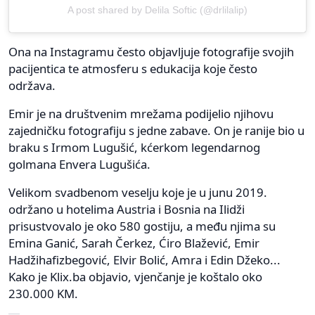
A post shared by Delila Softic (@drlilalip)
Ona na Instagramu često objavljuje fotografije svojih
pacijentica te atmosferu s edukacija koje često
održava.
Emir je na društvenim mrežama podijelio njihovu
zajedničku fotografiju s jedne zabave. On je ranije bio u
braku s Irmom Lugušić, kćerkom legendarnog
golmana Envera Lugušića.
Velikom svadbenom veselju koje je u junu 2019.
održano u hotelima Austria i Bosnia na Ilidži
prisustvovalo je oko 580 gostiju, a među njima su
Emina Ganić, Sarah Čerkez, Ćiro Blažević, Emir
Hadžihafizbegović, Elvir Bolić, Amra i Edin Džeko...
Kako je Klix.ba objavio, vjenčanje je koštalo oko
230.000 KM.