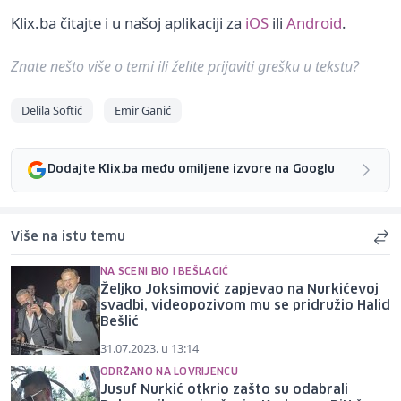
Klix.ba čitajte i u našoj aplikaciji za
iOS
ili
Android
.
Znate nešto više o temi ili želite prijaviti grešku u tekstu?
Delila Softić
Emir Ganić
Dodajte Klix.ba među omiljene izvore na Googlu
Više na istu temu
NA SCENI BIO I BEŠLAGIĆ
Željko Joksimović zapjevao na Nurkićevoj
svadbi, videopozivom mu se pridružio Halid
Bešlić
31.07.2023. u 13:14
ODRŽANO NA LOVRIJENCU
Jusuf Nurkić otkrio zašto su odabrali