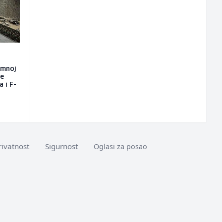
emnoj
će
a i F-
rivatnost
Sigurnost
Oglasi za posao