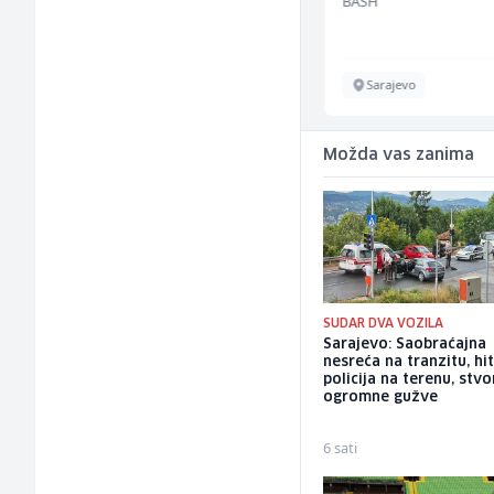
Jitasa
BASH
Više lokacija
Sarajevo
Možda vas zanima
SUDAR DVA VOZILA
Sarajevo: Saobraćajna
nesreća na tranzitu, hit
policija na terenu, stvo
ogromne gužve
6 sati