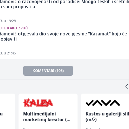
Ramović o razdvojenosti od porodice: Mnogo teških i sretni
ja sam propustila
3. u 19:28
JTE KAKO ZVUČI
Ramović otpjevala dio svoje nove pjesme "Kazamat" koju će
objaviti
3. u 21:45
KOMENTARI (106)
nu
Multimedijalni
Kustos u galeriji sl
marketing kreator (m/
(m/ž)
ž)