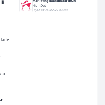
Marketing koordinator (m/ž)
ili
NightOut
Prijava do: 31.08.2026. u 23:59
datle
,
ala
se