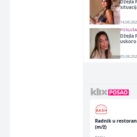
Džejla 
situaci
14.09.202
POSLUŠA
Džejla 
uskoro 
05.08.202
Accounting Associate
Radnik u restora
(m/f)
(m/ž)