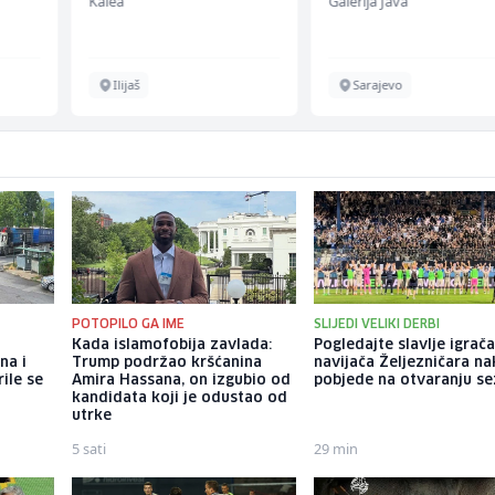
Kalea
Galerija Java
Ilijaš
Sarajevo
POTOPILO GA IME
SLIJEDI VELIKI DERBI
Kada islamofobija zavlada:
Pogledajte slavlje igrača
na i
Trump podržao kršćanina
navijača Željezničara n
rile se
Amira Hassana, on izgubio od
pobjede na otvaranju s
kandidata koji je odustao od
utrke
5 sati
29 min