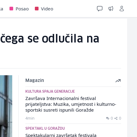
ka
Posao
Video
 čega se odlučila na
Magazin
KULTURA SPAJA GENERACIJE
Završava Internacionalni festival
prijateljstva: Muzika, umjetnost i kulturno-
sportski susreti ispunili Goražde
4min
0
0
SPEKTAKL U GORAŽDU
Spektakularni završetak festivala