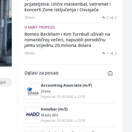
prijateljstva: Ulični maskenbal, vatromet i
koncerti Zone isključenja i Osvajača
31min
0
3
U SAINT-TROPEZU
Romeo Beckham i Kim Turnbull uživali na
romantičnoj večeri, napustili porodičnu
jahtu vrijednu 20 miliona dolara
36min
1
2
Oglasi za posao
jeli
Accounting Associate (m/f)
Jitasa
Prijava do: 05.09.2026. u 23:59
Konobar (m/ž)
Mado BiH
Prijava do: 23.08.2026. u 23:59