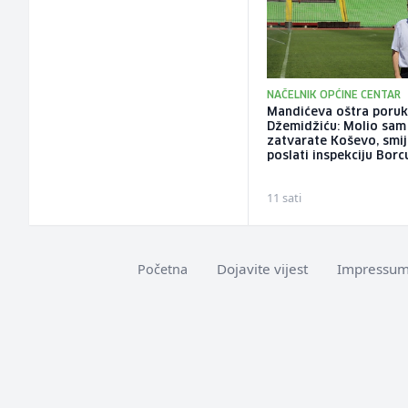
NAČELNIK OPĆINE CENTAR
Mandićeva oštra poru
Džemidžiću: Molio sam
zatvarate Koševo, smije
poslati inspekciju Borc
11 sati
Dojavite vijest
Impressu
Početna