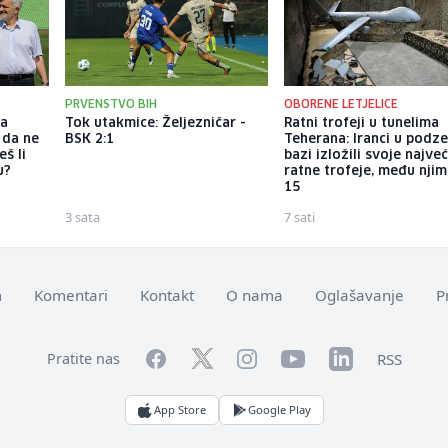
PRVENSTVO BIH
OBORENE LETJELICE
ka
Tok utakmice: Željezničar -
Ratni trofeji u tunelima
 da ne
BSK 2:1
Teherana: Iranci u podz
š li
bazi izložili svoje najve
u?
ratne trofeje, među njim
15
3 sata
7 sati
m
Komentari
Kontakt
O nama
Oglašavanje
P
Facebook
YouTube
LinkedIn
Twitter
Instagram
RSS
Pratite nas
App Store
Google Play