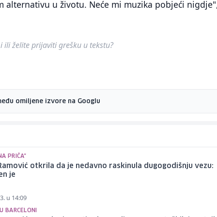
 alternativu u životu. Neće mi muzika pobjeći nigdje"
ili želite prijaviti grešku u tekstu?
među omiljene izvore na Googlu
A PRIČA"
Ramović otkrila da je nedavno raskinula dugogodišnju vezu:
en je
3. u 14:09
 U BARCELONI