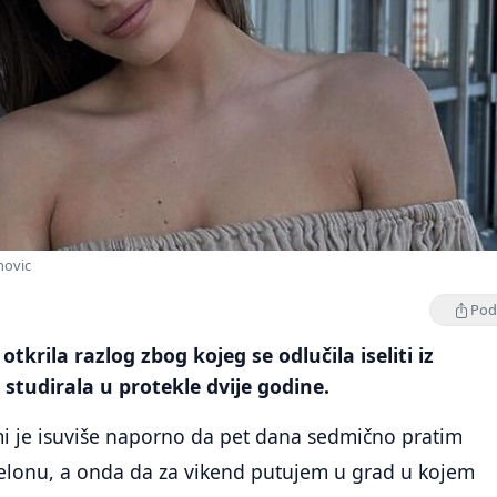
movic
Podi
otkrila razlog zbog kojeg se odlučila iseliti iz
 studirala u protekle dvije godine.
mi je isuviše naporno da pet dana sedmično pratim
elonu, a onda da za vikend putujem u grad u kojem