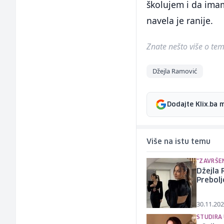
školujem i da imam
navela je ranije.
Znate nešto više o temi 
Džejla Ramović
Dodajte Klix.ba 
Više na istu temu
"ZAVRŠEN
Džejla 
Prebolj
30.11.202
STUDIRA