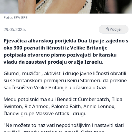
Foto: EPA-EFE
29.05.2025.
Podijeli
Pjevačica albanskog porijekla Dua Lipa je zajedno s
oko 300 poznatih ličnosti iz Velike Britanije
potpisala otvoreno pismo pozivajući britansku
vladu da zaustavi prodaju oružja Izraelu.
Glumci, muzičari, aktivisti i druge javne ličnosti obratili
su se britanskom premijeru Keiru Starmeru da prekine
saučesništvo Velike Britanije u užasima u Gazi.
Među potpisnicima su i Benedict Cumberbatch, Tilda
Swinton, Riz Ahmed, Paloma Faith, Annie Lennox,
članovi grupe Massive Attack i drugi.
"Ne možete to nazivati nepodnošljivim i nastaviti slati