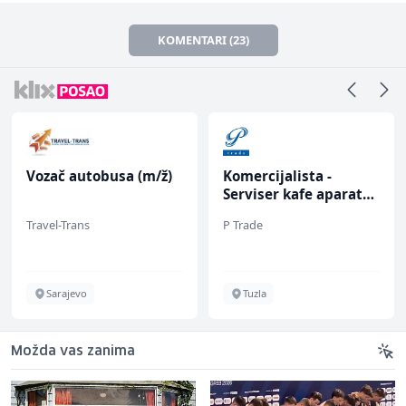
KOMENTARI (23)
Vozač autobusa (m/ž)
Komercijalista -
Serviser kafe aparata
(m/ž)
Travel-Trans
P Trade
Sarajevo
Tuzla
Možda vas zanima