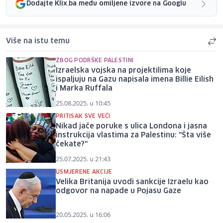
Dodajte Klix.ba među omiljene izvore na Googlu
Više na istu temu
ZBOG PODRŠKE PALESTINI
Izraelska vojska na projektilima koje
ispaljuju na Gazu napisala imena Billie Eilish
i Marka Ruffala
25.08.2025. u 10:45
PRITISAK SVE VEĆI
Nikad jače poruke s ulica Londona i jasna
instrukcija vlastima za Palestinu: "Šta više
čekate?"
25.07.2025. u 21:43
USMJERENE AKCIJE
Velika Britanija uvodi sankcije Izraelu kao
odgovor na napade u Pojasu Gaze
20.05.2025. u 16:06