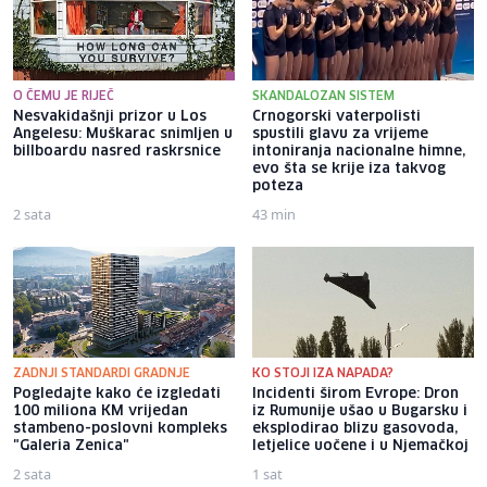
O ČEMU JE RIJEČ
SKANDALOZAN SISTEM
Nesvakidašnji prizor u Los
Crnogorski vaterpolisti
Angelesu: Muškarac snimljen u
spustili glavu za vrijeme
billboardu nasred raskrsnice
intoniranja nacionalne himne,
evo šta se krije iza takvog
poteza
2 sata
43 min
ZADNJI STANDARDI GRADNJE
KO STOJI IZA NAPADA?
Pogledajte kako će izgledati
Incidenti širom Evrope: Dron
100 miliona KM vrijedan
iz Rumunije ušao u Bugarsku i
stambeno-poslovni kompleks
eksplodirao blizu gasovoda,
"Galeria Zenica"
letjelice uočene i u Njemačkoj
2 sata
1 sat