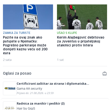
ZAMKA ZA TURISTE
UŠAO S KLUPE
Pazite na ovaj znak ako
Kerim Alajbegović debitovao
putujete u Njemačku:
za Juventus u prijateljskoj
Pogrešno parkiranje može
utakmici protiv Intera
donijeti kaznu veću od 200
eura
2 sata
1 sat
Oglasi za posao
Certificirani zaštitar za strana i diplomatska
predstavništva (m/ž)
Gama AA security
Prijava do: 21.08.2026. u 23:59
Radnica za manikir i pedikir (ž)
Hair by GigiS