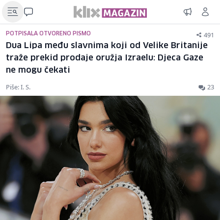
491
POTPISALA OTVORENO PISMO
Dua Lipa među slavnima koji od Velike Britanije
traže prekid prodaje oružja Izraelu: Djeca Gaze
ne mogu čekati
Piše: I. S.
23