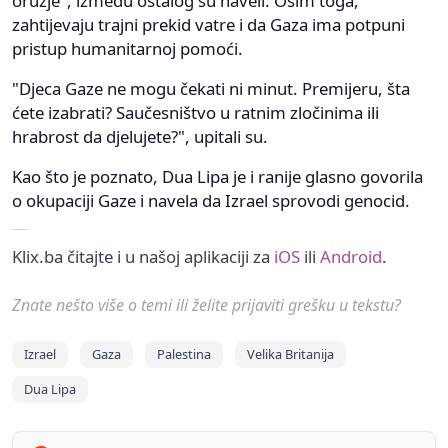
oružje", između ostalog su naveli. Osim toga,
zahtijevaju trajni prekid vatre i da Gaza ima potpuni
pristup humanitarnoj pomoći.
"Djeca Gaze ne mogu čekati ni minut. Premijeru, šta
ćete izabrati? Saučesništvo u ratnim zločinima ili
hrabrost da djelujete?", upitali su.
Kao što je poznato, Dua Lipa je i ranije glasno govorila
o okupaciji Gaze i navela da Izrael sprovodi genocid.
Klix.ba čitajte i u našoj aplikaciji za
iOS
ili
Android
.
Znate nešto više o temi ili želite prijaviti grešku u tekstu?
Izrael
Gaza
Palestina
Velika Britanija
Dua Lipa