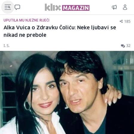
185
UPUTILA MU NJEŽNE RIJEČI
Alka Vuica o Zdravku Čoliću: Neke ljubavi se
nikad ne prebole
I. S.
32