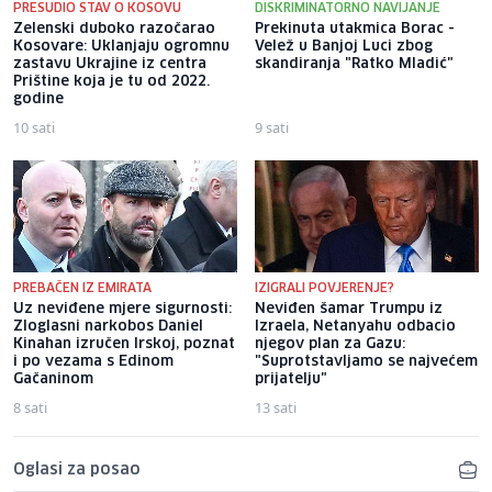
PRESUDIO STAV O KOSOVU
DISKRIMINATORNO NAVIJANJE
Zelenski duboko razočarao
Prekinuta utakmica Borac -
Kosovare: Uklanjaju ogromnu
Velež u Banjoj Luci zbog
zastavu Ukrajine iz centra
skandiranja "Ratko Mladić"
Prištine koja je tu od 2022.
godine
10 sati
9 sati
PREBAČEN IZ EMIRATA
IZIGRALI POVJERENJE?
Uz neviđene mjere sigurnosti:
Neviđen šamar Trumpu iz
Zloglasni narkobos Daniel
Izraela, Netanyahu odbacio
Kinahan izručen Irskoj, poznat
njegov plan za Gazu:
i po vezama s Edinom
"Suprotstavljamo se najvećem
Gačaninom
prijatelju"
8 sati
13 sati
Oglasi za posao