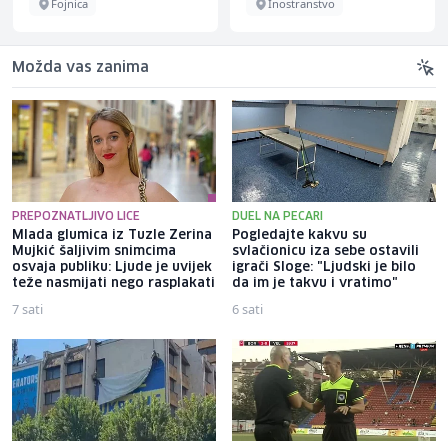
Fojnica
Inostranstvo
Možda vas zanima
PREPOZNATLJIVO LICE
DUEL NA PECARI
Mlada glumica iz Tuzle Zerina
Pogledajte kakvu su
Mujkić šaljivim snimcima
svlačionicu iza sebe ostavili
osvaja publiku: Ljude je uvijek
igrači Sloge: "Ljudski je bilo
teže nasmijati nego rasplakati
da im je takvu i vratimo"
7 sati
6 sati