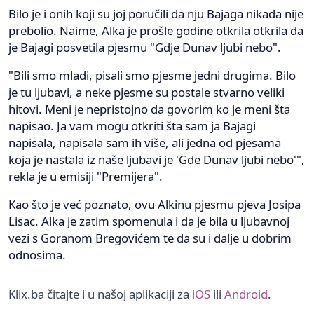
Bilo je i onih koji su joj poručili da nju Bajaga nikada nije
prebolio. Naime, Alka je prošle godine otkrila otkrila da
je Bajagi posvetila pjesmu "Gdje Dunav ljubi nebo".
"Bili smo mladi, pisali smo pjesme jedni drugima. Bilo
je tu ljubavi, a neke pjesme su postale stvarno veliki
hitovi. Meni je nepristojno da govorim ko je meni šta
napisao. Ja vam mogu otkriti šta sam ja Bajagi
napisala, napisala sam ih više, ali jedna od pjesama
koja je nastala iz naše ljubavi je 'Gde Dunav ljubi nebo'",
rekla je u emisiji "Premijera".
Kao što je već poznato, ovu Alkinu pjesmu pjeva Josipa
Lisac. Alka je zatim spomenula i da je bila u ljubavnoj
vezi s Goranom Bregovićem te da su i dalje u dobrim
odnosima.
Klix.ba čitajte i u našoj aplikaciji za
iOS
ili
Android
.