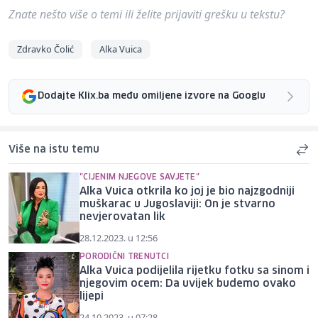
Znate nešto više o temi ili želite prijaviti grešku u tekstu?
Zdravko Čolić
Alka Vuica
Dodajte Klix.ba među omiljene izvore na Googlu
Više na istu temu
"CIJENIM NJEGOVE SAVJETE"
Alka Vuica otkrila ko joj je bio najzgodniji
muškarac u Jugoslaviji: On je stvarno
nevjerovatan lik
28.12.2023. u 12:56
PORODIČNI TRENUTCI
Alka Vuica podijelila rijetku fotku sa sinom i
njegovim ocem: Da uvijek budemo ovako
lijepi
24.10.2023. u 07:28