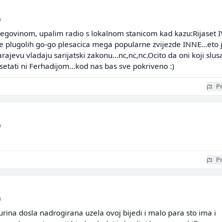
a
cegovinom, upalim radio s lokalnom stanicom kad kazu:Rijaset 
 plugolih go-go plesacica mega popularne zvijezde INNE...eto 
ajevu vladaju sarijatski zakonu...nc,nc,nc.Ocito da oni koji slus
prosetati ni Ferhadijom...kod nas bas sve pokriveno :)
Pr
a
Pr
a
rina dosla nadrogirana uzela ovoj bijedi i malo para sto ima i