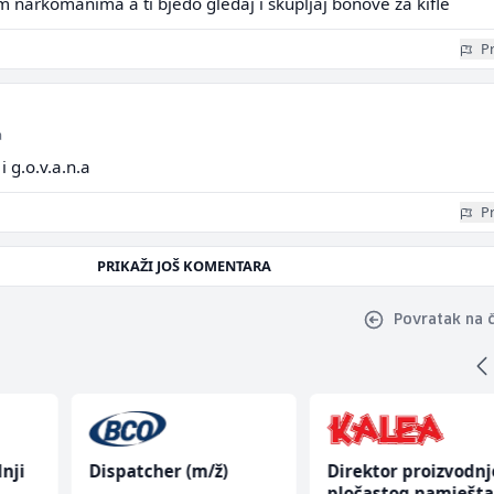
im narkomanima a ti bjedo gledaj i skupljaj bonove za kifle
Pr
a
 g.o.v.a.n.a
Pr
PRIKAŽI JOŠ KOMENTARA
Povratak na 
nji
Dispatcher (m/ž)
Direktor proizvodnj
pločastog namješta