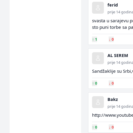
ferid
prije 14 godin
svasta u sarajevu p
sto puni torbe sa p
↑
1
↓
0
AL SEREM
prije 14 godin
Sandžaklije su Srbi
↑
0
↓
0
Bakz
prije 14 godin
http://www.youtub
↑
0
↓
0