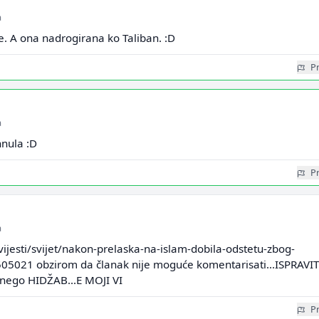
a
. A ona nadrogirana ko Taliban. :D
Pr
a
hnula :D
Pr
a
vijesti/svijet/nakon-prelaska-na-islam-dobila-odstetu-zbog-
505021 obzirom da članak nije moguće komentarisati...ISPRAVI
 nego HIDŽAB...E MOJI VI
Pr