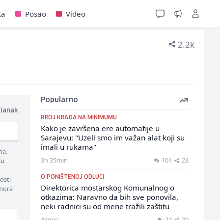
ka
Posao
Video
2.2k
Popularno
članak
BROJ KRAĐA NA MINIMUMU
Kako je završena ere automafije u
Sarajevu: "Uzeli smo im važan alat koji su
imali u rukama"
ma.
3h 35min
101
23
ju
O PONIŠTENOJ ODLUCI
osti
Direktorica mostarskog Komunalnog o
 mora
otkazima: Naravno da bih sve ponovila,
neki radnici su od mene tražili zaštitu
44min
29
30