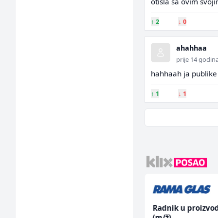
otisla sa ovim svoj
↑
2
↓
0
ahahhaa
prije 14 godin
hahhaah ja publike i
↑
1
↓
1
Tehničar održavanja
Radnik u proizvod
CNC mašina (m)
(m/ž)