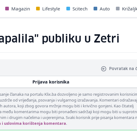
Magazin
Lifestyle
Scitech
Auto
Križalj
palila" publiku u Zetri
Povratak na 
Prijava korisnika
nje članaka na portalu Klix.ba dozvoljeno je samo registrovanim korisnici
uzdrže od vrijeđanja, psovanja i vulgarnog izražavanja. Komentari odražava
ih autora, koji zbog govora mržnje mogu biti i krivično gonjeni. Kao čitatelj
 među komentarima mogu biti pronađeni sadržaji koji mogu biti u suprotn
nim i drugim načelima i uvjerenjima. Svaki korisnik prije pisanja komentara
a i uslovima korištenja komentara
.