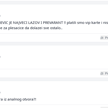
a
IC JE NAJVECI LAZOV I PREVARANT !! platili smo vip karte i n
 je za plesacice da dolazei sve ostalo..
Pr
a
Pr
a
ra iz analnog otvora?!