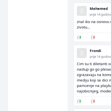
Mehemed
prije 14 godin
znal iko na osnovu r
zivotu...
↑
4
↓
0
Frondi
prije 14 godin
Cim su ti diletanti 
nastup go go plesaci
zgrazavaju na komen
mediju koji se dici
pamcenje na playbac
najobicnijeg, moder
↑
5
↓
0