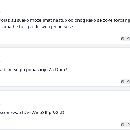
a
rolazi,tu svako moze imat nastup od onog kako se zove torbarij
arama he he...pa do sve i jedne suse
Pr
a
,vidi im se po ponašanju Za Dom !
Pr
a
e.com/watch?v=Wino3fPpPz8 :D
Pr