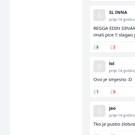
SL INNA
prije 14 godin
REGGA EDIN DINAREV
imali pice !! slagao
↑
8
↓
2
lol
prije 14 godin
Ovo je smjesno :D
↑
1
↓
0
jao
prije 14 godin
Tko je pustio zlotvo