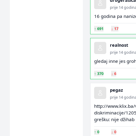
drogerasica
prije 14 godin
16 godina pa nanize
↑
691
↓
17
realnost
prije 14 godin
gledaj inne jes gro
↑
370
↓
6
pegaz
prije 14 godin
http://www.klix.ba/
diskriminacije/120
grešku: nije džihab
↑
0
↓
0