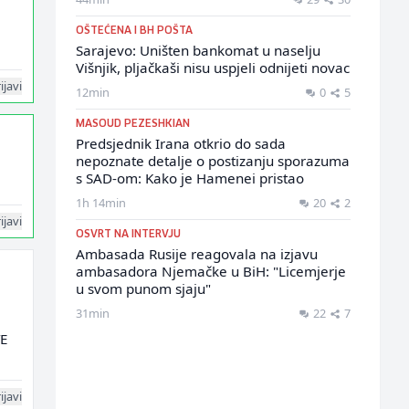
OŠTEĆENA I BH POŠTA
Sarajevo: Uništen bankomat u naselju
Višnjik, pljačkaši nisu uspjeli odnijeti novac
ijavi
12min
0
5
MASOUD PEZESHKIAN
Predsjednik Irana otkrio do sada
nepoznate detalje o postizanju sporazuma
s SAD-om: Kako je Hamenei pristao
1h 14min
20
2
ijavi
OSVRT NA INTERVJU
Ambasada Rusije reagovala na izjavu
ambasadora Njemačke u BiH: "Licemjerje
u svom punom sjaju"
31min
22
7
TE
ijavi