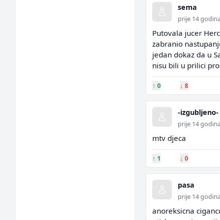
sema
prije 14 godin
Putovala jucer Her
zabranio nastupanje
jedan dokaz da u Sar
nisu bili u prilici 
↑
0
↓
8
-izgubljeno-
prije 14 godin
mtv djeca
↑
1
↓
0
pasa
prije 14 godin
anoreksicna cigancu