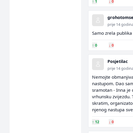
↑
1
↓
0
grohotoms
prije 14 godin
Samo zrela publika
↑
0
↓
0
Posjetilac
prije 14 godin
Nemojte obmanjivati
nastupom. Dao sam 2
sramotan - Inna je
vrhunsku zvijezdu.
skratim, organizato
njenog nastupa sve 
↑
12
↓
0