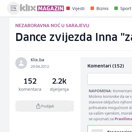
Vijesti
Biznis
Sport
NEZABORAVNA NOĆ U SARAJEVU
Dance zvijezda Inna "za
Klix.ba
29.04.2012.
Komentari (152)
152
2.2k
komentara
dijeljenja
NAPOMENA:
Komentarisa
Molimo korisnike da se s
stavove isključivo njihov
Podijeli
prihvatate mogućnost da
sa vašim vjerskim, moral
se upoznati sa
Pravilim