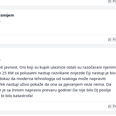
Pr
esmijem
a
Pr
a
 javnost. Oni koji su kupili ulaznice ostali su razočarani njenim
5 KM za polusatni nastup razvikane zvijezde čiji nastup je bio
 dokaz da moderna tehnologija od svakoga može napraviti
 Tek nastup uživo pokaže da ona sa pjevanjem veze nema. Da
r je sa Innom napravio prevaru godine! Da nije bilo DJ poslije
bi bilo katastrofa!
Pr