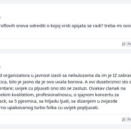
a
oflovih snova odrediti o kojoj vrsti opijata se radi? treba mi ovo
Pr
a
od organizatora u javnost izasli sa nebulozama da im je IZ zabra
ca, bilo je jasno da je ovo uvala borova. A ovi dusebriznici sto 
tare; uvijek cu pljuvati ono sto se zasluzi. Ovakav clanak na
 nekim kvalitetom, profesionalnoscu, o sjajnom koncertu za
k, sa 5 pjesmica, sa hiljadu ljudi, sa dizanjem u zvijezde
no upakovanog turbo folka cu uvijek popljuvati.
Pr