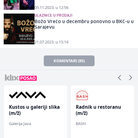
05.11.2023. u 12:56
ULAZNICE U PRODAJI
Božo Vrećo u decembru ponovno u BKC-u u
Sarajevu
21.07.2023. u 15:14
KOMENTARI (85)
Kustos u galeriji slika
Radnik u restoranu
(m/ž)
(m/ž)
Galerija Java
BASH