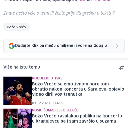
Znate nešto više o temi ili želite prijaviti grešku u tekstu?
Božo Vrećo
Dodajte Klix.ba među omiljene izvore na Googlu
Više na istu temu
PODIJELIO UTISKE
Božo Vrećo se emotivnom porukom
obratio nakon koncerta u Sarajevu, objavio
video dirljivog trenutka
03.12.2023. u 14:09
NOSIO ŠUMADIJSKO JELEČE
Božo Vrećo rasplakao publiku na koncertu
u Kragujevcu pa i sam završio u suzama