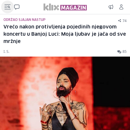
74
ODRŽAO SJAJAN NASTUP
Vrećo nakon protivljenja pojedinih njegovom
koncertu u Banjoj Luci: Moja ljubav je jača od sve
mržnje
I. S.
85