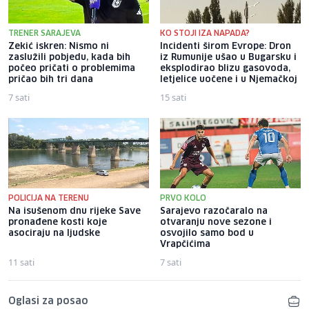
TRENER SARAJEVA
KO STOJI IZA NAPADA?
Zekić iskren: Nismo ni
Incidenti širom Evrope: Dron
zaslužili pobjedu, kada bih
iz Rumunije ušao u Bugarsku i
počeo pričati o problemima
eksplodirao blizu gasovoda,
pričao bih tri dana
letjelice uočene i u Njemačkoj
7 sati
15 sati
POLICIJA NA TERENU
PRVO KOLO
Na isušenom dnu rijeke Save
Sarajevo razočaralo na
pronađene kosti koje
otvaranju nove sezone i
asociraju na ljudske
osvojilo samo bod u
Vrapčićima
11 sati
7 sati
Oglasi za posao