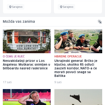
Sarajevo
Sarajevo
Možda vas zanima
O ČEMU JE RIJEČ
HIBRIDNE OPERACIJE
Nesvakidašnji prizor u Los
Ukrajinski general: Brčko je
Angelesu: Muškarac snimljen u
ključno, ukoliko RS odluči
billboardu nasred raskrsnice
zauzeti koridor, NATO-a će
morati povući snage sa
Baltika
17 sati
9 sati