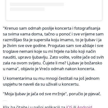
"Krenuo sam odmah poslije koncerta i fotografisanja
sa svima vama doma, tačno u ponoć i sve vrijeme sam
razmišljao šta je supersila koju imamo, to je ljubav i ja
je živim sve ove godine. Progutao sam sve aždaje i sve
troglave nemani koje su mi htjele na bilo koji način
nauditi, upravo ljubavlju. Zato volite, volite jače od svih
zala na ovom svijetu. Čujete li me? Ljubav je božansko
u nama", objavio je Vrećo odmah nakon koncerta.
U komentarima su mu mnogi čestitali na još jednom
uspjehu te naveli da su uživali u koncertu.
"Moja ljubav je jača od sve mržnje", poručio je pjevač.
Klix.ba čitajte i u našoj aplikaciji za
iOS
ili
Android
.