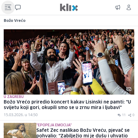
Božo Vrećo
U ZAGREBU
Božo Vrećo priredio koncert kakav Lisinski ne pamti: "U
svijetu koji gori, okupili smo se u zrnu mira i ljubavi"
15.03.2026. u 14:50
11
0
"EPOPEJA EMOCIJA"
Safet Zec naslikao Božu Vreću, pjevač se
pohvalio: "Zabilježio mi je dušu i uhvatio