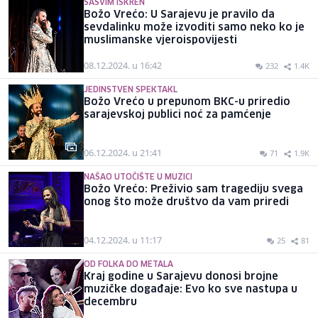
SASVIM ISKREN
Božo Vrećo: U Sarajevu je pravilo da
sevdalinku može izvoditi samo neko ko je
muslimanske vjeroispovijesti
08.12.2024. u 16:42
232
1.4K
JEDINSTVEN SPEKTAKL
Božo Vrećo u prepunom BKC-u priredio
sarajevskoj publici noć za pamćenje
06.12.2024. u 21:41
71
1.9K
NAŠAO UTOČIŠTE U MUZICI
Božo Vrećo: Preživio sam tragediju svega
onog što može društvo da vam priredi
04.12.2024. u 11:17
25
81
OD FOLKA DO METALA
Kraj godine u Sarajevu donosi brojne
muzičke događaje: Evo ko sve nastupa u
decembru