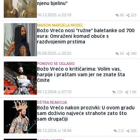
njenu bjelinu"
16.12.2025. u 22:19
60
223
MAISON MARGIELA MODEL
Božo Vrećo nosi "ružne" baletanke od 700
eura: Omraženi komad obuće s
razdvojenim prstima
05.09.2025. u 20:25
63
340
PONOVO SE OGLASIO
Božo Vrećo o kritičarima: Volim vas,
harpije i praštam vam jer ne znate šta
činite
09.12.2024. u 07:10
133
1.6K
OŠTRA REAKCIJA
Božo Vrećo nakon prozivki: U ovom gradu
sam doživio najveće strahote zato što
sam drugačiji
08.12.2024. u 18:34
212
326