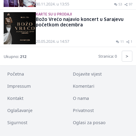
30.11.2024. u 13:55
53
97
KARTE SU U PRODAJI
Božo Vrećo najavio koncert u Sarajevu
početkom decembra
20.05.2024. u 14:57
11
1
>
Stranica: 0
Ukupno:
212
Početna
Dojavite vijest
Impressum
Komentari
Kontakt
O nama
Oglašavanje
Privatnost
Sigurnost
Oglasi za posao