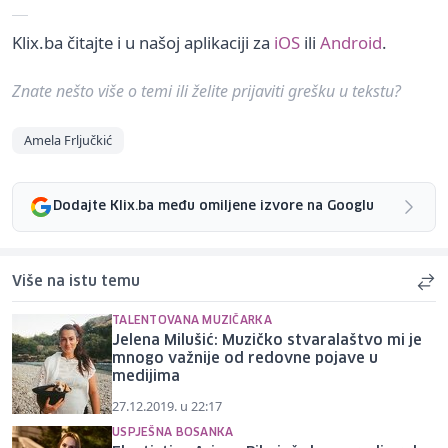
Klix.ba čitajte i u našoj aplikaciji za
iOS
ili
Android
.
Znate nešto više o temi ili želite prijaviti grešku u tekstu?
Amela Frljučkić
Dodajte Klix.ba među omiljene izvore na Googlu
Više na istu temu
TALENTOVANA MUZIČARKA
Jelena Milušić: Muzičko stvaralaštvo mi je
mnogo važnije od redovne pojave u
medijima
27.12.2019. u 22:17
USPJEŠNA BOSANKA