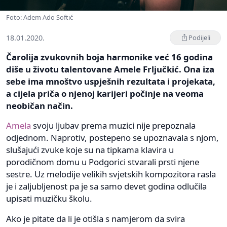
Foto: Adem Ado Softić
18.01.2020.
Podijeli
Čarolija zvukovnih boja harmonike već 16 godina
diše u životu talentovane Amele Frljučkić. Ona iza
sebe ima mnoštvo uspješnih rezultata i projekata,
a cijela priča o njenoj karijeri počinje na veoma
neobičan način.
Amela
svoju ljubav prema muzici nije prepoznala
odjednom. Naprotiv, postepeno se upoznavala s njom,
slušajući zvuke koje su na tipkama klavira u
porodičnom domu u Podgorici stvarali prsti njene
sestre. Uz melodije velikih svjetskih kompozitora rasla
je i zaljubljenost pa je sa samo devet godina odlučila
upisati muzičku školu.
Ako je pitate da li je otišla s namjerom da svira