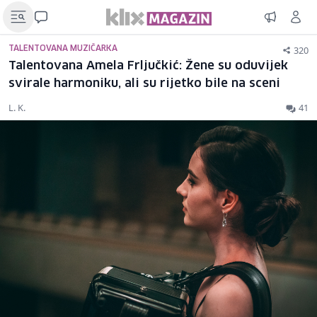
320
TALENTOVANA MUZIČARKA
Talentovana Amela Frljučkić: Žene su oduvijek
svirale harmoniku, ali su rijetko bile na sceni
L. K.
41