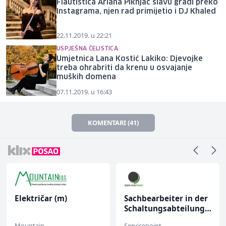
Flautistica Ariana Piknjač slavu gradi preko
Instagrama, njen rad primijetio i DJ Khaled
22.11.2019. u 22:21
USPJEŠNA ČELISTICA
Umjetnica Lana Kostić Lakiko: Djevojke
treba ohrabriti da krenu u osvajanje
muških domena
07.11.2019. u 16:43
KOMENTARI (41)
Sachbearbeiter in der
Higijeničarka (ž)
Schaltungsabteilung
(m/w)
Servicepoint
Invictus