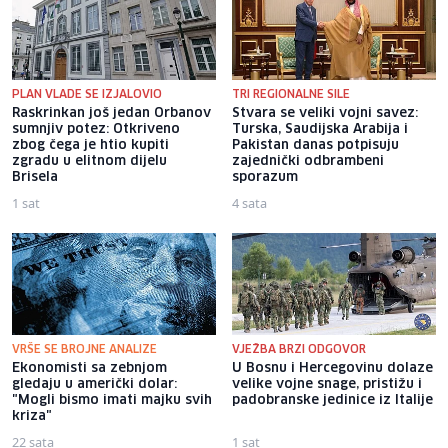
PLAN VLADE SE IZJALOVIO
TRI REGIONALNE SILE
Raskrinkan još jedan Orbanov
Stvara se veliki vojni savez:
sumnjiv potez: Otkriveno
Turska, Saudijska Arabija i
zbog čega je htio kupiti
Pakistan danas potpisuju
zgradu u elitnom dijelu
zajednički odbrambeni
Brisela
sporazum
1 sat
4 sata
VRŠE SE BROJNE ANALIZE
VJEŽBA BRZI ODGOVOR
Ekonomisti sa zebnjom
U Bosnu i Hercegovinu dolaze
gledaju u američki dolar:
velike vojne snage, pristižu i
"Mogli bismo imati majku svih
padobranske jedinice iz Italije
kriza"
22 sata
1 sat