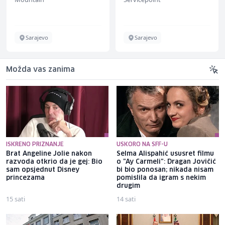
Sarajevo
Sarajevo
Možda vas zanima
ISKRENO PRIZNANJE
USKORO NA SFF-U
Brat Angeline Jolie nakon
Selma Alispahić ususret filmu
razvoda otkrio da je gej: Bio
o "Ay Carmeli": Dragan Jovičić
sam opsjednut Disney
bi bio ponosan; nikada nisam
princezama
pomislila da igram s nekim
drugim
15 sati
14 sati