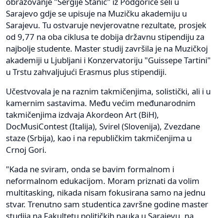
obrazovanje "Sergije Stanić" iz Podgorice seli u
Sarajevo gdje se upisuje na Muzičku akademiju u
Sarajevu. Tu ostvaruje nevjerovatne rezultate, prosjek
od 9,77 na oba ciklusa te dobija državnu stipendiju za
najbolje studente. Master studij završila je na Muzičkoj
akademiji u Ljubljani i Konzervatoriju "Guissepe Tartini"
u Trstu zahvaljujući Erasmus plus stipendiji.
Učestvovala je na raznim takmičenjima, solistički, ali i u
kamernim sastavima. Među većim međunarodnim
takmičenjima izdvaja Akordeon Art (BiH),
DocMusiContest (Italija), Svirel (Slovenija), Zvezdane
staze (Srbija), kao i na republičkim takmičenjima u
Crnoj Gori.
"Kada ne sviram, onda se bavim formalnom i
neformalnom edukacijom. Moram priznati da volim
multitasking, nikada nisam fokusirana samo na jednu
stvar. Trenutno sam studentica završne godine master
studija na Fakultetu političkih nauka u Sarajevu, na