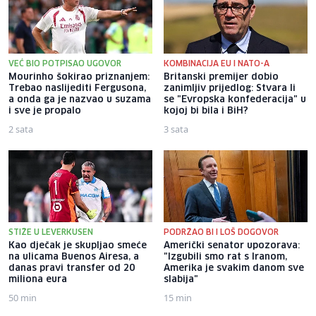
VEĆ BIO POTPISAO UGOVOR
KOMBINACIJA EU I NATO-A
Mourinho šokirao priznanjem:
Britanski premijer dobio
Trebao naslijediti Fergusona,
zanimljiv prijedlog: Stvara li
a onda ga je nazvao u suzama
se "Evropska konfederacija" u
i sve je propalo
kojoj bi bila i BiH?
2 sata
3 sata
STIŽE U LEVERKUSEN
PODRŽAO BI I LOŠ DOGOVOR
Kao dječak je skupljao smeće
Američki senator upozorava:
na ulicama Buenos Airesa, a
"Izgubili smo rat s Iranom,
danas pravi transfer od 20
Amerika je svakim danom sve
miliona eura
slabija"
50 min
15 min