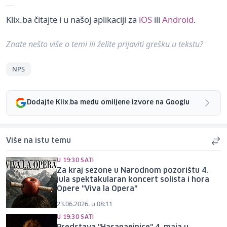
Klix.ba čitajte i u našoj aplikaciji za
iOS
ili
Android
.
Znate nešto više o temi ili želite prijaviti grešku u tekstu?
NPS
Dodajte Klix.ba među omiljene izvore na Googlu
Više na istu temu
U 19:30 SATI
Za kraj sezone u Narodnom pozorištu 4.
jula spektakularan koncert solista i hora
Opere "Viva la Opera"
23.06.2026. u 08:11
U 19:30 SATI