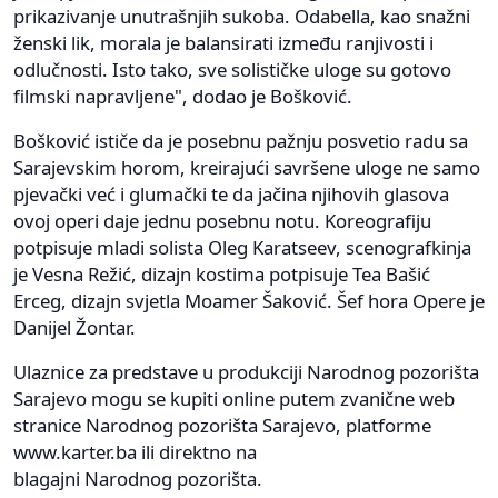
prikazivanje unutrašnjih sukoba. Odabella, kao snažni
ženski lik, morala je balansirati između ranjivosti i
odlučnosti. Isto tako, sve solističke uloge su gotovo
filmski napravljene", dodao je Bošković.
Bošković ističe da je posebnu pažnju posvetio radu sa
Sarajevskim horom, kreirajući savršene uloge ne samo
pjevački već i glumački te da jačina njihovih glasova
ovoj operi daje jednu posebnu notu. Koreografiju
potpisuje mladi solista Oleg Karatseev, scenografkinja
je Vesna Režić, dizajn kostima potpisuje Tea Bašić
Erceg, dizajn svjetla Moamer Šaković. Šef hora Opere je
Danijel Žontar.
Ulaznice za predstave u produkciji Narodnog pozorišta
Sarajevo mogu se kupiti online putem zvanične web
stranice Narodnog pozorišta Sarajevo, platforme
www.karter.ba ili direktno na
blagajni Narodnog pozorišta.