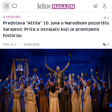
2
U 19:30 SATI
Predstava "Attila" 10. juna u Narodnom pozorištu
Sarajevo: Priča o osvajaču koji je promijenio
historiju
Piše: D. V.
|
03.06.2026.
0