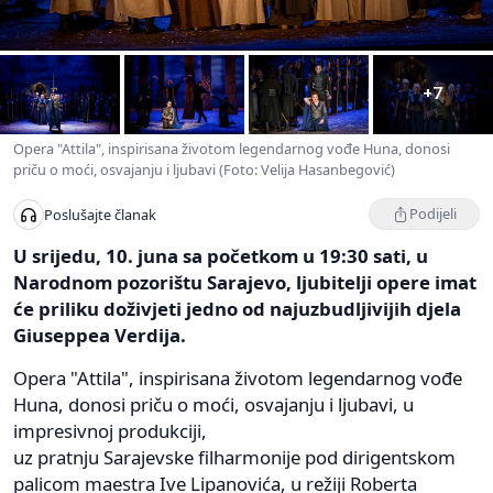
+7
Opera "Attila", inspirisana životom legendarnog vođe Huna, donosi
priču o moći, osvajanju i ljubavi (Foto: Velija Hasanbegović)
Podijeli
Poslušajte članak
U srijedu, 10. juna sa početkom u 19:30 sati, u
Narodnom pozorištu Sarajevo, ljubitelji opere imat
će priliku doživjeti jedno od najuzbudljivijih djela
Giuseppea Verdija.
Opera "Attila", inspirisana životom legendarnog vođe
Huna, donosi priču o moći, osvajanju i ljubavi, u
impresivnoj produkciji,
uz pratnju Sarajevske filharmonije pod dirigentskom
palicom maestra Ive Lipanovića, u režiji Roberta