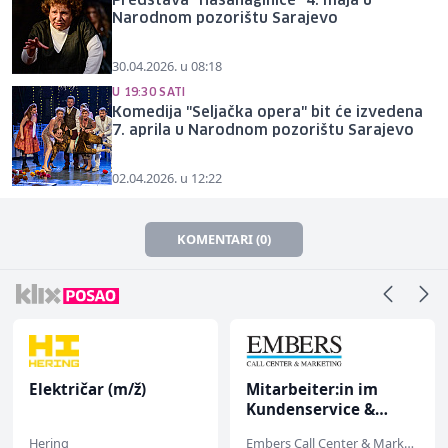
Predstava "Hasanaginice" 4. maja u
Narodnom pozorištu Sarajevo
30.04.2026. u 08:18
U 19:30 SATI
Komedija "Seljačka opera" bit će izvedena
7. aprila u Narodnom pozorištu Sarajevo
02.04.2026. u 12:22
KOMENTARI (0)
Električar (m/ž)
Mitarbeiter:in im
Kundenservice &
Support (m/w/d)
Hering
Embers Call Center & Marketing