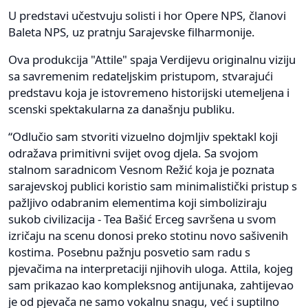
U predstavi učestvuju solisti i hor Opere NPS, članovi
Baleta NPS, uz pratnju Sarajevske filharmonije.
Ova produkcija "Attile" spaja Verdijevu originalnu viziju
sa savremenim redateljskim pristupom, stvarajući
predstavu koja je istovremeno historijski utemeljena i
scenski spektakularna za današnju publiku.
“Odlučio sam stvoriti vizuelno dojmljiv spektakl koji
odražava primitivni svijet ovog djela. Sa svojom
stalnom saradnicom Vesnom Režić koja je poznata
sarajevskoj publici koristio sam minimalistički pristup s
pažljivo odabranim elementima koji simboliziraju
sukob civilizacija - Tea Bašić Erceg savršena u svom
izričaju na scenu donosi preko stotinu novo sašivenih
kostima. Posebnu pažnju posvetio sam radu s
pjevačima na interpretaciji njihovih uloga. Attila, kojeg
sam prikazao kao kompleksnog antijunaka, zahtijevao
je od pjevača ne samo vokalnu snagu, već i suptilno