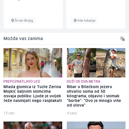
Široki Brijeg
Više lokacija
Možda vas zanima
PREPOZNATLJIVO LICE
DUŽI OD DVA METRA
Mlada glumica iz Tuzle Zerina
Ribar u Bilećkom jezeru
Mujkić šaljivim snimcima
uhvatio soma od 50
osvaja publiku: Ljude je uvijek
kilograma, objavio i snimak
teže nasmijati nego rasplakati
"borbe": "Ovo je mnogo više
od ulova"
13 sati
4 sata