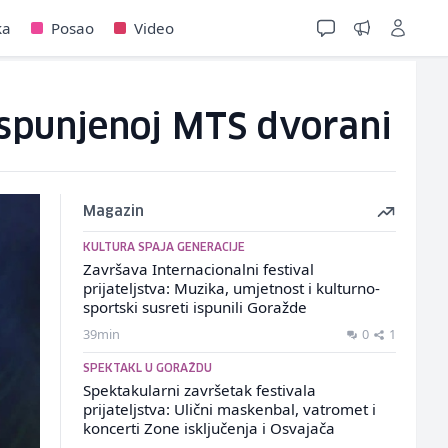
ka
Posao
Video
ispunjenoj MTS dvorani
Magazin
KULTURA SPAJA GENERACIJE
Završava Internacionalni festival
prijateljstva: Muzika, umjetnost i kulturno-
sportski susreti ispunili Goražde
39min
0
1
SPEKTAKL U GORAŽDU
Spektakularni završetak festivala
prijateljstva: Ulični maskenbal, vatromet i
koncerti Zone isključenja i Osvajača