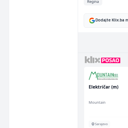
Regina
Dodajte Klix.ba 
Konobar (m/ž)
Električar (m)
Mesna Industrija Gora
Mountain
Sarajevo
Sarajevo