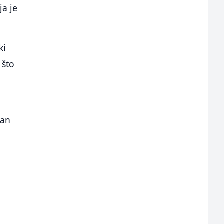
ja je
ki
 što
san