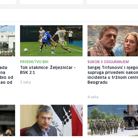
PRVENSTVO BIH
SUKOB S OSIGURANJEM
ada:
Tok utakmice: Željezničar -
Sergej Trifunović i njeg
ina
BSK 2:1
supruga privedeni nako
ubio od
incidenta u tržnom cent
3 sata
tao od
Beogradu
4 sata