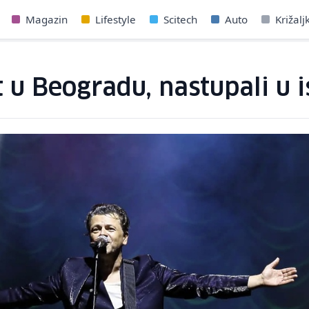
Magazin
Lifestyle
Scitech
Auto
Križalj
 u Beogradu, nastupali u 