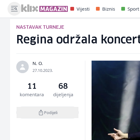
Vijesti
Biznis
Sport
NASTAVAK TURNEJE
Regina održala koncert
N. O.
27.10.2023.
11
68
komentara
dijeljenja
Podijeli