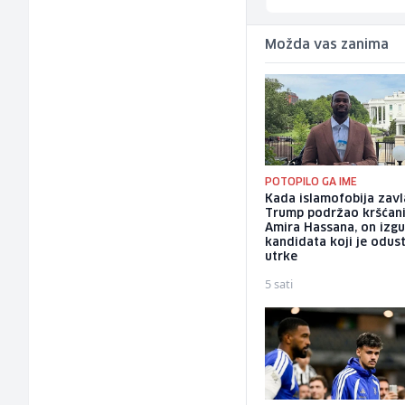
Možda vas zanima
POTOPILO GA IME
Kada islamofobija zavl
Trump podržao kršćan
Amira Hassana, on izg
kandidata koji je odus
utrke
5 sati