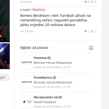
1h 6min
0
5
U SAINT-TROPEZU
Romeo Beckham i Kim Turnbull uživali na
romantičnoj večeri, napustili porodičnu
jahtu vrijednu 20 miliona dolara
1h 11min
2
2
Oglasi za posao
Hostesa (ž)
Bosnian House Restaurant
Prijava do: 20.08.2026. u 23:59
jeli
Konobarica (ž)
Bosnian House Restaurant
Prijava do: 20.08.2026. u 23:59
Recepcioner (m/ž)
Hotel President
,
Prijava do: 09.08.2026. u 23:59