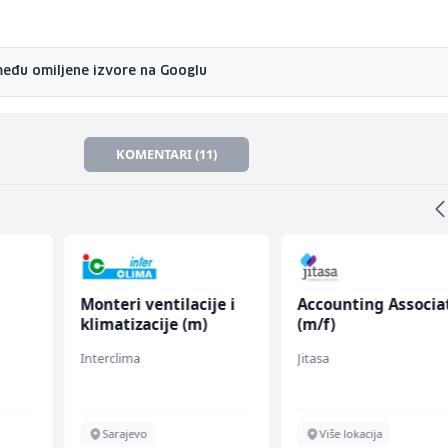
među omiljene izvore na Googlu
KOMENTARI (11)
Monteri ventilacije i
Accounting Associa
klimatizacije (m)
(m/f)
Interclima
Jitasa
Sarajevo
Više lokacija