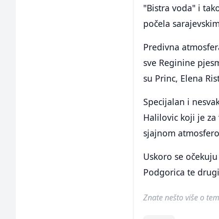
"Bistra voda" i tak
počela sarajevski
Predivna atmosfera
sve Reginine pjesm
su Princ, Elena Ris
Specijalan i nesva
Halilovic koji je z
sjajnom atmosfero
Uskoro se očekuju 
Podgorica te drugi
Znate nešto više o temi 