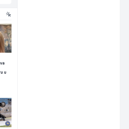
ova
n
ru u