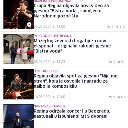
NUMERA S EUROSONGA
Grupa Regina objavila novi video za
pjesmu "Bistra voda", snimljen u
Narodnom pozorištu
05.07.2024. u 11:00
9
116
POKLON GRUPE REGINA
Muzej književnosti bogatiji za novi
eksponat - originalni rukopis pjesme
"Bistra voda"
03.06.2024. u 13:23
3
57
U RETRO STILU
Regina objavila spot za pjesmu "Nije me
strah", koja je osvojila i nagradu za
najbolju kompoziciju
16.05.2024. u 12:00
9
60
NASTAVAK TURNEJE
Regina održala koncert u Beogradu,
nastupali u ispunjenoj MTS dvorani