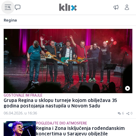
Regina
GOSTOVALE IM FRAJLE
Grupa Regina u sklopu turneje kojom obilježava 35
godina postojanja nastupila u Novom Sadu
06.04.2026. u 16:36
6
0
POGLEDAJTE DIO ATMOSFERE
Regina i Zona Isključenja rođendanskim
koncertima u Sarajevu obilježile