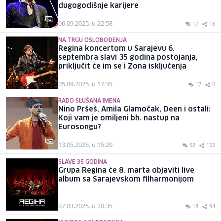
dugogodišnje karijere
06.09.2025. u 22:58
17
18
NA TRGU OSLOBOĐENJA
Regina koncertom u Sarajevu 6.
septembra slavi 35 godina postojanja,
priključit će im se i Zona isključenja
05.09.2025. u 17:35
17
0
RADO SLUŠANA IMENA
Nino Pršeš, Amila Glamočak, Deen i ostali:
Koji vam je omiljeni bh. nastup na
Eurosongu?
13.05.2025. u 15:20
52
122
SLAVE 35 GODINA
Grupa Regina će 8. marta objaviti live
album sa Sarajevskom filharmonijom
07.03.2025. u 20:35
18
94