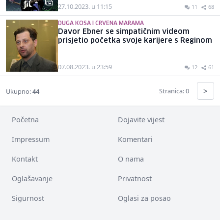
27.10.2023. u 11:15
11
68
DUGA KOSA I CRVENA MARAMA
Davor Ebner se simpatičnim videom
prisjetio početka svoje karijere s Reginom
07.08.2023. u 23:59
12
61
>
Stranica: 0
Ukupno:
44
Početna
Dojavite vijest
Impressum
Komentari
Kontakt
O nama
Oglašavanje
Privatnost
Sigurnost
Oglasi za posao