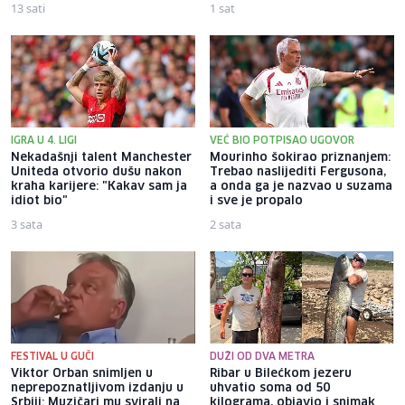
13 sati
1 sat
IGRA U 4. LIGI
VEĆ BIO POTPISAO UGOVOR
Nekadašnji talent Manchester
Mourinho šokirao priznanjem:
Uniteda otvorio dušu nakon
Trebao naslijediti Fergusona,
kraha karijere: "Kakav sam ja
a onda ga je nazvao u suzama
idiot bio"
i sve je propalo
3 sata
2 sata
FESTIVAL U GUČI
DUŽI OD DVA METRA
Viktor Orban snimljen u
Ribar u Bilećkom jezeru
neprepoznatljivom izdanju u
uhvatio soma od 50
Srbiji: Muzičari mu svirali na
kilograma, objavio i snimak