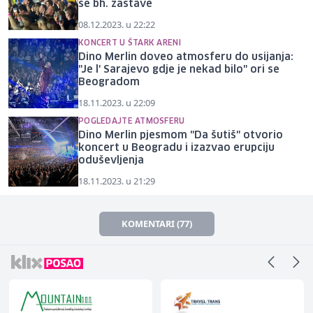
se bh. zastave
08.12.2023. u 22:22
KONCERT U ŠTARK ARENI
Dino Merlin doveo atmosferu do usijanja:
"Je l' Sarajevo gdje je nekad bilo" ori se
Beogradom
18.11.2023. u 22:09
POGLEDAJTE ATMOSFERU
Dino Merlin pjesmom "Da šutiš" otvorio
koncert u Beogradu i izazvao erupciju
oduševljenja
18.11.2023. u 21:29
KOMENTARI (77)