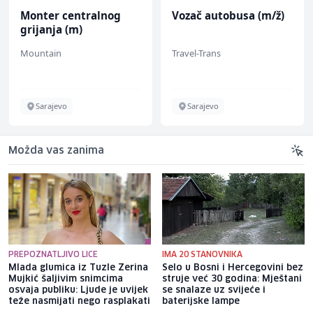
Monter centralnog
Vozač autobusa (m/ž)
grijanja (m)
Mountain
Travel-Trans
Sarajevo
Sarajevo
Možda vas zanima
PREPOZNATLJIVO LICE
IMA 20 STANOVNIKA
Mlada glumica iz Tuzle Zerina
Selo u Bosni i Hercegovini bez
Mujkić šaljivim snimcima
struje već 30 godina: Mještani
osvaja publiku: Ljude je uvijek
se snalaze uz svijeće i
teže nasmijati nego rasplakati
baterijske lampe