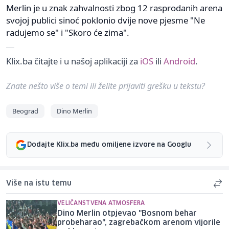
Merlin je u znak zahvalnosti zbog 12 rasprodanih arena
svojoj publici sinoć poklonio dvije nove pjesme "Ne
radujemo se" i "Skoro će zima".
Klix.ba čitajte i u našoj aplikaciji za
iOS
ili
Android
.
Znate nešto više o temi ili želite prijaviti grešku u tekstu?
Beograd
Dino Merlin
Dodajte Klix.ba među omiljene izvore na Googlu
Više na istu temu
VELIČANSTVENA ATMOSFERA
Dino Merlin otpjevao "Bosnom behar
probeharao", zagrebačkom arenom vijorile