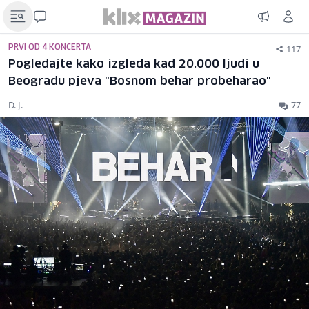
117
PRVI OD 4 KONCERTA
Pogledajte kako izgleda kad 20.000 ljudi u
Beogradu pjeva "Bosnom behar probeharao"
D. J.
77