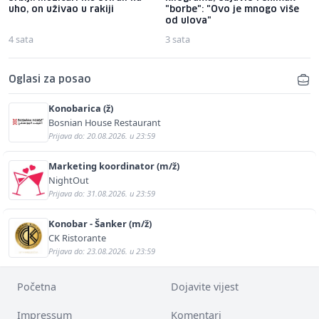
uho, on uživao u rakiji
"borbe": "Ovo je mnogo više
od ulova"
4 sata
3 sata
Oglasi za posao
Konobarica (ž)
Bosnian House Restaurant
Prijava do: 20.08.2026. u 23:59
Marketing koordinator (m/ž)
NightOut
Prijava do: 31.08.2026. u 23:59
Konobar - Šanker (m/ž)
CK Ristorante
Prijava do: 23.08.2026. u 23:59
Početna
Dojavite vijest
Impressum
Komentari