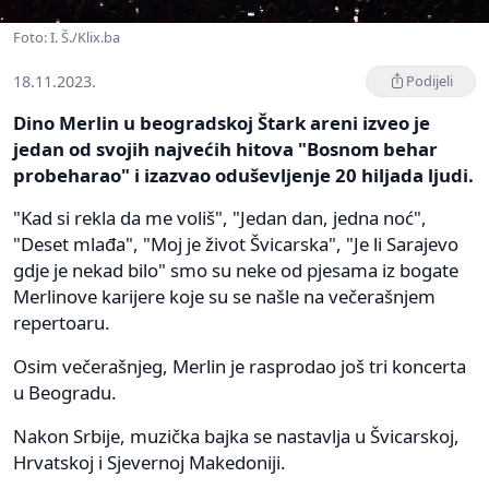
Foto: I. Š./Klix.ba
18.11.2023.
Podijeli
Dino Merlin u beogradskoj Štark areni izveo je
jedan od svojih najvećih hitova "Bosnom behar
probeharao" i izazvao oduševljenje 20 hiljada ljudi.
"Kad si rekla da me voliš", "Jedan dan, jedna noć",
"Deset mlađa", "Moj je život Švicarska", "Je li Sarajevo
gdje je nekad bilo" smo su neke od pjesama iz bogate
Merlinove karijere koje su se našle na večerašnjem
repertoaru.
Osim večerašnjeg, Merlin je rasprodao još tri koncerta
u Beogradu.
Nakon Srbije, muzička bajka se nastavlja u Švicarskoj,
Hrvatskoj i Sjevernoj Makedoniji.