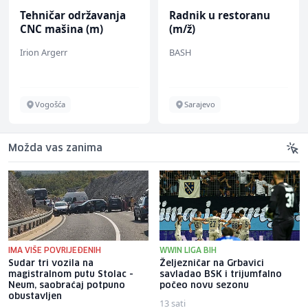
Tehničar održavanja
Radnik u restoranu
CNC mašina (m)
(m/ž)
Irion Argerr
BASH
Vogošća
Sarajevo
Možda vas zanima
IMA VIŠE POVRIJEĐENIH
WWIN LIGA BIH
Sudar tri vozila na
Željezničar na Grbavici
magistralnom putu Stolac -
savladao BSK i trijumfalno
Neum, saobraćaj potpuno
počeo novu sezonu
obustavljen
13 sati