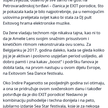
Petrovaradinskoj tvrđavi – članica je EXIT porodice, što
je pokazala kada je bilo najpotrebnije, pa u nemogućim
uslovima prelijetala svijet kako bi stala za DJ pult
Exitovog hrama elektronske muzike.
Da žene vladaju technom nije nikakva tajna, kao ni to
da je Amelie Lens svojim snažnim prisustvom i
kinetičkim ritmom rekonstruirala ovu scenu. Za
Belgijanku je 2017. godina daleko, kada se gleda koliko
joj je je aktivan i poslovno uspješan period uslijedio, ali
dobro pamti i zna kakav „boost“ i podršku fanova je
dobila tada, na prvom nastupu u ovom dijelu Evrope,
na Exitovom Sea Dance festivalu.
Oko Indire Paganotto se posljednjih godina svi otimaju,
a ona se pridružuje ovom sveženskom danu i također
potvrđuje da je dio EXIT porodice! Nedavno je
kombinaciju psihodelije i techna donijela i na peto,
jubilarno izdanje Sea Star festivala, koje je za nekoga