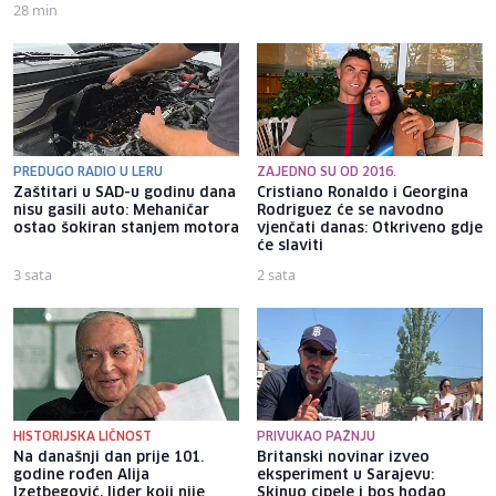
28 min
PREDUGO RADIO U LERU
ZAJEDNO SU OD 2016.
Zaštitari u SAD-u godinu dana
Cristiano Ronaldo i Georgina
nisu gasili auto: Mehaničar
Rodriguez će se navodno
ostao šokiran stanjem motora
vjenčati danas: Otkriveno gdje
će slaviti
3 sata
2 sata
HISTORIJSKA LIČNOST
PRIVUKAO PAŽNJU
Na današnji dan prije 101.
Britanski novinar izveo
godine rođen Alija
eksperiment u Sarajevu:
Izetbegović, lider koji nije
Skinuo cipele i bos hodao