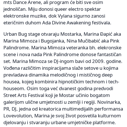
mts Dance Arene, ali program će biti sve osim
jednoličan. Miju donosi queer electro spektar
elektronske muzike, dok Vylana sigurno zanosi
eteričnim duhom Ada Divine Awakening festivala.
Urban Bug stage otvaraju Mostarka, Marina Đapić aka
Marina Mimoza i Bugojanka, Nina Mučibabić aka Pink
Palindrome. Marina Mimoza veteranka bh. elekronske
scene i nova nada Pink Palindrome donose fantastičan
set. Marina Mimoza se DJ-ingom bavi od 2009. godine.
Vođena različitim inspiracijama slaže setove u kojima
prevladava dinamika melodičnog i mističnog deep
housea, kojeg kombinira hipnotičkim technom i tech-
houseom. Osim toga već dvanest godina predvodi
Street Arts Festival koji je Mostar učinio bogatom
galerijom ulične umjetnosti u zemlji i regiji. Novinarka,
PR, DJ, jedna od kreatorica multimedijalih performansa
Lovevolution, Marina je svoj život posvetila kulturnom
djelovanju i stvaranju urbane umjetničke platforme.