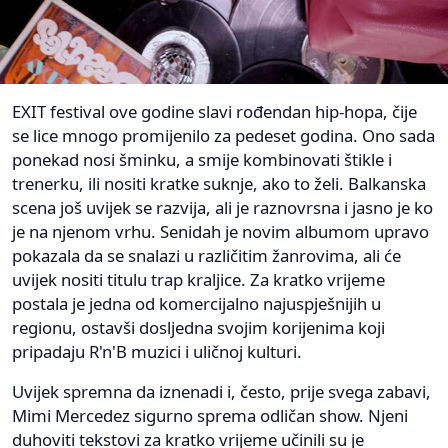
EXIT festival ove godine slavi rođendan hip-hopa, čije
se lice mnogo promijenilo za pedeset godina. Ono sada
ponekad nosi šminku, a smije kombinovati štikle i
trenerku, ili nositi kratke suknje, ako to želi. Balkanska
scena još uvijek se razvija, ali je raznovrsna i jasno je ko
je na njenom vrhu. Senidah je novim albumom upravo
pokazala da se snalazi u različitim žanrovima, ali će
uvijek nositi titulu trap kraljice. Za kratko vrijeme
postala je jedna od komercijalno najuspješnijih u
regionu, ostavši dosljedna svojim korijenima koji
pripadaju R'n'B muzici i uličnoj kulturi.
Uvijek spremna da iznenadi i, često, prije svega zabavi,
Mimi Mercedez sigurno sprema odličan show. Njeni
duhoviti tekstovi za kratko vrijeme učinili su je