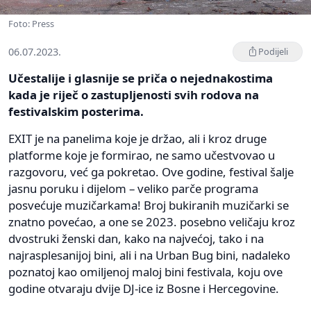
Foto: Press
06.07.2023.
Podijeli
Učestalije i glasnije se priča o nejednakostima
kada je riječ o zastupljenosti svih rodova na
festivalskim posterima.
EXIT je na panelima koje je držao, ali i kroz druge
platforme koje je formirao, ne samo učestvovao u
razgovoru, već ga pokretao. Ove godine, festival šalje
jasnu poruku i dijelom – veliko parče programa
posvećuje muzičarkama! Broj bukiranih muzičarki se
znatno povećao, a one se 2023. posebno veličaju kroz
dvostruki ženski dan, kako na najvećoj, tako i na
najrasplesanijoj bini, ali i na Urban Bug bini, nadaleko
poznatoj kao omiljenoj maloj bini festivala, koju ove
godine otvaraju dvije DJ-ice iz Bosne i Hercegovine.