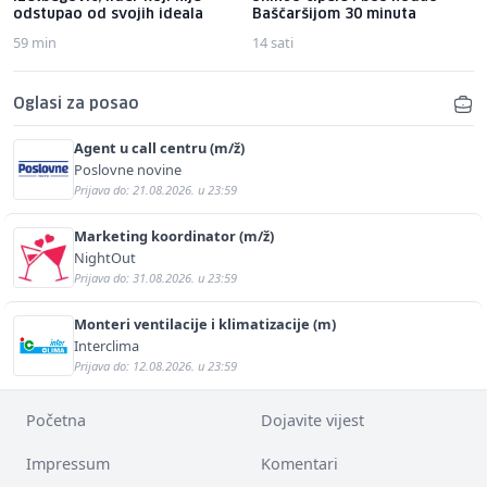
odstupao od svojih ideala
Baščaršijom 30 minuta
59 min
14 sati
Oglasi za posao
Agent u call centru (m/ž)
Poslovne novine
Prijava do: 21.08.2026. u 23:59
Marketing koordinator (m/ž)
NightOut
Prijava do: 31.08.2026. u 23:59
Monteri ventilacije i klimatizacije (m)
Interclima
Prijava do: 12.08.2026. u 23:59
Početna
Dojavite vijest
Impressum
Komentari