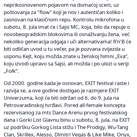
neprikosnovenom pojavom na domaćoj sceni, uz
poštovanja za "flow" koji je nov i autentičan koliko i
zasnovan na klasičnom repu. Kontrolu mikrofona u
subotu, 8. jula imat će i Sajsi MC, koja, bilo da repuje o
novobeogradskim blokovima ili osnaživanju žena, već
nekoliko generacija odgaja i uči alternativama! R'n'B će
biti odličan uvod u tu večer, pa je pozvana zvijezda u
usponu Kejt, koju možda znate u ženskoj himni „Eva“,
koju izvodi upravo sa Sajsi, ali možda i po ulozi u seriji
„Folk“.
Od 2000. godine kada je osnovan, EXIT festival raste i
razvija se, a ove godine dostigao je razmjere EXIT
Univerzuma, koji će biti održan od 6. do 9. jula na
Petrovaradinskoj tvrđavi. Pored all-female koncepta
rezervisanog za mts Dance Arenu prvog festivalskog
dana i Gorki List Glavnu binu u subotu, 8. jula, na EXIT
uz podršku Gorkog Lista stižu i The Prodigy, Wu-Tang
Clan, Skrillex, Alesso, Dimitri Vegas & Like Mike, Onyx,