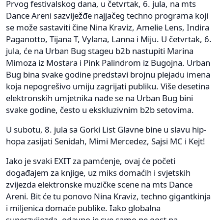
Prvog festivalskog dana, u četvrtak, 6. jula, na mts
Dance Areni sazviježđe najjačeg techno programa koji
se može sastaviti čine Nina Kraviz, Amelie Lens, Indira
Paganotto, Tijana T, Vylana, Lanna i Miju. U četvrtak, 6.
jula, će na Urban Bug stageu b2b nastupiti Marina
Mimoza iz Mostara i Pink Palindrom iz Bugojna. Urban
Bug bina svake godine predstavi brojnu plejadu imena
koja nepogrešivo umiju zagrijati publiku. Više desetina
elektronskih umjetnika nađe se na Urban Bug bini
svake godine, često u ekskluzivnim b2b setovima.
U subotu, 8. jula sa Gorki List Glavne bine u slavu hip-
hopa zasijati Senidah, Mimi Mercedez, Sajsi MC i Kejt!
Iako je svaki EXIT za pamćenje, ovaj će početi
događajem za knjige, uz miks domaćih i svjetskih
zvijezda elektronske muzičke scene na mts Dance
Areni. Bit će tu ponovo Nina Kraviz, techno gigantkinja
i miljenica domaće publike. Iako globalna
superzvijezda, odavno je sve samo ne gost na