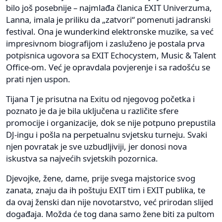
bilo još posebnije – najmlađa članica EXIT Univerzuma,
Lanna, imala je priliku da „zatvori“ pomenuti jadranski
festival. Ona je wunderkind elektronske muzike, sa već
impresivnom biografijom i zasluženo je postala prva
potpisnica ugovora sa EXIT Echocystem, Music & Talent
Office-om. Već je opravdala povjerenje i sa radošću se
prati njen uspon.
Tijana T je prisutna na Exitu od njegovog početka i
poznato je da je bila uključena u različite sfere
promocije i organizacije, dok se nije potpuno prepustila
DJ-ingu i pošla na perpetualnu svjetsku turneju. Svaki
njen povratak je sve uzbudljiviji, jer donosi nova
iskustva sa najvećih svjetskih pozornica.
Djevojke, žene, dame, prije svega majstorice svog
zanata, znaju da ih poštuju EXIT tim i EXIT publika, te
da ovaj ženski dan nije novotarstvo, već prirodan slijed
događaja. Možda će tog dana samo žene biti za pultom