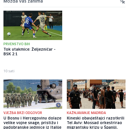
Možda vas zanima
PRVENSTVO BIH
Tok utakmice: Željezničar -
Evo ko su nositelji
BSK 2:1
kandidatskih lista SDP-a na
svim nivoima: Jedina žena na
vrhu dolazi iz Hercegovine
10 sati
16 sati
VJEŽBA BRZI ODGOVOR
KAŽNJAVANJE MADRIDA
U Bosnu i Hercegovinu dolaze
Kineski obavještajci razotkrili
velike vojne snage, pristižu i
Tel Aviv: Mossad orkestrirao
padobranske jedinice iz Italije
migrantsku krizu u Španiji,