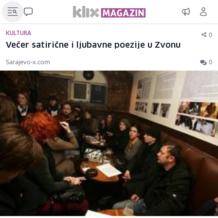
0
KULTURA
Večer satirične i ljubavne poezije u Zvonu
Sarajevo-x.com
0