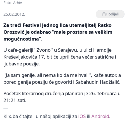
Foto: Arhiv
25.02.2012.
Podijeli
Za treći Festival jednog lica utemeljitelj Ratko
Orozović je odabrao ''male prostore sa velikim
mogućnostima''.
U cafe-galeriji ''Zvono'' u Sarajevu, u ulici Hamdije
Kreševljakovića 17, bit će upriličena večer satirične i
ljubavne poezije.
''Ja sam genije, ali nema ko da me hvali'', kaže autor, a
pored genija poeziju će govoriti i Sabahudin Hadžialić.
Početak literarnog druženja planiran je 26. februara u
21:21 sati.
Klix.ba čitajte i u našoj aplikaciji za
iOS
ili
Android
.