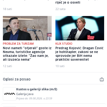
riječ je o osveti
18 sati
22 sata
PROBLEM ZA TURIZAM
KLIX STUDIO
Novi nameti "otjerali" goste iz
Predrag Kojović: Dragan Čović
Neuma, turističke agencije
je hohštapler, zakoni se ne
otkazale izlete: "Žao nam je,
sprovode jer BiH nema
ali izuzeća nema"
praktični suverenitet
12 sati
10 sati
Oglasi za posao
Kustos u galeriji slika (m/ž)
Galerija Java
Prijava do: 09.08.2026. u 23:59