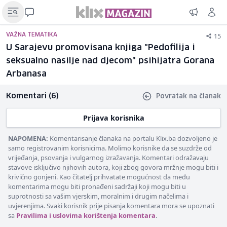
15
VAŽNA TEMATIKA
U Sarajevu promovisana knjiga "Pedofilija i
seksualno nasilje nad djecom" psihijatra Gorana
Arbanasa
Komentari (6)
Povratak na članak
Prijava korisnika
NAPOMENA:
Komentarisanje članaka na portalu Klix.ba dozvoljeno je
samo registrovanim korisnicima. Molimo korisnike da se suzdrže od
vrijeđanja, psovanja i vulgarnog izražavanja. Komentari odražavaju
stavove isključivo njihovih autora, koji zbog govora mržnje mogu biti i
krivično gonjeni. Kao čitatelj prihvatate mogućnost da među
komentarima mogu biti pronađeni sadržaji koji mogu biti u
suprotnosti sa vašim vjerskim, moralnim i drugim načelima i
uvjerenjima. Svaki korisnik prije pisanja komentara mora se upoznati
sa
Pravilima i uslovima korištenja komentara
.