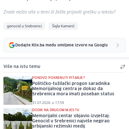
Znate nešto više o temi ili želite prijaviti grešku u tekstu?
genocid u Srebrenici
Šejla Kamerić
Dodajte Klix.ba među omiljene izvore na Googlu
Više na istu temu
PONOVO POKRENUTI PITANJE?
Političko-tužilački progon saradnika
Memorijalnog centra je dokaz da
Srebrenica mora imati poseban status
31.07.2026. u 17:59
DODIK NA DRUGOM MJESTU
Memorijalni centar objavio izvještaj:
Genocid u Srebrenici najviše negirao
srbijanski režimski medij