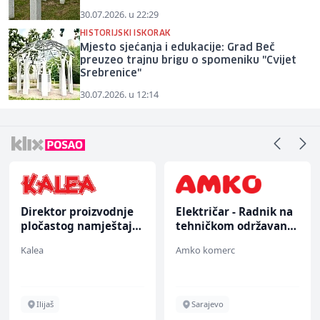
30.07.2026. u 22:29
HISTORIJSKI ISKORAK
Mjesto sjećanja i edukacije: Grad Beč
preuzeo trajnu brigu o spomeniku "Cvijet
Srebrenice"
30.07.2026. u 12:14
Direktor proizvodnje
Električar - Radnik na
pločastog namještaja
tehničkom održavanju
(m/ž)
(m/ž)
Kalea
Amko komerc
Ilijaš
Sarajevo