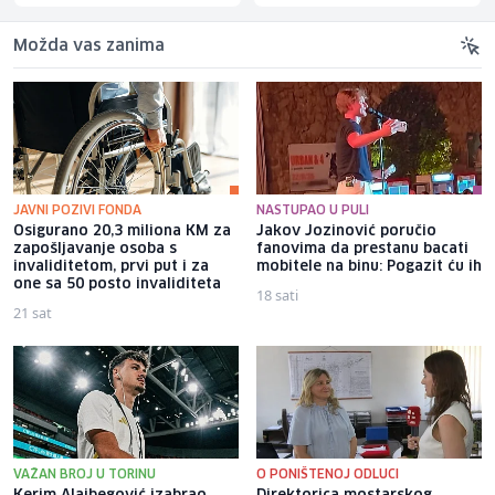
Možda vas zanima
JAVNI POZIVI FONDA
NASTUPAO U PULI
Osigurano 20,3 miliona KM za
Jakov Jozinović poručio
zapošljavanje osoba s
fanovima da prestanu bacati
invaliditetom, prvi put i za
mobitele na binu: Pogazit ću ih
one sa 50 posto invaliditeta
18 sati
21 sat
VAŽAN BROJ U TORINU
O PONIŠTENOJ ODLUCI