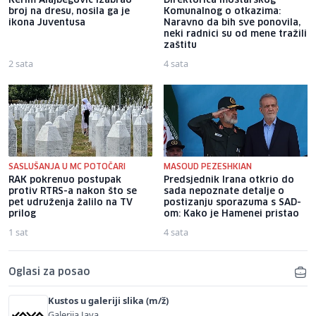
Kerim Alajbegović izabrao
Direktorica mostarskog
broj na dresu, nosila ga je
Komunalnog o otkazima:
ikona Juventusa
Naravno da bih sve ponovila,
neki radnici su od mene tražili
zaštitu
2 sata
4 sata
SASLUŠANJA U MC POTOČARI
MASOUD PEZESHKIAN
RAK pokrenuo postupak
Predsjednik Irana otkrio do
protiv RTRS-a nakon što se
sada nepoznate detalje o
pet udruženja žalilo na TV
postizanju sporazuma s SAD-
prilog
om: Kako je Hamenei pristao
1 sat
4 sata
Oglasi za posao
Kustos u galeriji slika (m/ž)
Galerija Java