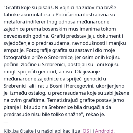
"Grafiti koje su pisali UN vojnici na zidovima bivše
fabrike akumulatora u Potočarima ilustrativna su
metafora indiferentnog odnosa međunarodne
zajednice prema bosanskim muslimanima tokom
devedesetih godina. Grafiti predstavljaju dokument i
svjedočenje o predrasudama, ravnodušnosti i manjku
empatije. Fotografije grafita su sastavni dio moje
fotografske priče o Srebrenice, jer osim onih koji su
počinili zločine u Srebrenici, postojali su i oni koji su
mogli spriječiti genocid, a nisu. Oklijevanje
međunarodne zajednice da spriječi genocid u
Srebrenici, ali i rat u Bosni i Hercegovini, ukorijenjeno
je, između ostalog, u predrasudama koje su zabilježene
na ovim grafitima. Tematizirajući grafite postavljamo
pitanje li bi sudbina Srebrenice bila drugačija da
predrasude nisu bile toliko snažne", rekao je.
Klix.ba čitajte i u našoj aplikaciji za
iOS
ili
Android
.