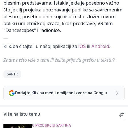
plesnim predstavama. Istakla je da je posebno važno
što je cilj projekta upoznavanje publike sa savremenim
plesom, posebno onih koji nisu često izloženi ovom
obliku umjetničkog izraza, kroz predstave, VR film
"Dancescapes" i radionice.
Klix.ba čitajte i u našoj aplikaciji za
iOS
ili
Android
.
Znate nešto više o temi ili želite prijaviti grešku u tekstu?
SARTR
Dodajte Klix.ba među omiljene izvore na Googlu
Više na istu temu
U PRODUKCIJI SARTR-A