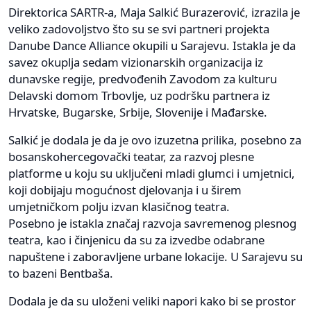
Direktorica SARTR-a, Maja Salkić Burazerović, izrazila je
veliko zadovoljstvo što su se svi partneri projekta
Danube Dance Alliance okupili u Sarajevu. Istakla je da
savez okuplja sedam vizionarskih organizacija iz
dunavske regije, predvođenih Zavodom za kulturu
Delavski domom Trbovlje, uz podršku partnera iz
Hrvatske, Bugarske, Srbije, Slovenije i Mađarske.
Salkić je dodala je da je ovo izuzetna prilika, posebno za
bosanskohercegovački teatar, za razvoj plesne
platforme u koju su uključeni mladi glumci i umjetnici,
koji dobijaju mogućnost djelovanja i u širem
umjetničkom polju izvan klasičnog teatra.
Posebno je istakla značaj razvoja savremenog plesnog
teatra, kao i činjenicu da su za izvedbe odabrane
napuštene i zaboravljene urbane lokacije. U Sarajevu su
to bazeni Bentbaša.
Dodala je da su uloženi veliki napori kako bi se prostor