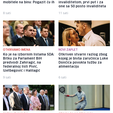
mobitele na binu: Pogazit ću ih
invaliditetom, prvi put i za
one sa 50 posto invaliditeta
8 sati
11 sati
OTKRIVAMO IMENA
NOVI ZAPLET
Ko je na izbornim listama SDA:
Otkriven stvarni razlog zbog
Bitku za Parlament BiH
kojeg je bivša zaručnica Luke
predvodi Zahiragić, na
Dončića povukla tužbu za
federalnoj listi Pivić,
alimentaciju
Izetbegović i Halilagić
9 sati
6 sati