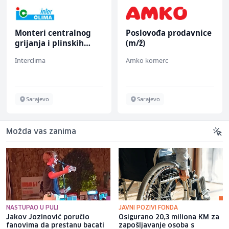
Monteri centralnog
Poslovođa prodavnice
grijanja i plinskih
(m/ž)
instalacija (m)
Interclima
Amko komerc
Sarajevo
Sarajevo
Možda vas zanima
NASTUPAO U PULI
JAVNI POZIVI FONDA
Jakov Jozinović poručio
Osigurano 20,3 miliona KM za
fanovima da prestanu bacati
zapošljavanje osoba s