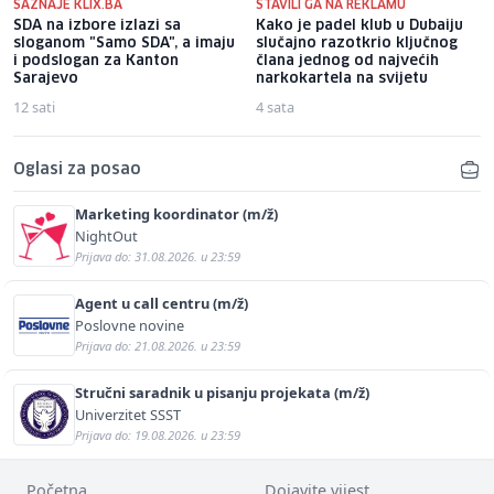
SAZNAJE KLIX.BA
STAVILI GA NA REKLAMU
SDA na izbore izlazi sa
Kako je padel klub u Dubaiju
sloganom "Samo SDA", a imaju
slučajno razotkrio ključnog
i podslogan za Kanton
člana jednog od najvećih
Sarajevo
narkokartela na svijetu
12 sati
4 sata
Oglasi za posao
Marketing koordinator (m/ž)
NightOut
Prijava do: 31.08.2026. u 23:59
Agent u call centru (m/ž)
Poslovne novine
Prijava do: 21.08.2026. u 23:59
Stručni saradnik u pisanju projekata (m/ž)
Univerzitet SSST
Prijava do: 19.08.2026. u 23:59
Početna
Dojavite vijest