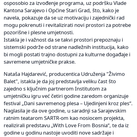
osposobio za izvođenje programa, uz podršku Vlade
Kantona Sarajevo i Općine Stari Grad, što, kako je
navela, pokazuje da se uz motivaciju i zajednički rad
mogu pokrenuti i revitalizirati novi prostori za potrebe
pozorišne i plesne umjetnosti.
Istakla je i važnost da se takvi prostori prepoznaju i
sistemski podrže od strane nadležnih institucija, kako
bi mogli postati trajno dostupni za kulturne događaje i
savremene umjetničke prakse.
Nataša Hajdarević, producentica Udruženja "Živimo
Balet", istakla je da joj predstavlja veliku čast što
zajedno s ključnim partnerom Institutom za
umjetničku igru već četiri godine zaredom organizuje
festival „Dani savremenog plesa – Ujedinjeni kroz ples“.
Naglasila je da ove godine, u saradnji sa Sarajevskim
ratnim teatarom SARTR-om kao nosiocem projekta,
realizirali predstavu „With Love From Bosnia“, te da iz
godine u godinu nastoje uvoditi nove sadržaje i