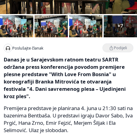
+7
Podijeli
Poslušajte članak
Danas je u Sarajevskom ratnom teatru SARTR
održana press konferencija povodom premijere
plesne predstave "With Love From Bosnia" u
koreografiji Branka Mitrovića te otvaranja
festivala "4. Dani savremenog plesa – Ujedinjeni
kroz ples".
Premijera predstave je planirana 4. juna u 21:30 sati na
bazenima Bentbaša. U predstavi igraju Davor Sabo, Iva
Prgić, Hana Zrno, Emir Fejzić, Merjem Šiljak i Ela
Selimović. Ulaz je slobodan.