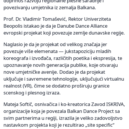
doprinos razvoju regionalne plesne saradnje i
povezivanju umjetnika iz zemalja Balkana.
Prof. Dr. Vladimir Tomašević, Rektor Univerziteta
Beopolis istakao je da je Danube Dance Alliance
evropski projekat koji povezuje zemlje dunavske regije.
Naglasio je da je projekat od velikog značaja jer
povezuje više elemenata — jukstapoziciju mladih
koreografa i izvođača, različitih poetika i ekspresija, te
upoznavanje novih generacija publike, koje otvaraju
nove umjetničke avenije. Dodao je da projekat
uključuje i savremene tehnologije, uključujući virtualnu
realnost (VR), čime se dodatno proširuju granice
scenskog i plesnog izraza.
Mateja Softič, osnivačica i ko-kreatorica Zavod ISKRIVA,
organizacije koja je povezala Balkan Dance Project sa
svim partnerima u regiji, izrazila je veliko zadovoljstvo
nastavkom projekta koji je rezultirao „site specific“