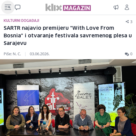
3
KULTURNI DOGAĐAJI
SARTR najavio premijeru "With Love From
Bosnia" i otvaranje festivala savremenog plesa u
Sarajevu
Piše: N. C.
|
03.06.2026.
0