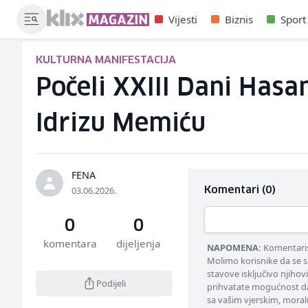
Vijesti
Biznis
Sport
KULTURNA MANIFESTACIJA
Počeli XXIII Dani Hasa
Idrizu Memiću
FENA
03.06.2026.
Komentari (0)
0
0
komentara
dijeljenja
NAPOMENA:
Komentarisa
Molimo korisnike da se s
stavove isključivo njihov
Podijeli
prihvatate mogućnost da
sa vašim vjerskim, moral