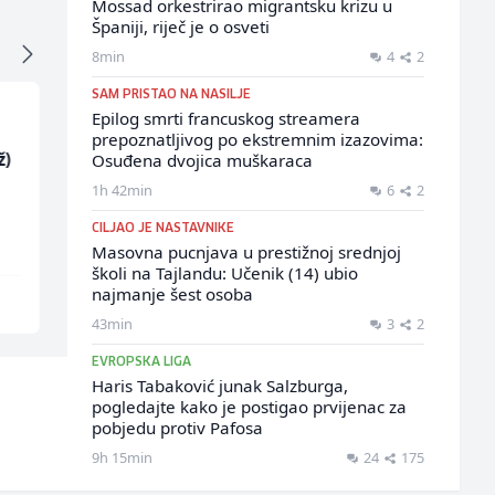
Mossad orkestrirao migrantsku krizu u
Španiji, riječ je o osveti
8min
4
2
SAM PRISTAO NA NASILJE
Epilog smrti francuskog streamera
prepoznatljivog po ekstremnim izazovima:
ž)
Samostalni
Sachbearbeiter in der
Osuđena dvojica muškaraca
računovođa (m/ž)
Voice Quality
1h 42min
6
2
Management (m/w)
General Logistic
Servicepoint
CILJAO JE NASTAVNIKE
Masovna pucnjava u prestižnoj srednjoj
školi na Tajlandu: Učenik (14) ubio
najmanje šest osoba
Sarajevo
Sarajevo
43min
3
2
EVROPSKA LIGA
Haris Tabaković junak Salzburga,
pogledajte kako je postigao prvijenac za
pobjedu protiv Pafosa
9h 15min
24
175