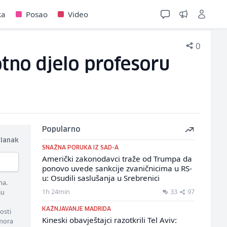
ka
Posao
Video
0
otno djelo profesoru
Popularno
članak
SNAŽNA PORUKA IZ SAD-A
Američki zakonodavci traže od Trumpa da
ponovo uvede sankcije zvaničnicima u RS-
u: Osudili saslušanja u Srebrenici
ma.
1h 24min
33
97
ju
KAŽNJAVANJE MADRIDA
osti
Kineski obavještajci razotkrili Tel Aviv:
 mora