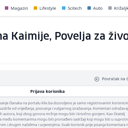
Magazin
Lifestyle
Scitech
Auto
Križalj
na Kaimije, Povelja za živ
Povratak na 
Prijava korisnika
nje članaka na portalu Klix.ba dozvoljeno je samo registrovanim korisnici
uzdrže od vrijeđanja, psovanja i vulgarnog izražavanja. Komentari odražava
ih autora, koji zbog govora mržnje mogu biti i krivično gonjeni. Kao čitatelj
 među komentarima mogu biti pronađeni sadržaji koji mogu biti u suprotn
nim i drugim načelima i uvjerenjima. Svaki korisnik prije pisanja komentara