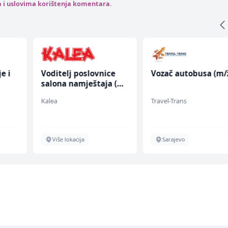
a i uslovima korištenja komentara
.
e i
Voditelj poslovnice
Vozač autobusa (m/
salona namještaja (m/
ž)
Kalea
Travel-Trans
Više lokacija
Sarajevo