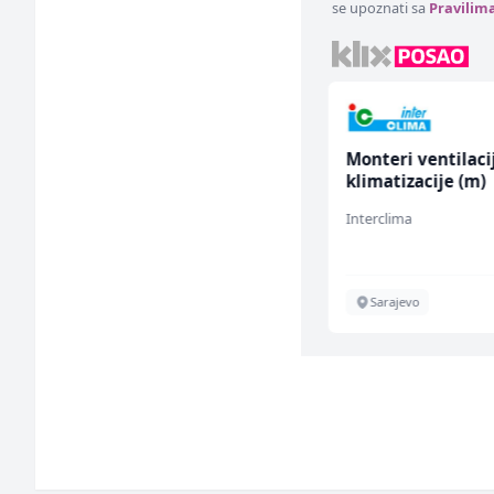
se upoznati sa
Pravilim
Građevinski inženjer
Monteri ventilacij
(m/ž)
klimatizacije (m)
MC-Stella
Interclima
Velika Kladuša
Sarajevo