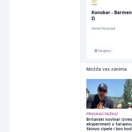
Home Office
Konobar - Barmen
Sachbearbeiter
ž)
(m/w/d) für einen
TELUS Digital
Hotel Nomad
bekannten deutschen
Energieversorger
Sarajevo
Sarajevo
Možda vas zanima
PRIVUKAO PAŽNJU
Britanski novinar izve
eksperiment u Sarajevu
Skinuo cipele i bos ho