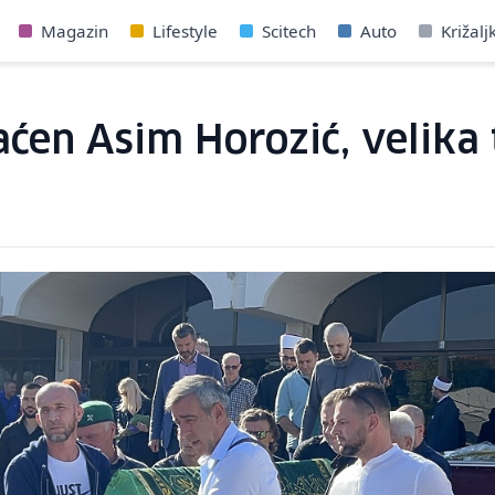
Magazin
Lifestyle
Scitech
Auto
Križalj
aćen Asim Horozić, velika