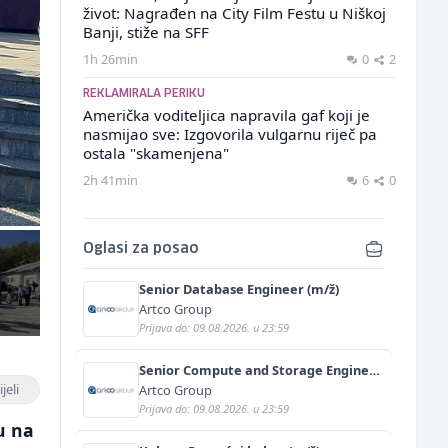
život: Nagrađen na City Film Festu u Niškoj
Banji, stiže na SFF
1h 26min
0
2
REKLAMIRALA PERIKU
Američka voditeljica napravila gaf koji je
nasmijao sve: Izgovorila vulgarnu riječ pa
ostala "skamenjena"
2h 41min
6
0
Oglasi za posao
Senior Database Engineer (m/ž)
Artco Group
Prijava do: 09.08.2026. u 23:59
Senior Compute and Storage Engineer
(m/ž)
jeli
Artco Group
Prijava do: 09.08.2026. u 23:59
u na