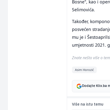
Bosne", kao i ope
Selimovića.
Također, komponovao
posvećen stradanju
mu je i Šestoapril
umjetnosti 2021. 
Znate nešto više o temi 
Asim Horozić
Dodajte Klix.ba 
Više na istu temu