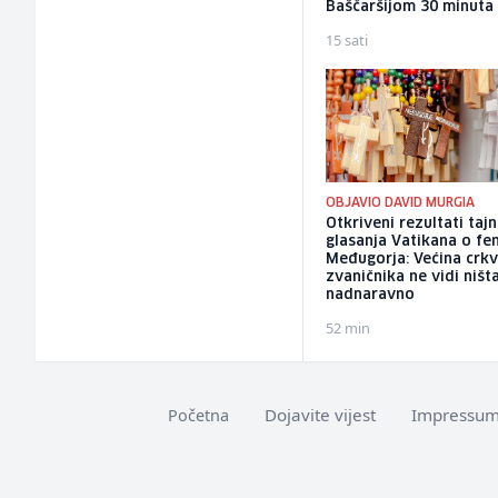
Baščaršijom 30 minuta
15 sati
OBJAVIO DAVID MURGIA
Otkriveni rezultati taj
glasanja Vatikana o f
Međugorja: Većina crk
zvaničnika ne vidi ništ
nadnaravno
52 min
Dojavite vijest
Impressu
Početna