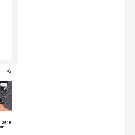
Multimedijalni
Limar (m)
ta
marketing kreator (m/
ž)
Kalea
Mountain
Ilijaš
Sarajevo
u dana
čar