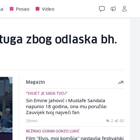
ka
Posao
Video
 tuga zbog odlaska bh.
Magazin
"SVIJET JE SADA TVOJ"
Sin Emine Jahović i Mustafe Sandala
napunio 18 godina, ona mu poručila:
Zauvijek tvoj najveći fan
26min
2
43
REŽIRAO GORAN GONZO LUKIĆ
Film "Elvis, moj komšija" nastavlja festivalski