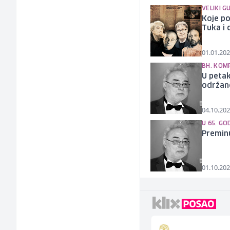
VELIKI G
Koje po
Tuka i 
01.01.202
BH. KOM
U petak
održane
04.10.202
U 65. GO
Premin
01.10.202