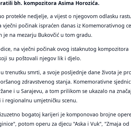
pratili bh. kompozitora Asima Horozića.
o protekle nedjelje, a vijest o njegovom odlasku rastu
a vječni počinak ispraćen danas iz Komemorativnog c
en je na mezarju Bukovčić u tom gradu.
dice, na vječni počinak ovog istaknutog kompozitora
oji su poštovali njegov lik i djelo.
u trenutku smrti, a svoje posljednje dane života je pr
goršanog zdravstvenog stanja. Komemorativne sjedni
ržane i u Sarajevu, a tom prilikom se ukazalo na znača
li i regionalnu umjetničku scenu.
j izuzetno bogatoj karijeri je komponovao brojne oper
inice", potom operu za djecu "Aska i Vuk", "Zmaja od