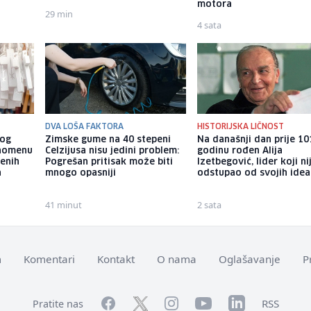
motora
29 min
4 sata
DVA LOŠA FAKTORA
HISTORIJSKA LIČNOST
nog
Zimske gume na 40 stepeni
Na današnji dan prije 10
enomenu
Celzijusa nisu jedini problem:
godinu rođen Alija
venih
Pogrešan pritisak može biti
Izetbegović, lider koji ni
a
mnogo opasniji
odstupao od svojih idea
41 minut
2 sata
m
Komentari
Kontakt
O nama
Oglašavanje
P
Facebook
YouTube
LinkedIn
Twitter
Instagram
RSS
Pratite nas