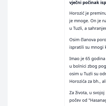
vječni počinak is
Horozić je preminu
je mnoge. On je n
u Tuzli, a sahranj
Osim članova poro
ispratili su mnogi k
Imao je 65 godina 
u bolnici zbog po
osim u Tuzli su od
Horozića za bh., a
Za života, u svojo
počev od "Hasanag