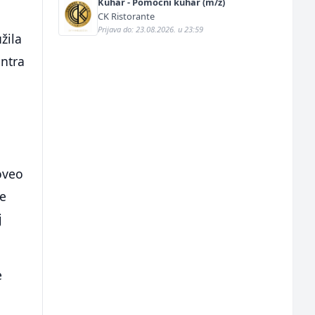
Kuhar - Pomoćni kuhar (m/ž)
CK Ristorante
Prijava do: 23.08.2026. u 23:59
žila
entra
oveo
ce
j
e