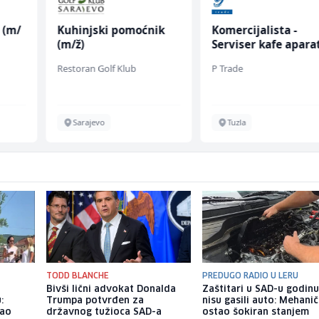
 (m/
Kuhinjski pomoćnik
Komercijalista -
(m/ž)
Serviser kafe apara
(m/ž)
Restoran Golf Klub
P Trade
Sarajevo
Tuzla
TODD BLANCHE
PREDUGO RADIO U LERU
o
Bivši lični advokat Donalda
Zaštitari u SAD-u godin
:
Trumpa potvrđen za
nisu gasili auto: Mehani
dao
državnog tužioca SAD-a
ostao šokiran stanjem