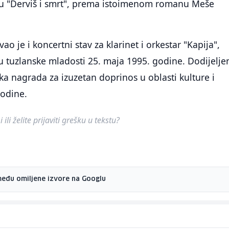
ru "Derviš i smrt", prema istoimenom romanu Meše
 je i koncertni stav za klarinet i orkestar "Kapija",
 tuzlanske mladosti 25. maja 1995. godine. Dodijelje
ska nagrada za izuzetan doprinos u oblasti kulture i
godine.
ili želite prijaviti grešku u tekstu?
među omiljene izvore na Googlu