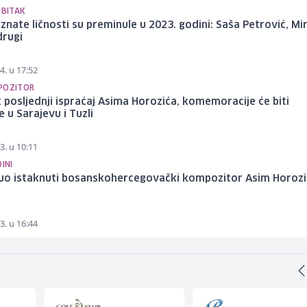
UBITAK
znate ličnosti su preminule u 2023. godini: Saša Petrović, Mi
drugi
4. u 17:52
POZITOR
 posljednji ispraćaj Asima Horozića, komemoracije će biti
 u Sarajevu i Tuzli
3. u 10:11
DINI
uo istaknuti bosanskohercegovački kompozitor Asim Horozi
3. u 16:44