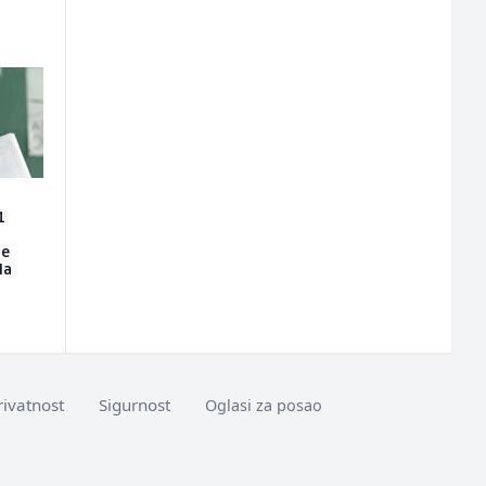
1
je
la
rivatnost
Sigurnost
Oglasi za posao