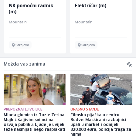
NK pomoćni radnik
Električar (m)
(m)
Mountain
Mountain
Sarajevo
Sarajevo
Možda vas zanima
PREPOZNATLJIVO LICE
OPASNO STANJE
Mlada glumica iz Tuzle Zerina
Filmska pljačka u centru
Mujkić šaljivim snimcima
Budve: Maskirani razbojnici
osvaja publiku: Ljude je uvijek
upali u market i odnijeli
teže nasmijati nego rasplakati
320.000 eura, policija traga za
njima