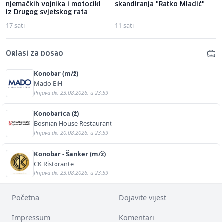
njemačkih vojnika i motocikl
skandiranja "Ratko Mladić"
iz Drugog svjetskog rata
17 sati
11 sati
Oglasi za posao
Konobar (m/ž)
Mado BiH
Prijava do: 23.08.2026. u 23:59
Konobarica (ž)
Bosnian House Restaurant
Prijava do: 20.08.2026. u 23:59
Konobar - Šanker (m/ž)
CK Ristorante
Prijava do: 23.08.2026. u 23:59
Početna
Dojavite vijest
Impressum
Komentari