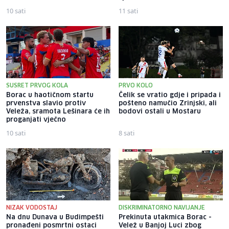
10 sati
11 sati
SUSRET PRVOG KOLA
PRVO KOLO
Borac u haotičnom startu
Čelik se vratio gdje i pripada i
prvenstva slavio protiv
pošteno namučio Zrinjski, ali
Veleža, sramota Lešinara će ih
bodovi ostali u Mostaru
proganjati vječno
10 sati
8 sati
NIZAK VODOSTAJ
DISKRIMINATORNO NAVIJANJE
Na dnu Dunava u Budimpešti
Prekinuta utakmica Borac -
pronađeni posmrtni ostaci
Velež u Banjoj Luci zbog