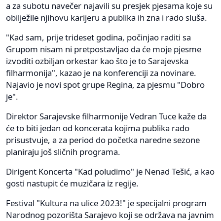
a za subotu navečer najavili su presjek pjesama koje su
obilježile njihovu karijeru a publika ih zna i rado sluša.
"Kad sam, prije trideset godina, počinjao raditi sa
Grupom nisam ni pretpostavljao da će moje pjesme
izvoditi ozbiljan orkestar kao što je to Sarajevska
filharmonija", kazao je na konferenciji za novinare.
Najavio je novi spot grupe Regina, za pjesmu "Dobro
je".
Direktor Sarajevske filharmonije Vedran Tuce kaže da
će to biti jedan od koncerata kojima publika rado
prisustvuje, a za period do početka naredne sezone
planiraju još sličnih programa.
Dirigent Koncerta "Kad poludimo" je Nenad Tešić, a kao
gosti nastupit će muzičara iz regije.
Festival "Kultura na ulice 2023!" je specijalni program
Narodnog pozorišta Sarajevo koji se održava na javnim