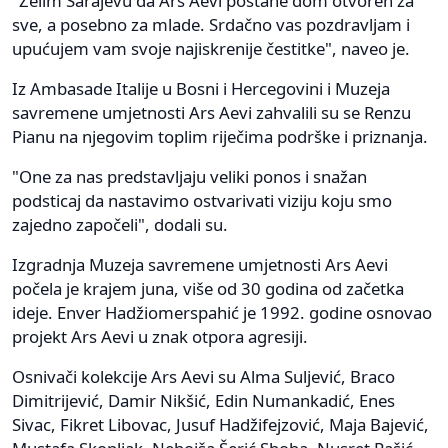
"Želim Sarajevu da Ars Aevi postane dom otvoren za
sve, a posebno za mlade. Srdačno vas pozdravljam i
upućujem vam svoje najiskrenije čestitke", naveo je.
Iz Ambasade Italije u Bosni i Hercegovini i Muzeja
savremene umjetnosti Ars Aevi zahvalili su se Renzu
Pianu na njegovim toplim riječima podrške i priznanja.
"One za nas predstavljaju veliki ponos i snažan
podsticaj da nastavimo ostvarivati viziju koju smo
zajedno započeli", dodali su.
Izgradnja Muzeja savremene umjetnosti Ars Aevi
počela je krajem juna, više od 30 godina od začetka
ideje. Enver Hadžiomerspahić je 1992. godine osnovao
projekt Ars Aevi u znak otpora agresiji.
Osnivači kolekcije Ars Aevi su Alma Suljević, Braco
Dimitrijević, Damir Nikšić, Edin Numankadić, Enes
Sivac, Fikret Libovac, Jusuf Hadžifejzović, Maja Bajević,