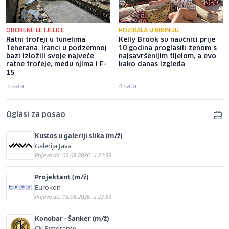
OBORENE LETJELICE
POZIRALA U BIKINIJU
Ratni trofeji u tunelima
Kelly Brook su naučnici prije
Teherana: Iranci u podzemnoj
10 godina proglasili ženom s
bazi izložili svoje najveće
najsavršenijim tijelom, a evo
ratne trofeje, među njima i F-
kako danas izgleda
15
3 sata
4 sata
Oglasi za posao
Kustos u galeriji slika (m/ž)
Galerija Java
Prijava do: 09.08.2026. u 23:59
Projektant (m/ž)
Eurokon
Prijava do: 13.08.2026. u 23:59
Konobar - Šanker (m/ž)
CK Ristorante