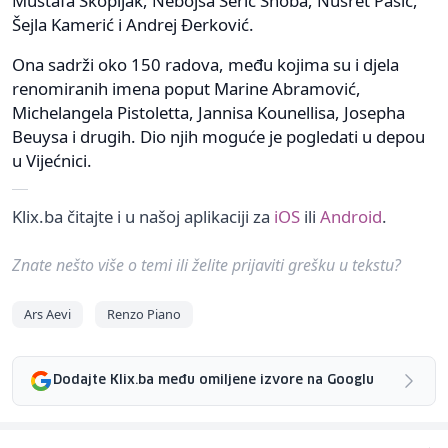
Mustafa Skopljak, Nebojša Šerić Shoba, Nusret Pašić,
Šejla Kamerić i Andrej Đerković.
Ona sadrži oko 150 radova, među kojima su i djela
renomiranih imena poput Marine Abramović,
Michelangela Pistoletta, Jannisa Kounellisa, Josepha
Beuysa i drugih. Dio njih moguće je pogledati u depou
u Vijećnici.
Klix.ba čitajte i u našoj aplikaciji za
iOS
ili
Android
.
Znate nešto više o temi ili želite prijaviti grešku u tekstu?
Ars Aevi
Renzo Piano
Dodajte Klix.ba među omiljene izvore na Googlu