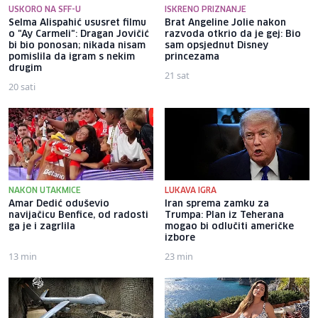
USKORO NA SFF-U
ISKRENO PRIZNANJE
Selma Alispahić ususret filmu
Brat Angeline Jolie nakon
o "Ay Carmeli": Dragan Jovičić
razvoda otkrio da je gej: Bio
bi bio ponosan; nikada nisam
sam opsjednut Disney
pomislila da igram s nekim
princezama
drugim
21 sat
20 sati
NAKON UTAKMICE
LUKAVA IGRA
Amar Dedić oduševio
Iran sprema zamku za
navijačicu Benfice, od radosti
Trumpa: Plan iz Teherana
ga je i zagrlila
mogao bi odlučiti američke
izbore
13 min
23 min