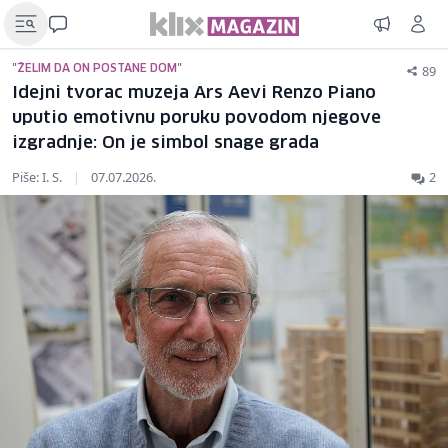
89
"ŽELIM DA ON POSTANE DOM"
Idejni tvorac muzeja Ars Aevi Renzo Piano
uputio emotivnu poruku povodom njegove
izgradnje: On je simbol snage grada
Piše: I. S.
|
07.07.2026.
2