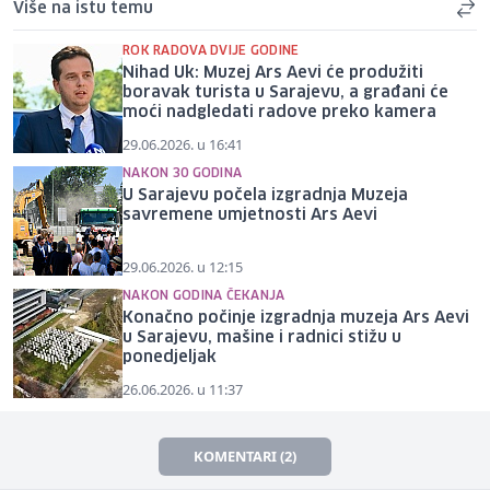
Više na istu temu
ROK RADOVA DVIJE GODINE
Nihad Uk: Muzej Ars Aevi će produžiti
boravak turista u Sarajevu, a građani će
moći nadgledati radove preko kamera
29.06.2026. u 16:41
NAKON 30 GODINA
U Sarajevu počela izgradnja Muzeja
savremene umjetnosti Ars Aevi
29.06.2026. u 12:15
NAKON GODINA ČEKANJA
Konačno počinje izgradnja muzeja Ars Aevi
u Sarajevu, mašine i radnici stižu u
ponedjeljak
26.06.2026. u 11:37
KOMENTARI (2)