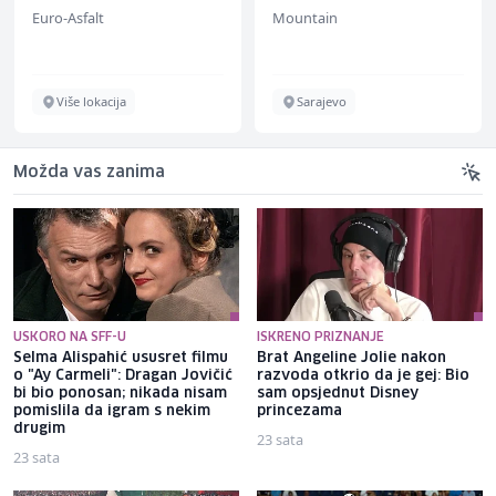
Euro-Asfalt
Mountain
Više lokacija
Sarajevo
Možda vas zanima
USKORO NA SFF-U
ISKRENO PRIZNANJE
Selma Alispahić ususret filmu
Brat Angeline Jolie nakon
o "Ay Carmeli": Dragan Jovičić
razvoda otkrio da je gej: Bio
bi bio ponosan; nikada nisam
sam opsjednut Disney
pomislila da igram s nekim
princezama
drugim
23 sata
23 sata