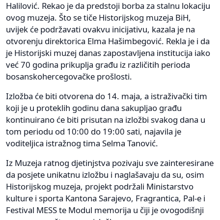
Halilović. Rekao je da predstoji borba za stalnu lokaciju
ovog muzeja. Što se tiče Historijskog muzeja BiH,
uvijek će podržavati ovakvu inicijativu, kazala je na
otvorenju direktorica Elma Hašimbegović. Rekla je i da
je Historijski muzej danas zapostavljena institucija iako
već 70 godina prikuplja građu iz različitih perioda
bosanskohercegovačke prošlosti.
Izložba će biti otvorena do 14. maja, a istraživački tim
koji je u proteklih godinu dana sakupljao građu
kontinuirano će biti prisutan na izložbi svakog dana u
tom periodu od 10:00 do 19:00 sati, najavila je
voditeljica istražnog tima Selma Tanović.
Iz Muzeja ratnog djetinjstva pozivaju sve zainteresirane
da posjete unikatnu izložbu i naglašavaju da su, osim
Historijskog muzeja, projekt podržali Ministarstvo
kulture i sporta Kantona Sarajevo, Fragrantica, Pal-e i
Festival MESS te Modul memorija u čiji je ovogodišnji