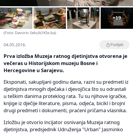
+19
(Foto: Davorin Sekulić/Klix.ba)
04.05.2016.
Podijeli
Prva izložba Muzeja ratnog djetinjstva otvorena je
večeras u Historijskom muzeju Bosne i
Hercegovine u Sarajevu.
Eksponati, sakupljani godinu dana, razni su predmeti iz
djetinjstva mnogih dječaka i djevojčica što su odrastali
u teškim danima proteklog rata. Tu su njihove igračke,
knjige iz dječije literature, pisma, odjeća, bicikl i brojni
drugi predmeti i dokumenti, praćeni pričama vlasnika.
Izložbu je otvorio incijator osnivanja Muzeja ratnog
djetinjstva, predsjednik Udruženja "Urban" Jasminko