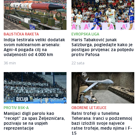
BALISTIČKA RAKETA
EVROPSKA LIGA
Indija testirala veliki dodatak
Haris Tabaković junak
svom nuklearnom arsenalu:
Salzburga, pogledajte kako je
Agni-4 pogađa cilj na
postigao prvijenac za pobjedu
udaljenosti od 4.000 km
protiv Pafosa
36 min
22 sata
PROTIV BSK-A
OBORENE LETJELICE
Manijaci digli parolu kao
Ratni trofeji u tunelima
"recept" za spas Željezničara,
Teherana: Iranci u podzemnoj
pozivaju se na uspjeh
bazi izložili svoje najveće
reprezentacije
ratne trofeje, među njima i F-
15