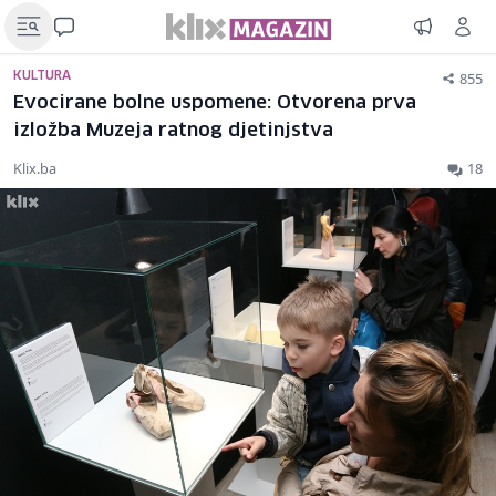
855
KULTURA
Evocirane bolne uspomene: Otvorena prva
izložba Muzeja ratnog djetinjstva
Klix.ba
18