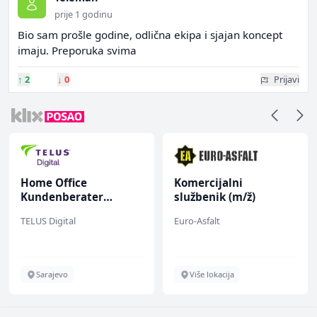
prije 1 godinu
Bio sam prošle godine, odlična ekipa i sjajan koncept
imaju. Preporuka svima
↑
2
↓
0
Prijavi
Home Office
Komercijalni
Kundenberater
službenik (m/ž)
(m/w/d) für Vattenfall
TELUS Digital
Euro-Asfalt
Sarajevo
Više lokacija