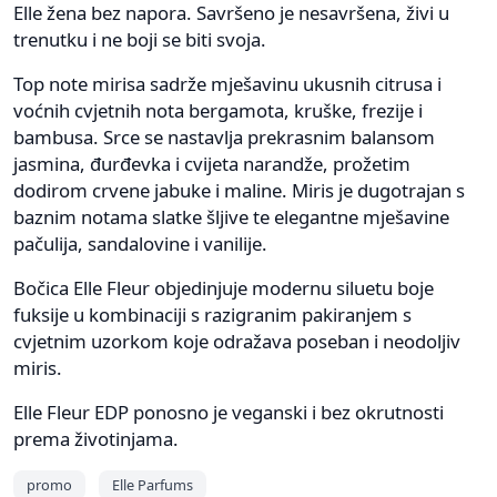
Elle žena bez napora. Savršeno je nesavršena, živi u
trenutku i ne boji se biti svoja.
Top note mirisa sadrže mješavinu ukusnih citrusa i
voćnih cvjetnih nota bergamota, kruške, frezije i
bambusa. Srce se nastavlja prekrasnim balansom
jasmina, đurđevka i cvijeta narandže, prožetim
dodirom crvene jabuke i maline. Miris je dugotrajan s
baznim notama slatke šljive te elegantne mješavine
pačulija, sandalovine i vanilije.
Bočica Elle Fleur objedinjuje modernu siluetu boje
fuksije u kombinaciji s razigranim pakiranjem s
cvjetnim uzorkom koje odražava poseban i neodoljiv
miris.
Elle Fleur EDP ponosno je veganski i bez okrutnosti
prema životinjama.
promo
Elle Parfums