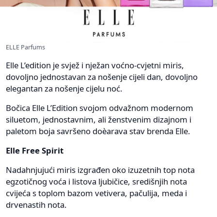
ELLE Parfums
Elle L’edition je svjež i nježan voćno-cvjetni miris,
dovoljno jednostavan za nošenje cijeli dan, dovoljno
elegantan za nošenje cijelu noć.
Bočica Elle L’Edition svojom odvažnom modernom
siluetom, jednostavnim, ali ženstvenim dizajnom i
paletom boja savršeno doèarava stav brenda Elle.
Elle Free Spirit
Nadahnjujući miris izgrađen oko izuzetnih top nota
egzotičnog voća i listova ljubičice, središnjih nota
cvijeća s toplom bazom vetivera, pačulija, meda i
drvenastih nota.