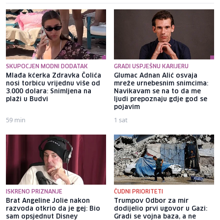
SKUPOCJEN MODNI DODATAK
GRADI USPJEŠNU KARIJERU
Mlađa kćerka Zdravka Čolića
Glumac Adnan Alić osvaja
nosi torbicu vrijednu više od
mreže urnebesnim snimcima:
3.000 dolara: Snimljena na
Navikavam se na to da me
plaži u Budvi
ljudi prepoznaju gdje god se
pojavim
59 min
1 sat
ISKRENO PRIZNANJE
ČUDNI PRIORITETI
Brat Angeline Jolie nakon
Trumpov Odbor za mir
razvoda otkrio da je gej: Bio
dodijelio prvi ugovor u Gazi:
sam opsjednut Disney
Gradi se vojna baza, a ne