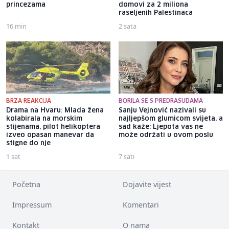
princezama
domovi za 2 miliona
raseljenih Palestinaca
16 min
2 sata
BRZA REAKCIJA
BORILA SE S PREDRASUDAMA
Drama na Hvaru: Mlada žena
Sanju Vejnović nazivali su
kolabirala na morskim
najljepšom glumicom svijeta, a
stijenama, pilot helikoptera
sad kaže: Ljepota vas ne
izveo opasan manevar da
može održati u ovom poslu
stigne do nje
1 sat
7 sati
Početna
Dojavite vijest
Impressum
Komentari
Kontakt
O nama