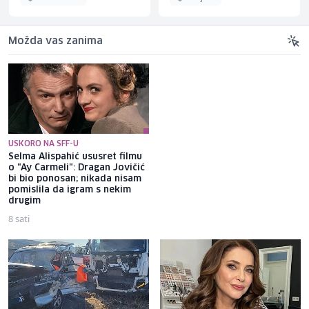
Možda vas zanima
USKORO NA SFF-U
Selma Alispahić ususret filmu
Brat Angeline Jolie nakon
o "Ay Carmeli": Dragan Jovičić
razvoda otkrio da je gej: Bio
bi bio ponosan; nikada nisam
sam opsjednut Disney
pomislila da igram s nekim
princezama
drugim
8 sati
9 sati