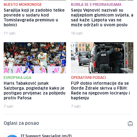
MJESTO MOKRONOGE
BORILA SE S PREDRASUDAMA
Sarajlija koji je zadobio teške
Sanju Vejnović nazivali su
povrede u sudaru kod
najljepšom glumicom svijeta, a
Tomislavgrada preminuo u
sad kaže: Ljepota vas ne
bolnici
može održati u ovom poslu
11 sati
16 sati
EVROPSKA LIGA
OPERATIVNI PODACI
Haris Tabaković junak
FUP dobio informacije da se
Salzburga, pogledajte kako je
Đorđe Ždrale skriva u FBiH:
postigao prvijenac za pobjedu
Rade na njegovom lociranju i
protiv Pafosa
hapšenju
7 sati
7 sati
Oglasi za posao
IT Support Specialist (m/ž)