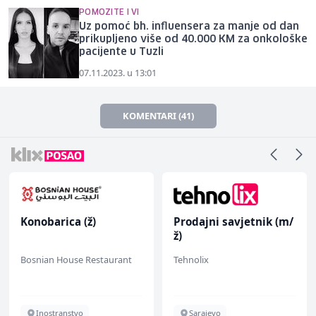
POMOZITE I VI
Uz pomoć bh. influensera za manje od dan
prikupljeno više od 40.000 KM za onkološke
pacijente u Tuzli
07.11.2023. u 13:01
KOMENTARI (41)
Konobarica (ž)
Prodajni savjetnik (m/
ž)
Bosnian House Restaurant
Tehnolix
Inostranstvo
Sarajevo