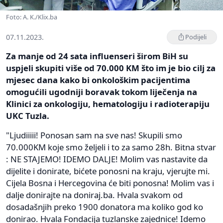
Foto: A. K./Klix.ba
07.11.2023.
Podijeli
Za manje od 24 sata influenseri širom BiH su
uspjeli skupiti više od 70.000 KM što im je bio cilj za
mjesec dana kako bi onkološkim pacijentima
omogućili ugodniji boravak tokom liječenja na
Klinici za onkologiju, hematologiju i radioterapiju
UKC Tuzla.
"Ljudiiiii! Ponosan sam na sve nas! Skupili smo
70.000KM koje smo željeli i to za samo 28h. Bitna stvar
: NE STAJEMO! IDEMO DALJE! Molim vas nastavite da
dijelite i donirate, bićete ponosni na kraju, vjerujte mi.
Cijela Bosna i Hercegovina će biti ponosna! Molim vas i
dalje donirajte na doniraj.ba. Hvala svakom od
dosadašnjih preko 1900 donatora ma koliko god ko
donirao. Hvala Fondacija tuzlanske zajednice! Idemo