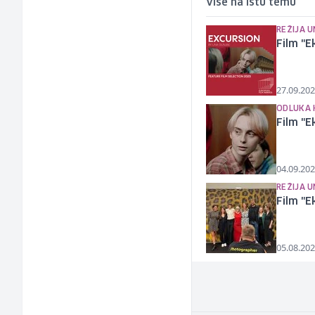
Više na istu temu
REŽIJA 
Film "E
27.09.202
ODLUKA 
Film "E
04.09.202
REŽIJA 
Film "E
05.08.202