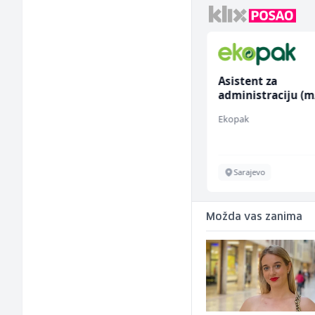
Home Office
Asistent za
Kundenberater
administraciju (m
(m/w/d) für ein
TELUS Digital
Ekopak
renommiertes
Schuhunternehmen
Sarajevo
Sarajevo
Možda vas zanima