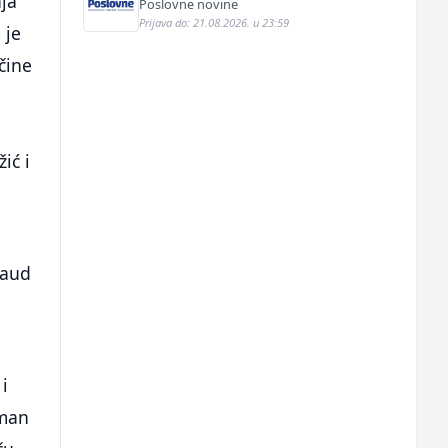
aja
Poslovne novine
Prijava do: 21.08.2026. u 23:59
 je
čine
ić i
laud
 i
Iman