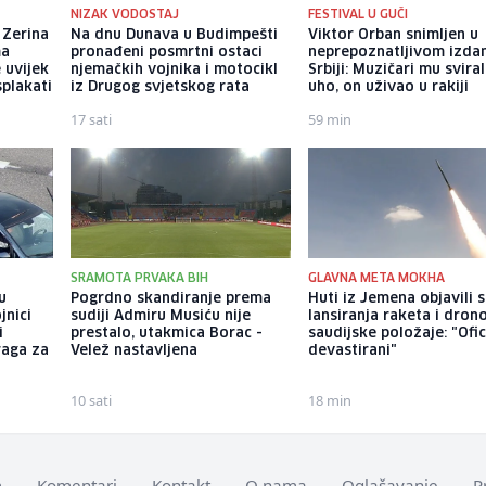
NIZAK VODOSTAJ
FESTIVAL U GUČI
 Zerina
Na dnu Dunava u Budimpešti
Viktor Orban snimljen u
ma
pronađeni posmrtni ostaci
neprepoznatljivom izdan
e uvijek
njemačkih vojnika i motocikl
Srbiji: Muzičari mu sviral
splakati
iz Drugog svjetskog rata
uho, on uživao u rakiji
17 sati
59 min
SRAMOTA PRVAKA BIH
GLAVNA META MOKHA
u
Pogrdno skandiranje prema
Huti iz Jemena objavili 
jnici
sudiji Admiru Musiću nije
lansiranja raketa i dron
i
prestalo, utakmica Borac -
saudijske položaje: "Ofic
traga za
Velež nastavljena
devastirani"
10 sati
18 min
m
Komentari
Kontakt
O nama
Oglašavanje
P