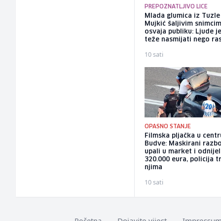
PREPOZNATLJIVO LICE
Mlada glumica iz Tuzle
Mujkić šaljivim snimci
osvaja publiku: Ljude j
teže nasmijati nego ra
10 sati
OPASNO STANJE
Filmska pljačka u centr
Budve: Maskirani razbo
upali u market i odnijel
320.000 eura, policija 
njima
10 sati
Dojavite vijest
Impressu
Početna