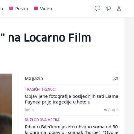
ka
Posao
Video
" na Locarno Film
Magazin
TRAGIČNI TRENUCI
Objavljene fotografije posljednjih sati Liama
​​Paynea prije tragedije u hotelu
8min
0
0
DUŽI OD DVA METRA
Ribar u Bilećkom jezeru uhvatio soma od 50
kilograma, objavio i snimak "borbe": "Ovo je