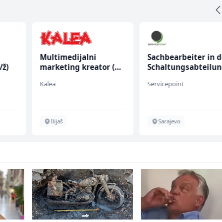
Multimedijalni
Sachbearbeiter in d
/ž)
marketing kreator (m/
Schaltungsabteilu
ž)
(m/w)
Kalea
Servicepoint
Ilijaš
Sarajevo