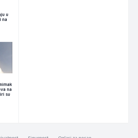
ju u
i na
snimak
ova na
iri su
rivatnost
Sigurnost
Oglasi za posao