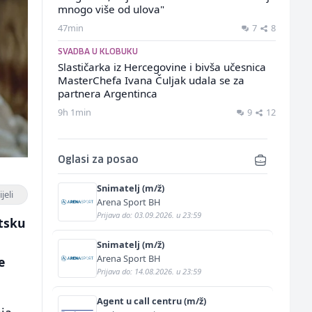
mnogo više od ulova"
47min
7
8
SVADBA U KLOBUKU
Slastičarka iz Hercegovine i bivša učesnica
MasterChefa Ivana Čuljak udala se za
partnera Argentinca
9h 1min
9
12
Oglasi za posao
Snimatelj (m/ž)
jeli
Arena Sport BH
Prijava do: 03.09.2026. u 23:59
etsku
Snimatelj (m/ž)
Arena Sport BH
e
Prijava do: 14.08.2026. u 23:59
Agent u call centru (m/ž)