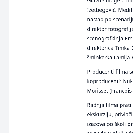
Glavne uloge u fil
Izetbegović, Medih
nastao po scenariju
direktor fotografi
scenografkinja Emi
direktorica Timka 
šminkerka Lamija
Producenti filma 
koproducenti: Nukle
Morisset (François
Radnja filma prati
ekskurziju, privlač
izazova po školi p