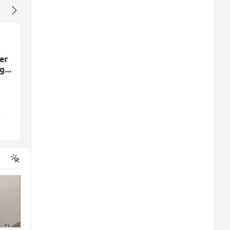
er
Home Office
Konobarica (ž)
ng
Kundenberater
(m/w/d) für Vattenfall
TELUS Digital
Bosnian House Restaurant
Sarajevo
Inostranstvo