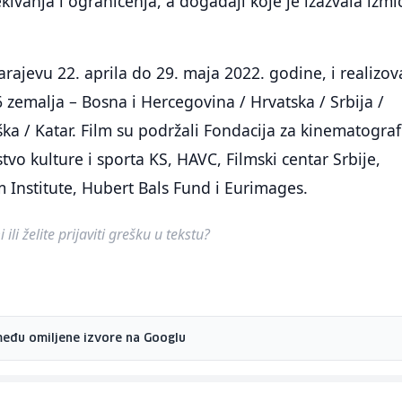
ekivanja i ograničenja, a događaji koje je izazvala izmi
arajevu 22. aprila do 29. maja 2022. godine, i realizov
 zemalja – Bosna i Hercegovina / Hrvatska / Srbija /
ka / Katar. Film su podržali Fondacija za kinematograf
tvo kulture i sporta KS, HAVC, Filmski centar Srbije,
 Institute, Hubert Bals Fund i Eurimages.
ili želite prijaviti grešku u tekstu?
među omiljene izvore na Googlu