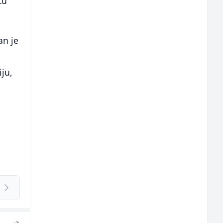
ču
an je
iju,