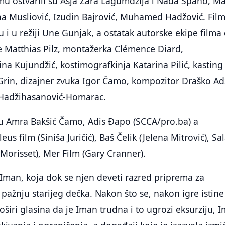
mu ostvarili su Asja Zara Lagumdžija i Nađa Spaho, M
a Musliović, Izudin Bajrović, Muhamed Hadžović. Film
 i u režiji Une Gunjak, a ostatak autorske ekipe filma 
je Matthias Pilz, montažerka Clémence Diard,
na Kujundžić, kostimografkinja Katarina Pilić, kasting
Grin, dizajner zvuka Igor Čamo, kompozitor Draško Adž
 Hadžihasanović-Homarac.
su Amra Bakšić Čamo, Adis Đapo (SCCA/pro.ba) a
us film (Siniša Juričić), Baš Čelik (Jelena Mitrović), Sa
 Morisset), Mer Film (Gary Cranner).
 Iman, koja dok se njen deveti razred priprema za
i pažnju starijeg dečka. Nakon što se, nakon igre istine
roširi glasina da je Iman trudna i to ugrozi eksurziju, 