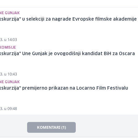
UNE GUNJAK
kskurzija" u selekciji za nagrade Evropske filmske akademije
3. u 14:03
KOMISIJE
kskurzija" Une Gunjak je ovogodišnji kandidat BiH za Oscara
3. u 10:43
UNE GUNJAK
kskurzija" premijerno prikazan na Locarno Film Festivalu
3. u 09:48
KOMENTARI (1)