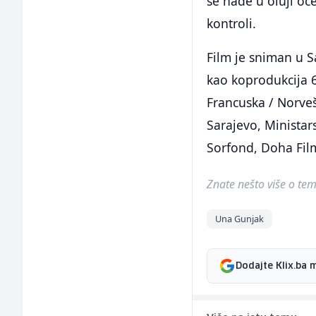
se nađe u oluji oč
kontroli.
Film je sniman u S
kao koprodukcija 6
Francuska / Norveš
Sarajevo, Ministars
Sorfond, Doha Film
Znate nešto više o temi 
Una Gunjak
Dodajte Klix.ba 