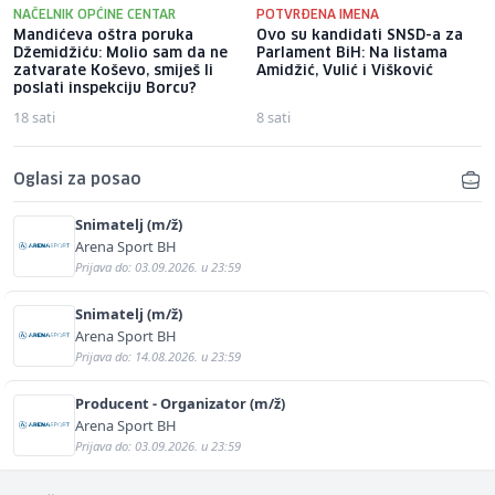
NAČELNIK OPĆINE CENTAR
POTVRĐENA IMENA
Mandićeva oštra poruka
Ovo su kandidati SNSD-a za
Džemidžiću: Molio sam da ne
Parlament BiH: Na listama
zatvarate Koševo, smiješ li
Amidžić, Vulić i Višković
poslati inspekciju Borcu?
18 sati
8 sati
Oglasi za posao
Snimatelj (m/ž)
Arena Sport BH
Prijava do: 03.09.2026. u 23:59
Snimatelj (m/ž)
Arena Sport BH
Prijava do: 14.08.2026. u 23:59
Producent - Organizator (m/ž)
Arena Sport BH
Prijava do: 03.09.2026. u 23:59