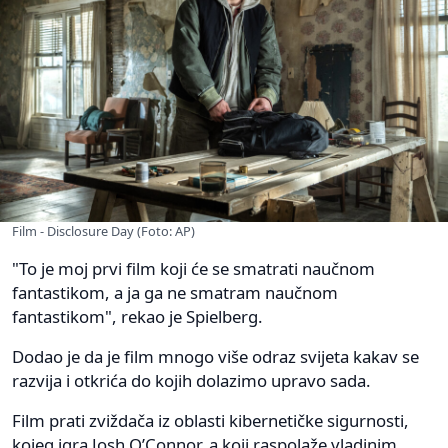
Film - Disclosure Day (Foto: AP)
"To je moj prvi film koji će se smatrati naučnom
fantastikom, a ja ga ne smatram naučnom
fantastikom", rekao je Spielberg.
Dodao je da je film mnogo više odraz svijeta kakav se
razvija i otkrića do kojih dolazimo upravo sada.
Film prati zviždača iz oblasti kibernetičke sigurnosti,
kojeg igra Josh O’Connor, a koji raspolaže vladinim