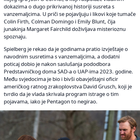
dokazima o dugo prikrivanoj historiji susreta s
vanzemaljcima. U priči se pojavljuju i likovi koje tumače
Colin Firth, Colman Domingo i Emily Blunt, čija
junakinja Margaret Fairchild doživljava misterioznu
spoznaju.
Spielberg je rekao da je godinama pratio izvještaje o
navodnim susretima s vanzemaljcima, a dodatni
poticaj dobio je nakon saslušanja pododbora
Predstavničkog doma SAD-a o UAP-ima 2023. godine.
Među svjedocima je bio i bivši obavještajni oficir
američkog ratnog zrakoplovstva David Grusch, koji je
tvrdio da je vlada skrivala program istrage o tim
pojavama, iako je Pentagon to negirao.