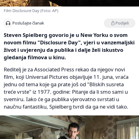
Film Disclosure Day (Foto: AP)
Podijeli
Poslušajte članak
Steven Spielberg govorio je u New Yorku o svom
novom filmu "Disclosure Day", vjeri u vanzemaljski
život i uvjerenju da publika i dalje želi iskustvo
gledanja filmova u kinu.
Reditelj je za Associated Press rekao da njegov novi
film, koji Universal Pictures objavljuje 11. juna, vraća
jednu od tema koje ga prate još od "Bliskih susreta
treće vrste" iz 1977. godine: Pitanje da li smo sami u
svemiru. Iako će ga publika vjerovatno svrstati u
naučnu fantastiku, Spielberg tvrdi da ga ne vidi tako.