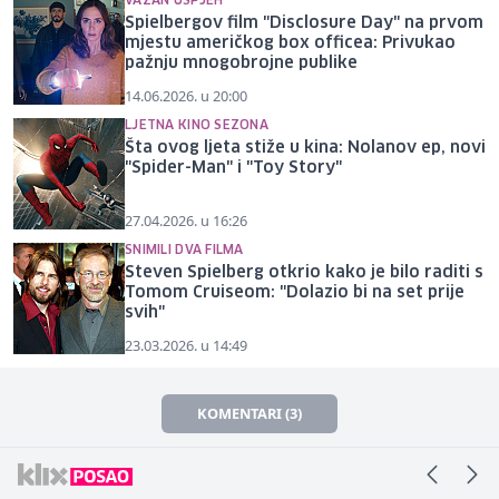
VAŽAN USPJEH
Spielbergov film "Disclosure Day" na prvom
mjestu američkog box officea: Privukao
pažnju mnogobrojne publike
14.06.2026. u 20:00
LJETNA KINO SEZONA
Šta ovog ljeta stiže u kina: Nolanov ep, novi
"Spider-Man" i "Toy Story"
27.04.2026. u 16:26
SNIMILI DVA FILMA
Steven Spielberg otkrio kako je bilo raditi s
Tomom Cruiseom: "Dolazio bi na set prije
svih"
23.03.2026. u 14:49
KOMENTARI (3)