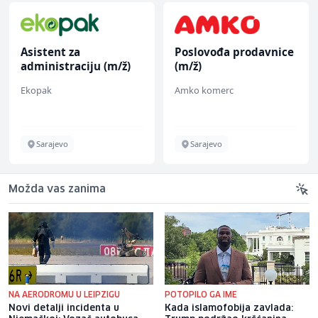
Asistent za
Poslovođa prodavnice
administraciju (m/ž)
(m/ž)
Ekopak
Amko komerc
Sarajevo
Sarajevo
Možda vas zanima
NA AERODROMU U LEIPZIGU
POTOPILO GA IME
Novi detalji incidenta u
Kada islamofobija zavlada: