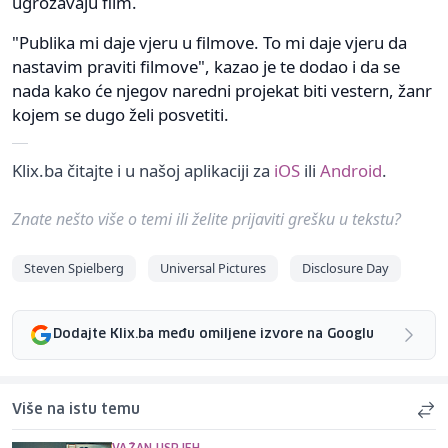
ugrožavaju film.
"Publika mi daje vjeru u filmove. To mi daje vjeru da
nastavim praviti filmove", kazao je te dodao i da se
nada kako će njegov naredni projekat biti vestern, žanr
kojem se dugo želi posvetiti.
Klix.ba čitajte i u našoj aplikaciji za
iOS
ili
Android
.
Znate nešto više o temi ili želite prijaviti grešku u tekstu?
Steven Spielberg
Universal Pictures
Disclosure Day
Dodajte Klix.ba među omiljene izvore na Googlu
Više na istu temu