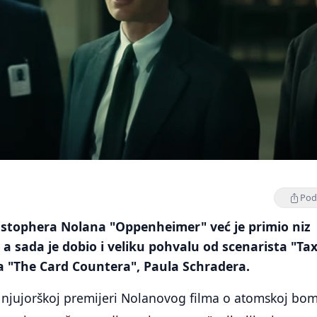
Podi
ristophera Nolana "Oppenheimer" već je primio niz
 a sada je dobio i veliku pohvalu od scenarista "Tax
lja "The Card Countera", Paula Schradera.
 njujorškoj premijeri Nolanovog filma o atomskoj bom