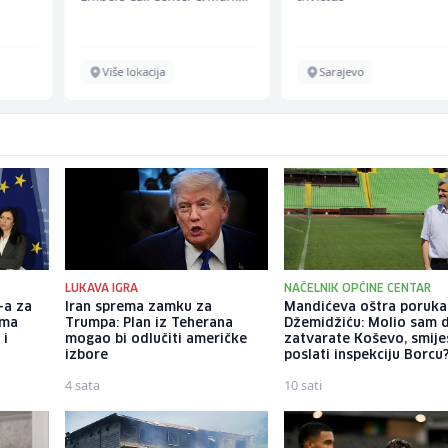
Više lokacija
Sarajevo
LUKAVA IGRA
NAČELNIK OPĆINE CENTAR
-a za
Iran sprema zamku za
Mandićeva oštra poruka
ama
Trumpa: Plan iz Teherana
Džemidžiću: Molio sam 
 i
mogao bi odlučiti američke
zatvarate Koševo, smiješ
izbore
poslati inspekciju Borcu
4 sata
10 sati