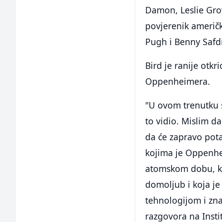
Damon, Leslie Grov
povjerenik američk
Pugh i Benny Safd
Bird je ranije otk
Oppenheimera.
"U ovom trenutku 
to vidio. Mislim d
da će zapravo pota
kojima je Oppenhei
atomskom dobu, kak
domoljub i koja j
tehnologijom i zn
razgovora na Insti