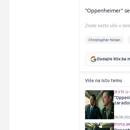
"Oppenheimer" se u
Znate nešto više o temi 
Christopher Nolan
Dodajte Klix.ba 
Više na istu temu
JESTE LI
"Oppen
zarado
08.08.202
POPULAR