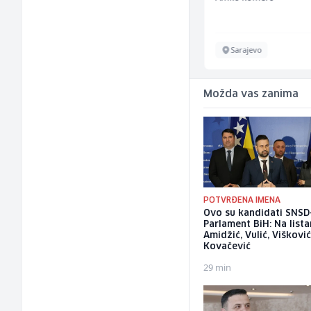
Sarajevo
Sarajevo
Možda vas zanima
POTVRĐENA IMENA
Ovo su kandidati SNSD
Parlament BiH: Na list
Amidžić, Vulić, Višković
Kovačević
29 min