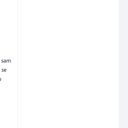
e
o sam
 se
o