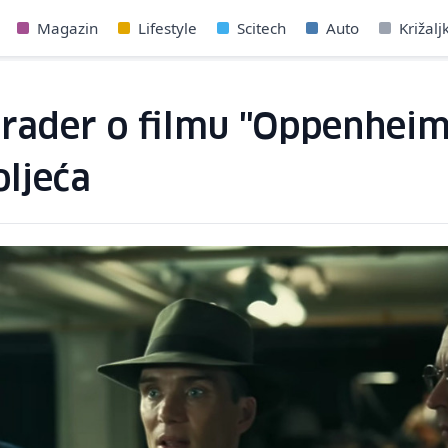
Magazin
Lifestyle
Scitech
Auto
Križalj
hrader o filmu "Oppenheimer
oljeća