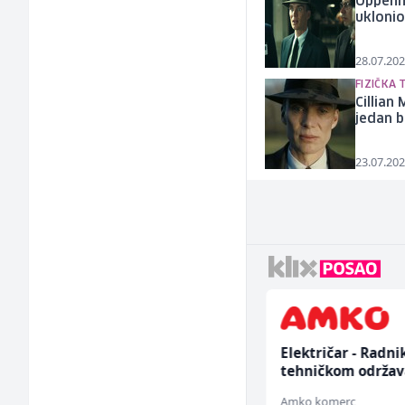
Oppenhe
ukloni
28.07.202
FIZIČKA
Cillian
jedan 
23.07.202
Konobar (m/ž)
Električar - Radni
tehničkom održav
(m/ž)
Mesna Industrija Gora
Amko komerc