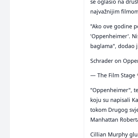
se oglasio na dru
najvažnijim filmom
"Ako ove godine po
'Oppenheimer'. Nis
baglama", dodao j
Schrader on Oppe
— The Film Stage
"Oppenheimer", te
koju su napisali K
tokom Drugog svjets
Manhattan Robert
Cillian Murphy glu