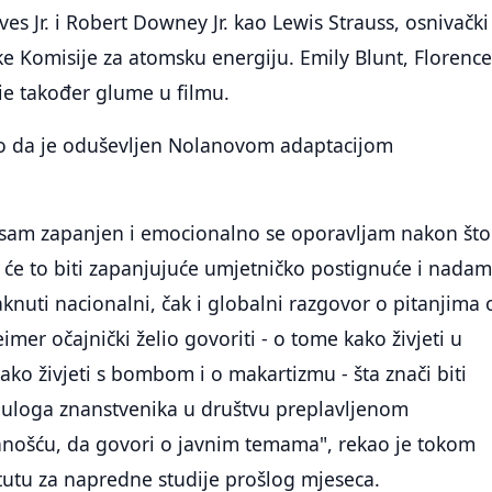
es Jr. i Robert Downey Jr. kao Lewis Strauss, osnivački
e Komisije za atomsku energiju. Emily Blunt, Florenc
ie također glume u filmu.
rio da je oduševljen Nolanovom adaptacijom
sam zapanjen i emocionalno se oporavljam nakon št
a će to biti zapanjujuće umjetničko postignuće i nadam
knuti nacionalni, čak i globalni razgovor o pitanjima 
mer očajnički želio govoriti - o tome kako živjeti u
o živjeti s bombom i o makartizmu - šta znači biti
e uloga znanstvenika u društvu preplavljenom
anošću, da govori o javnim temama", rekao je tokom
tutu za napredne studije prošlog mjeseca.