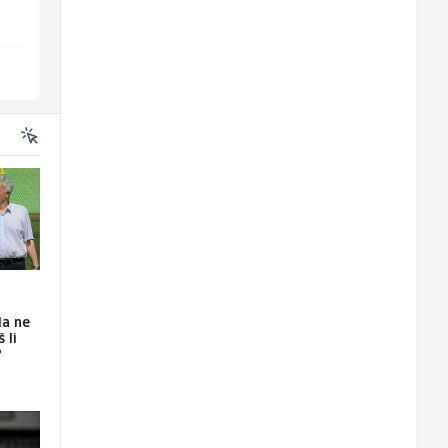
Sarajevo
Velika Kladuša
da ne
 li
?