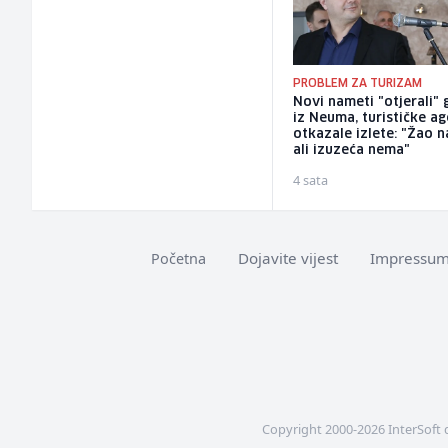
PROBLEM ZA TURIZAM
Novi nameti "otjerali" 
iz Neuma, turističke ag
otkazale izlete: "Žao n
ali izuzeća nema"
4 sata
Dojavite vijest
Impressu
Početna
Copyright 2000-2026 InterSoft 