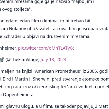
štvenim mrežama gdje ga je nazvao "najboljim i
 ovog stoljeća".
gledate jedan film u kinima, to bi trebao biti
am Nolanov obožavatelj, ali ovaj film je iščupao vrata
e Schrader u objavi na društvenim mrežama.
nheimer.
pic.twitter.com/oMnTLATy6c
 📽 (@TheFilmStage)
July 18, 2023
meljen na knjizi "American Prometheus" iz 2005. god
ai Bird i Martin J. Sherwin, prati stvaranje atomske bo
kog rata kroz oči teorijskog fizičara i voditelja proje
a Oppenheimera.
mi glavnu ulogu, a u filmu se također pojavljuju Matt