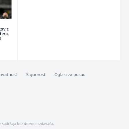
gović
tera,
s
rivatnost
Sigurnost
Oglasi za posao
 sadržaja bez dozvole izdavača.