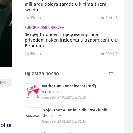
milijardu dolara zarade u kinima širom
svijeta
1h 37min
1
46
SUKOB S OSIGURANJEM
Sergej Trifunović i njegova supruga
privedeni nakon incidenta u tržnom centru u
Beogradu
2h 59min
20
7
Oglasi za posao
jeli
Marketing koordinator (m/ž)
NightOut
Prijava do: 31.08.2026. u 23:59
i
Projektant aluminijskih - staklenih
fasada (m/ž)
Global One
Prijava do: 20.08.2026. u 23:59
bi te