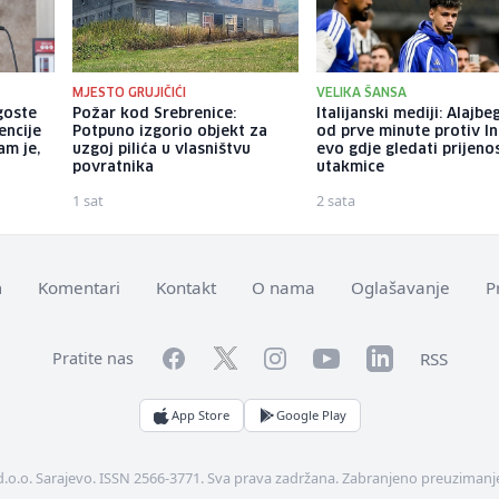
MJESTO GRUJIČIĆI
VELIKA ŠANSA
goste
Požar kod Srebrenice:
Italijanski mediji: Alajbe
encije
Potpuno izgorio objekt za
od prve minute protiv In
am je,
uzgoj pilića u vlasništvu
evo gdje gledati prijeno
povratnika
utakmice
1 sat
2 sata
m
Komentari
Kontakt
O nama
Oglašavanje
P
Facebook
YouTube
LinkedIn
Twitter
Instagram
RSS
Pratite nas
App Store
Google Play
d.o.o. Sarajevo. ISSN 2566-3771. Sva prava zadržana. Zabranjeno preuzimanje