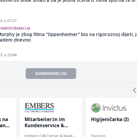
imerov unuk smatra da je jedna scena iz filma sporna te bi 
o
3. u 07:21
 TRANSFORMACIJA
 Murphy je zbog filma "Oppenheimer" bio na rigoroznoj dijeti, 
badem dnevno
3. u 23:46
KOMENTARI (15)
k na
Mitarbeiter:in im
Higijeničarka (ž)
anju
Kundenservice &
Support (m/w/d)
Embers Call Center & Marketing
Invictus