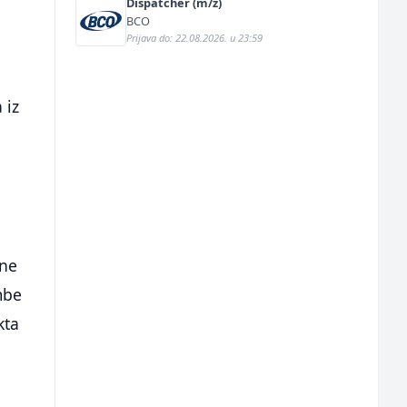
Dispatcher (m/ž)
BCO
Prijava do: 22.08.2026. u 23:59
 iz
ine
mbe
kta