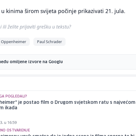
 kinima širom svijeta počinje prikazivati 21. jula.
ili želite prijaviti grešku u tekstu?
Oppenheimer
Paul Schrader
među omiljene izvore na Googlu
 GA POGLEDALI?
heimer" je postao film o Drugom svjetskom ratu s najvećom
m ikada
3. u 16:59
NO OSTVARENJE