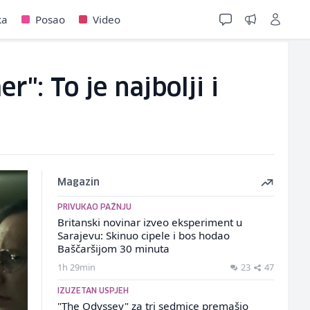
ka
Posao
Video
": To je najbolji i
Magazin
PRIVUKAO PAŽNJU
Britanski novinar izveo eksperiment u
Sarajevu: Skinuo cipele i bos hodao
Baščaršijom 30 minuta
1h 29min
23
47
IZUZETAN USPJEH
"The Odyssey" za tri sedmice premašio