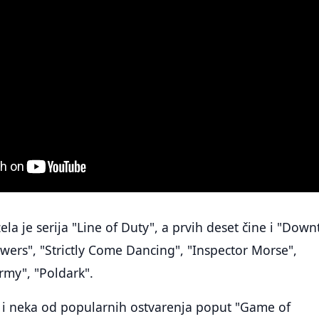
la je serija "Line of Duty", a prvih deset čine i "Dow
wers", "Strictly Come Dancing", "Inspector Morse",
Army", "Poldark".
la i neka od popularnih ostvarenja poput "Game of