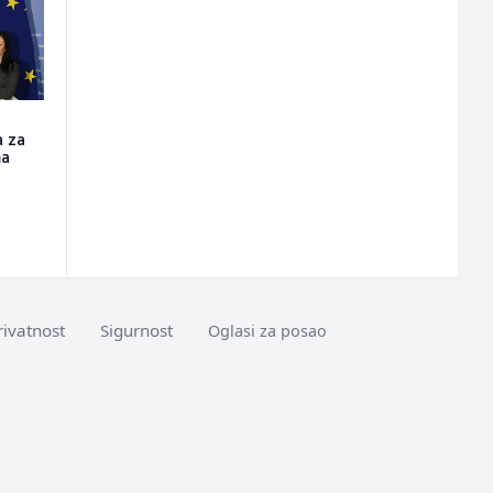
a za
ma
rivatnost
Sigurnost
Oglasi za posao