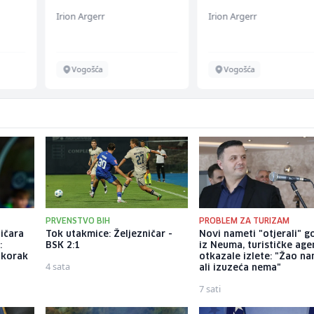
Irion Argerr
Irion Argerr
Vogošća
Vogošća
PRVENSTVO BIH
PROBLEM ZA TURIZAM
ničara
Tok utakmice: Željezničar -
Novi nameti "otjerali" g
:
BSK 2:1
iz Neuma, turističke age
 korak
otkazale izlete: "Žao na
4 sata
ali izuzeća nema"
7 sati