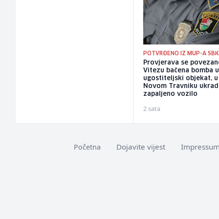
POTVRĐENO IZ MUP-A SB
Provjerava se povezan
Vitezu bačena bomba 
ugostiteljski objekat, u
Novom Travniku ukrad
zapaljeno vozilo
2 sata
Dojavite vijest
Impressu
Početna