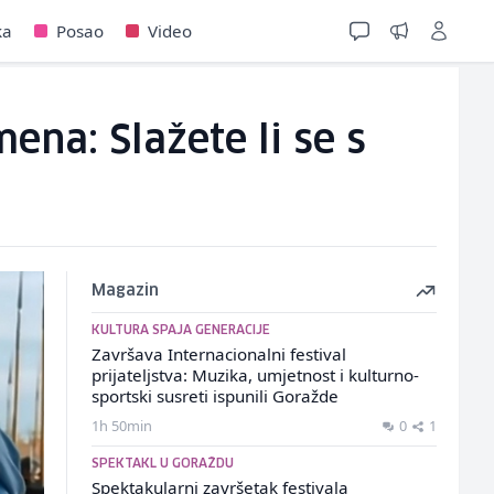
ka
Posao
Video
ena: Slažete li se s
Magazin
KULTURA SPAJA GENERACIJE
Završava Internacionalni festival
prijateljstva: Muzika, umjetnost i kulturno-
sportski susreti ispunili Goražde
1h 50min
0
1
SPEKTAKL U GORAŽDU
Spektakularni završetak festivala