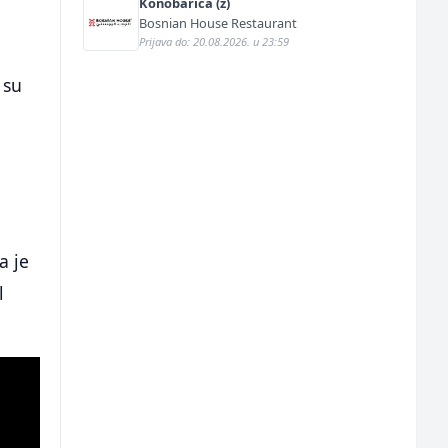
Konobarica (ž)
Bosnian House Restaurant
Prijava do: 20.08.2026. u 23:59
 su
a je
l