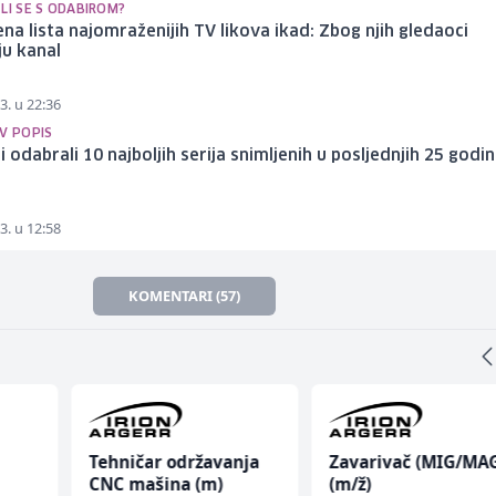
LI SE S ODABIROM?
ena lista najomraženijih TV likova ikad: Zbog njih gledaoci
ju kanal
3. u 22:36
V POPIS
ri odabrali 10 najboljih serija snimljenih u posljednjih 25 godi
3. u 12:58
KOMENTARI (57)
Tehničar održavanja
Zavarivač (MIG/MA
CNC mašina (m)
(m/ž)