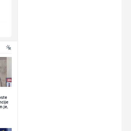
Mountain
Amko komerc
Sarajevo
Sarajevo
oste
ncije
m je,