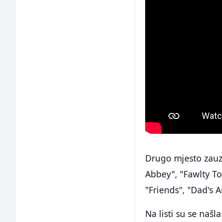
Drugo mjesto zauze
Abbey", "Fawlty To
"Friends", "Dad's 
Na listi su se naš