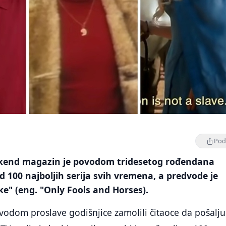
Podi
kend magazin je povodom tridesetog rođendana
od 100 najboljih serija svih vremena, a predvode je
e" (eng. "Only Fools and Horses).
vodom proslave godišnjice zamolili čitaoce da pošalju 