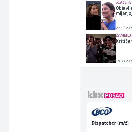
SLAŽETE 
Objavlj
mijenja
27.11.202
ZANIMLJI
Kritiča
15.09.202
Accounting Associate
Dispatcher (m/ž)
(m/f)