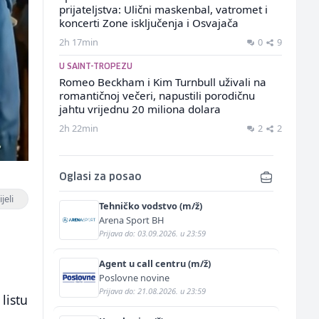
prijateljstva: Ulični maskenbal, vatromet i
koncerti Zone isključenja i Osvajača
2h 17min
0
9
U SAINT-TROPEZU
Romeo Beckham i Kim Turnbull uživali na
romantičnoj večeri, napustili porodičnu
jahtu vrijednu 20 miliona dolara
2h 22min
2
2
Oglasi za posao
jeli
Tehničko vodstvo (m/ž)
Arena Sport BH
Prijava do: 03.09.2026. u 23:59
Agent u call centru (m/ž)
Poslovne novine
Prijava do: 21.08.2026. u 23:59
listu