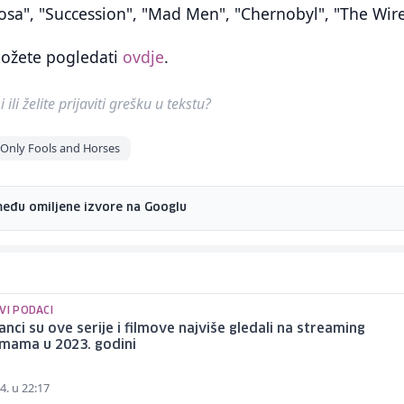
sa", "Succession", "Mad Men", "Chernobyl", "The Wire
možete pogledati
ovdje
.
ili želite prijaviti grešku u tekstu?
Only Fools and Horses
među omiljene izvore na Googlu
VI PODACI
nci su ove serije i filmove najviše gledali na streaming
rmama u 2023. godini
4. u 22:17