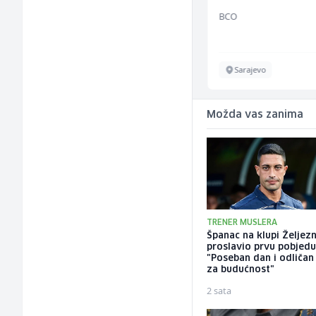
Jitasa
BCO
Više lokacija
Sarajevo
Možda vas zanima
TRENER MUSLERA
Španac na klupi Željez
proslavio prvu pobjedu
"Poseban dan i odličan
za budućnost"
2 sata