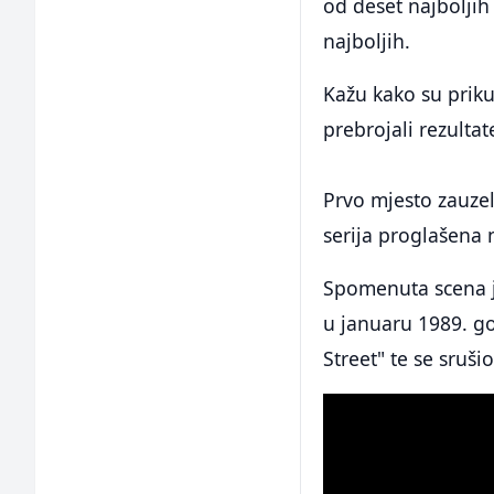
od deset najboljih 
najboljih.
Kažu kako su prikup
prebrojali rezultate
Prvo mjesto zauzel
serija proglašena n
Spomenuta scena je
u januaru 1989. go
Street" te se sruši