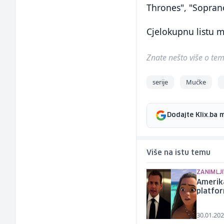
Thrones", "Soprano
Cjelokupnu listu 
Znate nešto više o temi 
serije
Mućke
Dodajte Klix.ba 
Više na istu temu
ZANIMLJI
Amerika
platfo
30.01.202