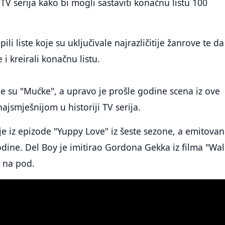
TV serija kako bi mogli sastaviti konačnu listu 100
ili liste koje su uključivale najrazličitije žanrove te da
 i kreirali konačnu listu.
e su "Mućke", a upravo je prošle godine scena iz ove
ajsmješnijom u historiji TV serija.
 iz epizode "Yuppy Love" iz šeste sezone, a emitovan
dine. Del Boy je imitirao Gordona Gekka iz filma "Wal
o na pod.