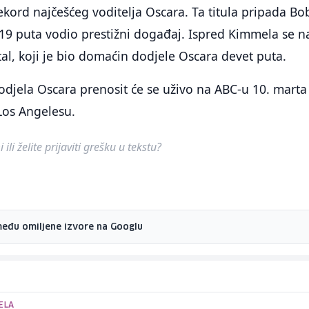
rekord najčešćeg voditelja Oscara. Ta titula pripada Bo
 19 puta vodio prestižni događaj. Ispred Kimmela se na
tal, koji je bio domaćin dodjele Oscara devet puta.
djela Oscara prenosit će se uživo na ABC-u 10. marta 
Los Angelesu.
ili želite prijaviti grešku u tekstu?
među omiljene izvore na Googlu
ELA