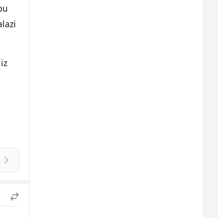
bu
lazi
iz