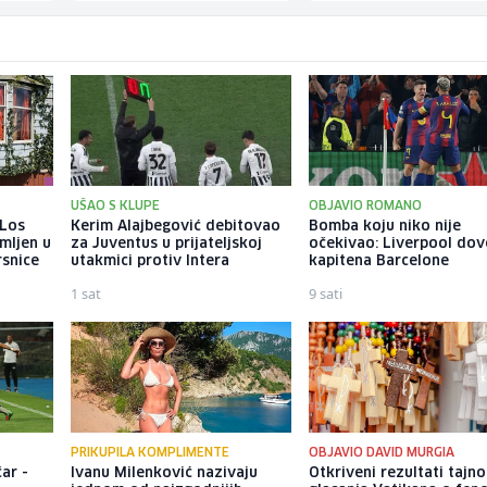
UŠAO S KLUPE
OBJAVIO ROMANO
 Los
Kerim Alajbegović debitovao
Bomba koju niko nije
mljen u
za Juventus u prijateljskoj
očekivao: Liverpool do
rsnice
utakmici protiv Intera
kapitena Barcelone
1 sat
9 sati
PRIKUPILA KOMPLIMENTE
OBJAVIO DAVID MURGIA
ar -
Ivanu Milenković nazivaju
Otkriveni rezultati tajn