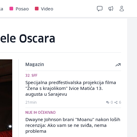
ka
Posao
Video
jele Oscara
Magazin
32. SFF
Specijalna predfestivalska projekcija filma
"Žena s krajolikom" Ivice Matića 13.
augusta u Sarajevu
21min
0
6
NIJE IH OČEKIVAO
Dwayne Johnson brani "Moanu" nakon loših
recenzija: Ako vam se ne sviđa, nema
problema