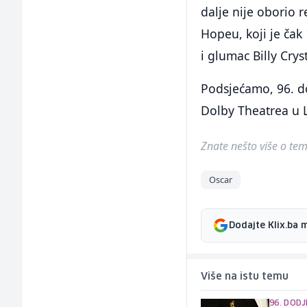
dalje nije oborio 
Hopeu, koji je čak
i glumac Billy Crys
Podsjećamo, 96. do
Dolby Theatrea u 
Znate nešto više o temi 
Oscar
Dodajte Klix.ba 
Više na istu temu
96. DODJ