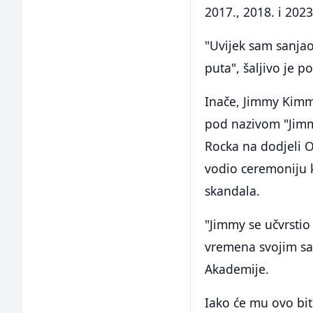
2017., 2018. i 202
"Uvijek sam sanja
puta", šaljivo je p
Inače, Jimmy Kimm
pod nazivom "Jimmy
Rocka na dodjeli 
vodio ceremoniju k
skandala.
"Jimmy se učvrstio
vremena svojim sav
Akademije.
Iako će mu ovo bit