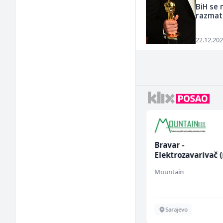
BiH se 
razmat
22.12.202
Konobarica (ž)
Bravar -
Elektrozavarivač 
Bosnian House Restaurant
Mountain
Inostranstvo
Sarajevo