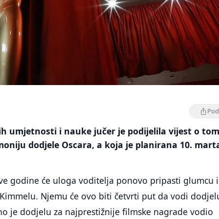
Podi
h umjetnosti i nauke jučer je podijelila vijest o to
emoniju dodjele Oscara, a koja je planirana 10. mart
ove godine će uloga voditelja ponovo pripasti glumcu i
immelu. Njemu će ovo biti četvrti put da vodi dodjel
o je dodjelu za najprestižnije filmske nagrade vodio