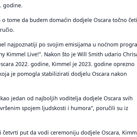
3. godine.
o o tome da budem domaćin dodjele Oscara točno četi
oručio.
el najpoznatiji po svojim emisijama u noćnom prog
 Kimmel Live!". Nakon što je Will Smith udario Chris
Oscara 2022. godine, Kimmel je 2023. godine oprezno
oja je pomogla stabilizirati dodjelu Oscara nakon
 kao jedan od najboljih voditelja dodjele Oscara svih
ršenim spojem ljudskosti i humora", poručili su iz
i četvrti put da vodi ceremoniju dodjele Oscara, Kimme