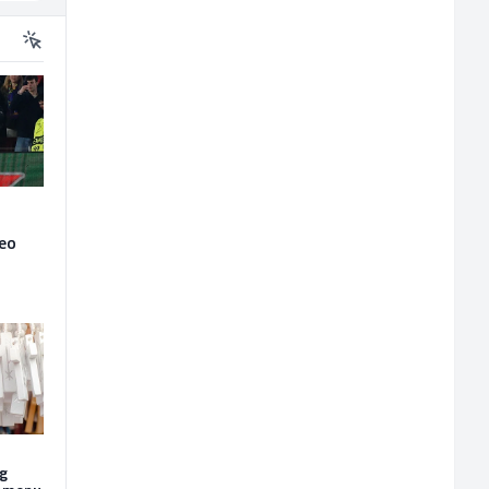
veo
og