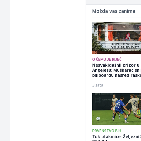
Možda vas zanima
O ČEMU JE RIJEČ
Nesvakidašnji prizor u
Angelesu: Muškarac sni
billboardu nasred rask
3 sata
PRVENSTVO BIH
Tok utakmice: Željeznič