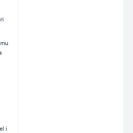
ri
ramu
a
l i