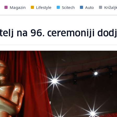
Magazin
Lifestyle
Scitech
Auto
Križalj
telj na 96. ceremoniji dod