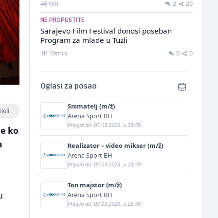
46min
2
29
NE PROPUSTITE
Sarajevo Film Festival donosi poseban
Program za mlade u Tuzli
1h 19min
0
0
Oglasi za posao
Snimatelj (m/ž)
jeli
Arena Sport BH
Prijava do: 03.09.2026. u 23:59
me ko
a
Realizator – video mikser (m/ž)
Arena Sport BH
Prijava do: 03.09.2026. u 23:59
Ton majstor (m/ž)
u
Arena Sport BH
Prijava do: 03.09.2026. u 23:59