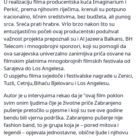
U realizaciju filma producentska kuća Imaginarium i
Perkić, prema njihovim riječima, krenuli su potpuno
iracionalno, ličnim sredstvima, bez budžeta, ali punog
srca. Sreća prati hrabre. Vrlo brzo nakon što su
entuzijastično počeli ovaj producentski poduhvat
važnost projekta prepoznali su i Al Jazeera Balkans, BH
Telecom i mnogobrojni sponzori, koji su pomogli da
ova sarajevska univerzalno zanimljiva priča osvane na
filmskim platnima mnogobrojnih filmskih festivala od
Sarajeva do Los Angelesa.
O uspjehu filma svjedoče i festivalske nagrade u Zenici,
Tuzli, Cetnju,Bihaću Bjelovaru i Los Angelesu.
Autor je u intervjuima rekao da je "ovaj film poklon
svim onim ljudima čije je životne priče Zabranjeno
pušenje pretočilo u pjesme i koji su sve ove godine
bendu bili vjerna podrška. Zabranjeno pušenje nije
fashion band, to je grupa koja je – pored mitova i
legendi – opjevala jednostavne, obične ljude i njihovu