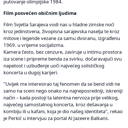
putovanje olimpijske 1984.
Film posvećen običnim ljudima
Film Svjetla Sarajeva vodi nas u hladne zimske noći
kroz jedinstvena, živopisna sarajevska naselja te kroz
mitove i legende vezane za samu dvoranu, izgrađenu
1969. u vrijeme socijalizma.
Kamera često, bez cenzure, zaviruje u intimu prostora
iza scene i pripreme benda za svirku, dočaravajući svu
napetost i uzbuđenje uoči najvećeg solističkog
koncerta u dugoj karijeri.
"Uvijek me interesirao taj fenomen da se bend vidi ne
samo na sceni nego onako na najneposredniji, iskreniji
način – kada postoji ta latentna nervoza prije velikog,
najvećeg samostalnog koncerta, kroz dešavanja u
kombiju ili u kafani, koja je dio našeg identiteta", rekao
je Perkić u intervjuu za portal Al Jazeere Balkans.