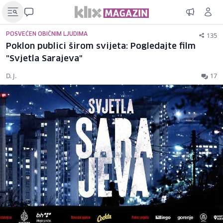
135
POSVEĆEN OBIČNIM LJUDIMA
Poklon publici širom svijeta: Pogledajte film
"Svjetla Sarajeva"
D. J.
17