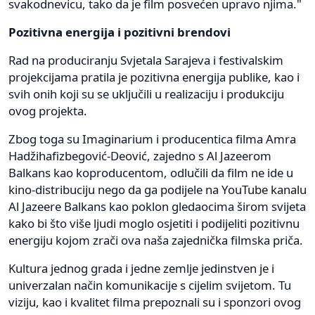
svakodnevicu, tako da je film posvećen upravo njima."
Pozitivna energija i pozitivni brendovi
Rad na produciranju Svjetala Sarajeva i festivalskim
projekcijama pratila je pozitivna energija publike, kao i
svih onih koji su se uključili u realizaciju i produkciju
ovog projekta.
Zbog toga su Imaginarium i producentica filma Amra
Hadžihafizbegović-Deović, zajedno s Al Jazeerom
Balkans kao koproducentom, odlučili da film ne ide u
kino-distribuciju nego da ga podijele na YouTube kanalu
Al Jazeere Balkans kao poklon gledaocima širom svijeta
kako bi što više ljudi moglo osjetiti i podijeliti pozitivnu
energiju kojom zrači ova naša zajednička filmska priča.
Kultura jednog grada i jedne zemlje jedinstven je i
univerzalan način komunikacije s cijelim svijetom. Tu
viziju, kao i kvalitet filma prepoznali su i sponzori ovog