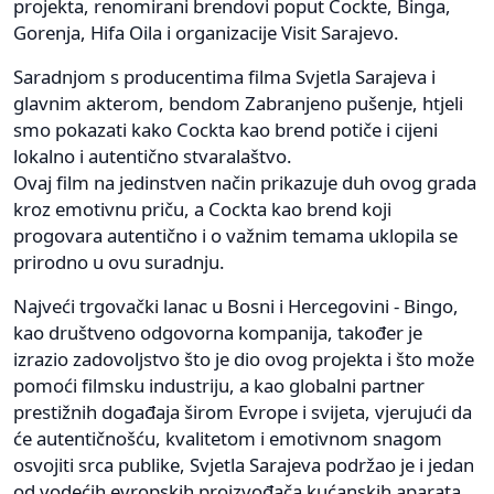
projekta, renomirani brendovi poput Cockte, Binga,
Gorenja, Hifa Oila i organizacije Visit Sarajevo.
Saradnjom s producentima filma Svjetla Sarajeva i
glavnim akterom, bendom Zabranjeno pušenje, htjeli
smo pokazati kako Cockta kao brend potiče i cijeni
lokalno i autentično stvaralaštvo.
Ovaj film na jedinstven način prikazuje duh ovog grada
kroz emotivnu priču, a Cockta kao brend koji
progovara autentično i o važnim temama uklopila se
prirodno u ovu suradnju.
Najveći trgovački lanac u Bosni i Hercegovini - Bingo,
kao društveno odgovorna kompanija, također je
izrazio zadovoljstvo što je dio ovog projekta i što može
pomoći filmsku industriju, a kao globalni partner
prestižnih događaja širom Evrope i svijeta, vjerujući da
će autentičnošću, kvalitetom i emotivnom snagom
osvojiti srca publike, Svjetla Sarajeva podržao je i jedan
od vodećih evropskih proizvođača kućanskih aparata,