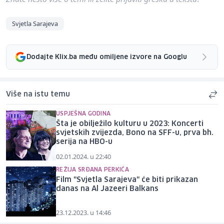
Svjetla Sarajeva
Dodajte Klix.ba među omiljene izvore na Googlu
Više na istu temu
USPJEŠNA GODINA
Šta je obilježilo kulturu u 2023: Koncerti
svjetskih zvijezda, Bono na SFF-u, prva bh.
serija na HBO-u
02.01.2024. u 22:40
REŽIJA SRĐANA PERKIĆA
Film "Svjetla Sarajeva" će biti prikazan
danas na Al Jazeeri Balkans
23.12.2023. u 14:46