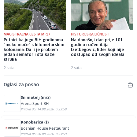
MAGISTRALNA CESTA M-17
HISTORIJSKA LIČNOST
Putnici ka jugu BiH godinama
Na današnji dan prije 101
"muku muče" s kilometarskim
godinu rođen Alija
kolonama: Da li je problem
Izetbegović, lider koji nije
jedan semafor i šta kaže
odstupao od svojih ideala
struka
2 sata
2 sata
Oglasi za posao
Snimatelj (m/ž)
Arena Sport BH
Prijava do: 14.08.2026. u 23:59
Konobarica (ž)
Bosnian House Restaurant
Prijava do: 20.08.2026. u 23:59