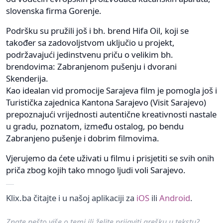
slovenska firma Gorenje.
Podršku su pružili još i bh. brend Hifa Oil, koji se
također sa zadovoljstvom uključio u projekt,
podržavajući jedinstvenu priču o velikim bh.
brendovima: Zabranjenom pušenju i dvorani
Skenderija.
Kao idealan vid promocije Sarajeva film je pomogla još i
Turistička zajednica Kantona Sarajevo (Visit Sarajevo)
prepoznajući vrijednosti autentične kreativnosti nastale
u gradu, poznatom, između ostalog, po bendu
Zabranjeno pušenje i dobrim filmovima.
Vjerujemo da ćete uživati u filmu i prisjetiti se svih onih
priča zbog kojih tako mnogo ljudi voli Sarajevo.
Klix.ba čitajte i u našoj aplikaciji za
iOS
ili
Android
.
Znate nešto više o temi ili želite prijaviti grešku u tekstu?