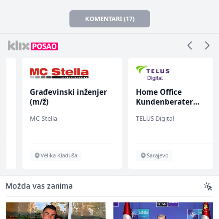
KOMENTARI (17)
Građevinski inženjer
Home Office
(m/ž)
Kundenberater
(m/w/d) für ein
MC-Stella
TELUS Digital
renommiertes
Schuhunternehmen
Velika Kladuša
Sarajevo
Možda vas zanima