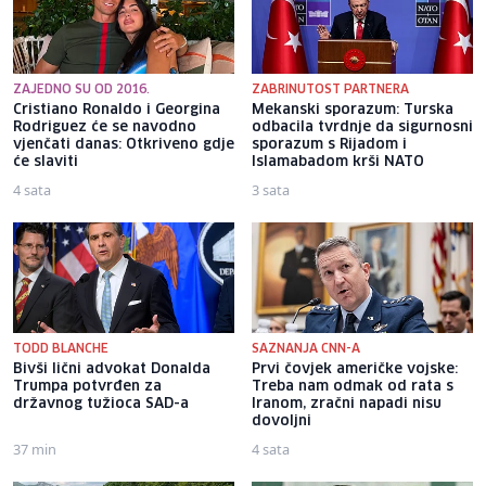
ZAJEDNO SU OD 2016.
ZABRINUTOST PARTNERA
Cristiano Ronaldo i Georgina
Mekanski sporazum: Turska
Rodriguez će se navodno
odbacila tvrdnje da sigurnosni
vjenčati danas: Otkriveno gdje
sporazum s Rijadom i
će slaviti
Islamabadom krši NATO
4 sata
3 sata
TODD BLANCHE
SAZNANJA CNN-A
Bivši lični advokat Donalda
Prvi čovjek američke vojske:
Trumpa potvrđen za
Treba nam odmak od rata s
državnog tužioca SAD-a
Iranom, zračni napadi nisu
dovoljni
37 min
4 sata