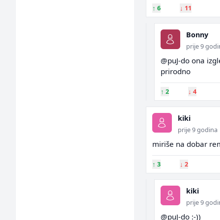
↑
6
↓
11
Bonny
prije 9 god
@puJ-do ona izgl
prirodno
↑
2
↓
4
kiki
prije 9 godina
miriše na dobar re
↑
3
↓
2
kiki
prije 9 god
@puJ-do :-))