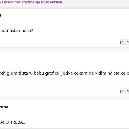
a i uslovima korištenja komentara
.
3
među usta i nosa?
Pr
ch glumiti staru babu groficu. jedva cekam da vidim na sta ce 
Pr
vana
AFO TREBA...