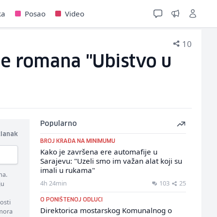
ka
Posao
Video
10
je romana "Ubistvo u
Popularno
članak
BROJ KRAĐA NA MINIMUMU
Kako je završena ere automafije u
Sarajevu: "Uzeli smo im važan alat koji su
imali u rukama"
ma.
4h 24min
103
25
ju
O PONIŠTENOJ ODLUCI
osti
Direktorica mostarskog Komunalnog o
 mora