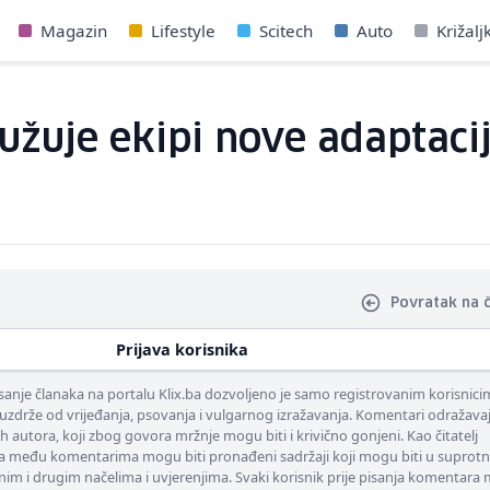
Magazin
Lifestyle
Scitech
Auto
Križalj
užuje ekipi nove adaptaci
Povratak na 
Prijava korisnika
nje članaka na portalu Klix.ba dozvoljeno je samo registrovanim korisnici
uzdrže od vrijeđanja, psovanja i vulgarnog izražavanja. Komentari odražava
ih autora, koji zbog govora mržnje mogu biti i krivično gonjeni. Kao čitatelj
 među komentarima mogu biti pronađeni sadržaji koji mogu biti u suprotn
nim i drugim načelima i uvjerenjima. Svaki korisnik prije pisanja komentara