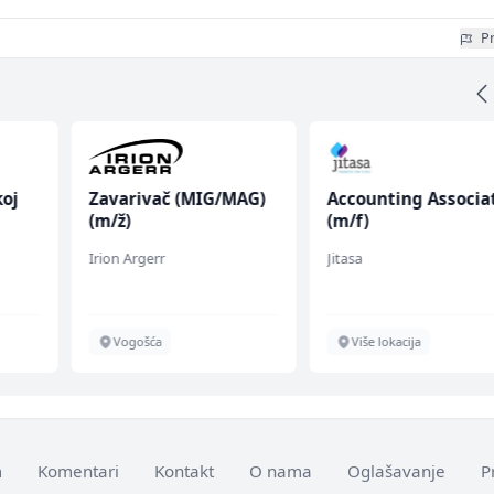
Pr
koj
Zavarivač (MIG/MAG)
Accounting Associa
(m/ž)
(m/f)
Irion Argerr
Jitasa
Vogošća
Više lokacija
m
Komentari
Kontakt
O nama
Oglašavanje
P