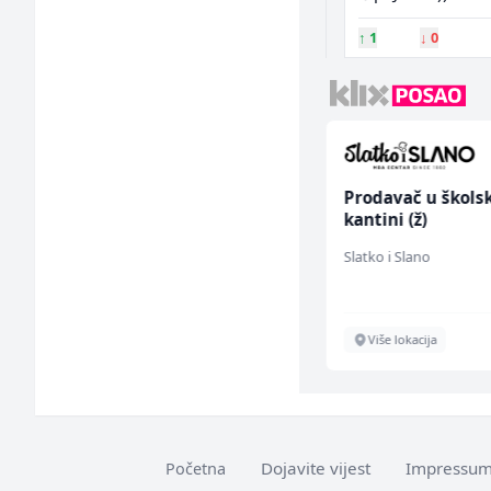
↑
1
↓
0
Limar (m)
Prodavač u škols
kantini (ž)
Mountain
Slatko i Slano
Sarajevo
Više lokacija
Dojavite vijest
Impressu
Početna