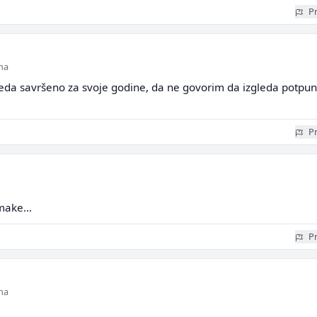
Pr
ina
eda savršeno za svoje godine, da ne govorim da izgleda potpu
Pr
make...
Pr
ina