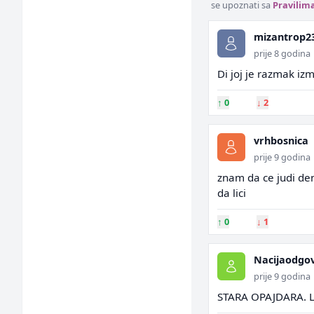
se upoznati sa
Pravilim
mizantrop2
prije 8 godina
Di joj je razmak iz
↑
0
↓
2
vrhbosnica
prije 9 godina
znam da ce judi den
da lici
↑
0
↓
1
Nacijaodgo
prije 9 godina
STARA OPAJDARA. L