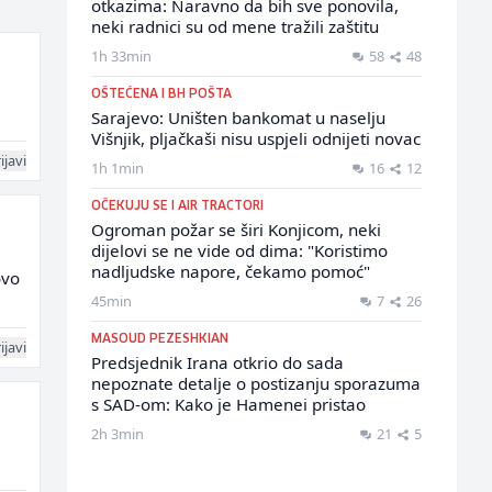
otkazima: Naravno da bih sve ponovila,
neki radnici su od mene tražili zaštitu
1h 33min
58
48
OŠTEĆENA I BH POŠTA
Sarajevo: Uništen bankomat u naselju
Višnjik, pljačkaši nisu uspjeli odnijeti novac
ijavi
1h 1min
16
12
OČEKUJU SE I AIR TRACTORI
Ogroman požar se širi Konjicom, neki
dijelovi se ne vide od dima: "Koristimo
nadljudske napore, čekamo pomoć"
ovo
45min
7
26
MASOUD PEZESHKIAN
ijavi
Predsjednik Irana otkrio do sada
nepoznate detalje o postizanju sporazuma
s SAD-om: Kako je Hamenei pristao
2h 3min
21
5