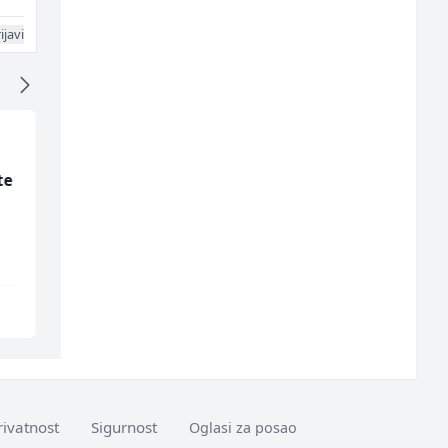
ijavi
te
Vozač - Dostavljač C ili
Komercijalni
B kategorije (m/ž)
službenik (m/ž)
Slatko i Slano
Euro-Asfalt
Sarajevo
Više lokacija
rivatnost
Sigurnost
Oglasi za posao