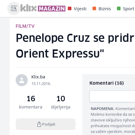
Vijesti
Biznis
Sport
FILM/TV
Penelope Cruz se pridr
Orient Expressu"
Klix.ba
15.11.2016.
Komentari (16)
16
10
komentara
dijeljenja
NAPOMENA:
Komentarisa
Molimo korisnike da se s
stavove isključivo njihov
Podijeli
prihvatate mogućnost da
sa vašim vjerskim, moral