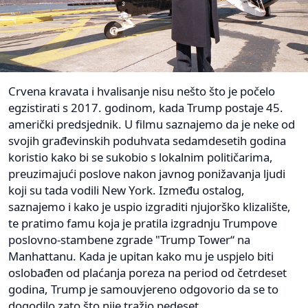
Crvena kravata i hvalisanje nisu nešto što je počelo
egzistirati s 2017. godinom, kada Trump postaje 45.
američki predsjednik. U filmu saznajemo da je neke od
svojih građevinskih poduhvata sedamdesetih godina
koristio kako bi se sukobio s lokalnim političarima,
preuzimajući poslove nakon javnog ponižavanja ljudi
koji su tada vodili New York. Između ostalog,
saznajemo i kako je uspio izgraditi njujorško klizalište,
te pratimo famu koja je pratila izgradnju Trumpove
poslovno-stambene zgrade "Trump Tower“ na
Manhattanu. Kada je upitan kako mu je uspjelo biti
oslobađen od plaćanja poreza na period od četrdeset
godina, Trump je samouvjereno odgovorio da se to
dogodilo zato što nije tražio pedeset.