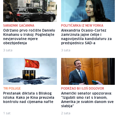
SARADNIK GAČANINA
POLITIČARKA IZ NEW YORKA
Održano prvo ročište Danielu
Alexandria Ocasio-Cortez
Kinahanu u Irskoj: Pogledajte
zamrznula jajne ćelije i
nevjerovatne mjere
nagovijestila kandidaturu za
obezbjeđenja
predsjednicu SAD-a
3 sata
3 sata
TRI POLUGE
PODRŽAO BI I LOŠ DOGOVOR
Prestanak diktata s Bliskog
Američki senator upozorava:
istoka: Kako je Kina preuzela
"Izgubili smo rat s Iranom,
kontrolu nad cijenama nafte
Amerika je svakim danom sve
slabija"
1 sat
2 sata