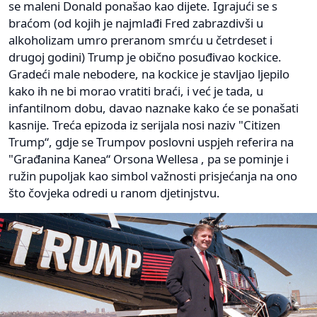
se maleni Donald ponašao kao dijete. Igrajući se s
braćom (od kojih je najmlađi Fred zabrazdivši u
alkoholizam umro preranom smrću u četrdeset i
drugoj godini) Trump je obično posuđivao kockice.
Gradeći male nebodere, na kockice je stavljao ljepilo
kako ih ne bi morao vratiti braći, i već je tada, u
infantilnom dobu, davao naznake kako će se ponašati
kasnije. Treća epizoda iz serijala nosi naziv "Citizen
Trump“, gdje se Trumpov poslovni uspjeh referira na
"Građanina Kanea“ Orsona Wellesa , pa se pominje i
ružin pupoljak kao simbol važnosti prisjećanja na ono
što čovjeka odredi u ranom djetinjstvu.