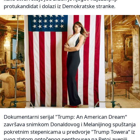
protukandidat i dolazi iz Demokratske stranke.
Dokumentarni serijal "Trump: An American Dream“
završava snimkom Donaldovog i Melanijinog spuštanja
pokretnim stepenicama u predvorje "Trump Towera“ iz
svog zlatom optočenog penthousea na Petoj aveniji,