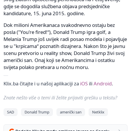
gdje se dogodila službena objava predsjedničke
kandidature, 15. juna 2015. godiine.
Dok milioni Amerikanaca svakodnevno ostaju bez
posla ("You're fired!“), Donald Trump igra golf, a
Melania Trump još uvijek radi posao modela i pojavljuje
se u "krpicama“ poznatih dizajnera. Nakon što je javnu
scenu pretvorio u reality show, Donald Trump živi svoj
američki san. Onaj koji se Amerikancima i ostatku
svijeta polako pretvara u noćnu moru.
Klix.ba čitajte i u našoj aplikaciji za
iOS
ili
Android
.
Znate nešto više o temi ili želite prijaviti grešku u tekstu?
SAD
Donald Trump
američki san
Netklix