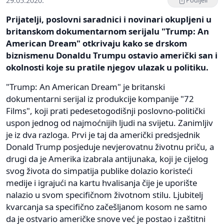
29.05.2020.
Podijeli
Prijatelji, poslovni saradnici i novinari okupljeni u
britanskom dokumentarnom serijalu "Trump: An
American Dream" otkrivaju kako se drskom
biznismenu Donaldu Trumpu ostavio američki san i
okolnosti koje su pratile njegov ulazak u politiku.
"Trump: An American Dream" je britanski
dokumentarni serijal iz produkcije kompanije "72
Films", koji prati pedesetogodišnji poslovno-politički
uspon jednog od najmoćnijih ljudi na svijetu. Zanimljiv
je iz dva razloga. Prvi je taj da američki predsjednik
Donald Trump posjeduje nevjerovatnu životnu priču, a
drugi da je Amerika izabrala antijunaka, koji je cijelog
svog života do simpatija publike dolazio koristeći
medije i igrajući na kartu hvalisanja čije je uporište
nalazio u svom specifičnom životnom stilu. Ljubitelj
kvarcanja sa specifično začešljanom kosom ne samo
da je ostvario američke snove već je postao i zaštitni