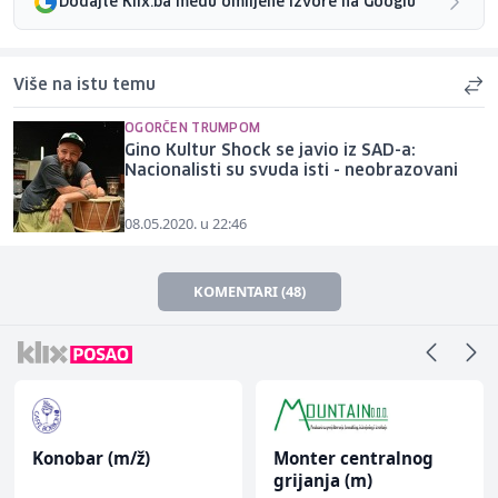
Dodajte Klix.ba među omiljene izvore na Googlu
Više na istu temu
OGORČEN TRUMPOM
Gino Kultur Shock se javio iz SAD-a:
Nacionalisti su svuda isti - neobrazovani
08.05.2020. u 22:46
KOMENTARI (48)
Monter centralnog
Prodavač u školskoj
grijanja (m)
kantini (ž)