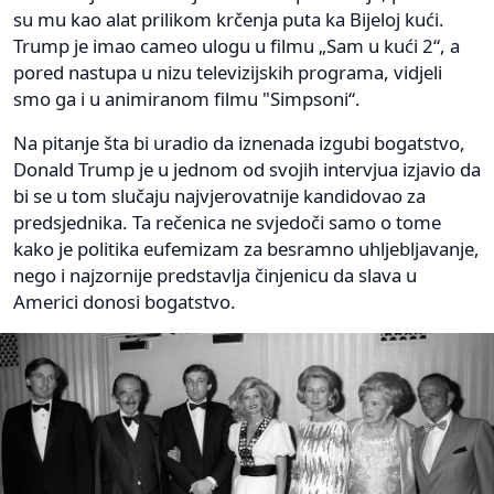
su mu kao alat prilikom krčenja puta ka Bijeloj kući.
Trump je imao cameo ulogu u filmu „Sam u kući 2“, a
pored nastupa u nizu televizijskih programa, vidjeli
smo ga i u animiranom filmu "Simpsoni“.
Na pitanje šta bi uradio da iznenada izgubi bogatstvo,
Donald Trump je u jednom od svojih intervjua izjavio da
bi se u tom slučaju najvjerovatnije kandidovao za
predsjednika. Ta rečenica ne svjedoči samo o tome
kako je politika eufemizam za besramno uhljebljavanje,
nego i najzornije predstavlja činjenicu da slava u
Americi donosi bogatstvo.