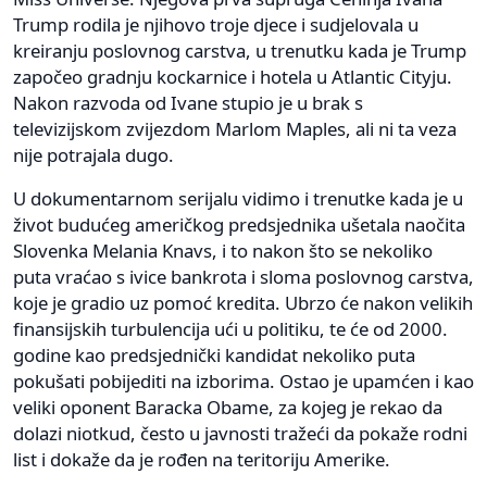
Trump rodila je njihovo troje djece i sudjelovala u
kreiranju poslovnog carstva, u trenutku kada je Trump
započeo gradnju kockarnice i hotela u Atlantic Cityju.
Nakon razvoda od Ivane stupio je u brak s
televizijskom zvijezdom Marlom Maples, ali ni ta veza
nije potrajala dugo.
U dokumentarnom serijalu vidimo i trenutke kada je u
život budućeg američkog predsjednika ušetala naočita
Slovenka Melania Knavs, i to nakon što se nekoliko
puta vraćao s ivice bankrota i sloma poslovnog carstva,
koje je gradio uz pomoć kredita. Ubrzo će nakon velikih
finansijskih turbulencija ući u politiku, te će od 2000.
godine kao predsjednički kandidat nekoliko puta
pokušati pobijediti na izborima. Ostao je upamćen i kao
veliki oponent Baracka Obame, za kojeg je rekao da
dolazi niotkud, često u javnosti tražeći da pokaže rodni
list i dokaže da je rođen na teritoriju Amerike.