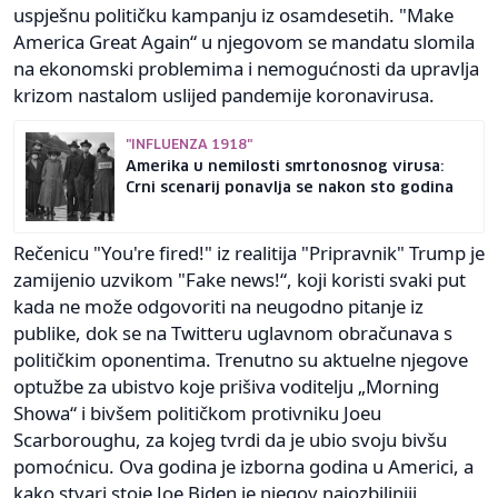
uspješnu političku kampanju iz osamdesetih. "Make
America Great Again“ u njegovom se mandatu slomila
na ekonomski problemima i nemogućnosti da upravlja
krizom nastalom uslijed pandemije koronavirusa.
"INFLUENZA 1918"
Amerika u nemilosti smrtonosnog virusa:
Crni scenarij ponavlja se nakon sto godina
Rečenicu "You're fired!" iz realitija "Pripravnik" Trump je
zamijenio uzvikom "Fake news!“, koji koristi svaki put
kada ne može odgovoriti na neugodno pitanje iz
publike, dok se na Twitteru uglavnom obračunava s
političkim oponentima. Trenutno su aktuelne njegove
optužbe za ubistvo koje prišiva voditelju „Morning
Showa“ i bivšem političkom protivniku Joeu
Scarboroughu, za kojeg tvrdi da je ubio svoju bivšu
pomoćnicu. Ova godina je izborna godina u Americi, a
kako stvari stoje Joe Biden je njegov najozbiljniji