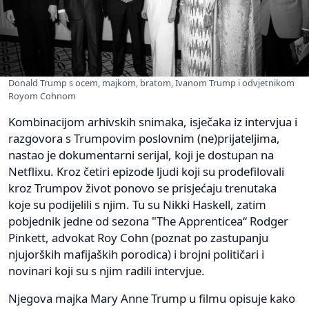
Donald Trump s ocem, majkom, bratom, Ivanom Trump i odvjetnikom
Royom Cohnom
Kombinacijom arhivskih snimaka, isječaka iz intervjua i
razgovora s Trumpovim poslovnim (ne)prijateljima,
nastao je dokumentarni serijal, koji je dostupan na
Netflixu. Kroz četiri epizode ljudi koji su prodefilovali
kroz Trumpov život ponovo se prisjećaju trenutaka
koje su podijelili s njim. Tu su Nikki Haskell, zatim
pobjednik jedne od sezona "The Apprenticea“ Rodger
Pinkett, advokat Roy Cohn (poznat po zastupanju
njujorških mafijaških porodica) i brojni političari i
novinari koji su s njim radili intervjue.
Njegova majka Mary Anne Trump u filmu opisuje kako