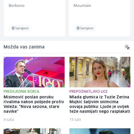
Mountain
Slatko i Slano
Sarajevo
Više lokacija
Možda vas zanima
PREDSJEDNIK BORCA
PREPOZNATLJIVO LICE
Misimović poslao poruku
Mlada glumica iz Tuzle Zerina
rivalima nakon pobjede protiv
Mujkić šaljivim snimcima
Veleža: "Nova sezona, stare
osvaja publiku: Ljude je uvijek
navike"
teže nasmijati nego rasplakati
4 sata
15 sati