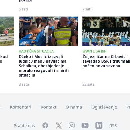
poteza
5 sati
7 sati
HAOTIČNA SITUACIJA
WWIN LIGA BIH
 kod
Džeko i Muslić izazvali
Željezničar na Grbavici
ao
ludnicu među navijačima
savladao BSK i trijumfa
Schalkea, obezbjeđenje
počeo novu sezonu
moralo reagovati i smiriti
situaciju
3 sata
22 sata
m
Komentari
Kontakt
O nama
Oglašavanje
P
Facebook
YouTube
LinkedIn
Twitter
Instagram
RSS
Pratite nas