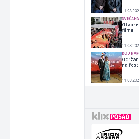
11.08.202
SVEČANA
Otvoren
filma
11.08.202
KOD NAR
Održan 
na fest
11.08.202