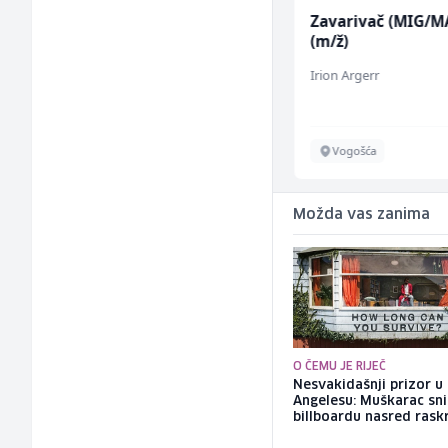
Kuhinjski pomoćnik
Zavarivač (MIG/M
(m/ž)
(m/ž)
Restoran Golf Klub
Irion Argerr
Sarajevo
Vogošća
Možda vas zanima
O ČEMU JE RIJEČ
Nesvakidašnji prizor u
Angelesu: Muškarac sni
billboardu nasred rask