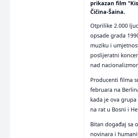
prikazan film "Ki
Čičina-Šaina.
Otprilike 2.000 lj
opsade grada 1990-
muziku i umjetnost
poslijeratni konce
nad nacionalizmo
Producenti filma s
februara na Berlin
kada je ova grupa 
na rat u Bosni i He
Bitan događaj sa o
novinara i humanit