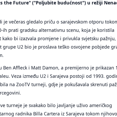
ss the Future" ("Poljubite budućnost") u režiji Nen
udi je večeras gledalo priču o sarajevskom otporu toko
ih prati gradsku alternativnu scenu, koja je koristila
 kako bi izazvala promjene i privukla svjetsku pažnju,
rt grupe U2 bio je proslava teško osvojene pobjede g
m.
u Ben Affleck i Matt Damon, a premijerno je prikazan 
aleu. Veza između U2 i Sarajeva postoji od 1993. godi
bila na ZooTV turneji, gdje je pokušavala skrenuti pa
rcegovini.
ve turneje je svakako bilo javljanje uživo američkog
arnog radnika Billa Cartera iz Sarajeva tokom njihov