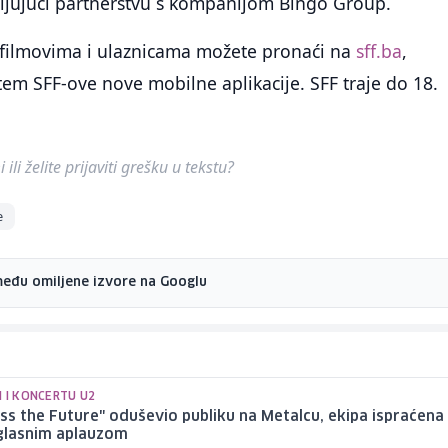
valjujući partnerstvu s kompanijom Bingo Group.
o filmovima i ulaznicama možete pronaći na
sff.ba
,
em SFF-ove nove mobilne aplikacije. SFF traje do 18.
ili želite prijaviti grešku u tekstu?
e
među omiljene izvore na Googlu
 I KONCERTU U2
iss the Future" oduševio publiku na Metalcu, ekipa ispraćena
lasnim aplauzom