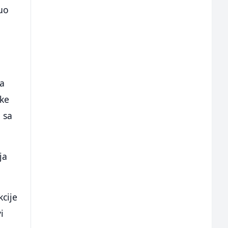
nuo
ma
jke
 sa
ja
kcije
i