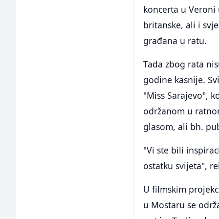
koncerta u Veroni 
britanske, ali i s
građana u ratu.
Tada zbog rata nis
godine kasnije. Sv
"Miss Sarajevo", k
održanom u ratnom
glasom, ali bh. pub
"Vi ste bili inspir
ostatku svijeta", r
U filmskim projekci
u Mostaru se održ