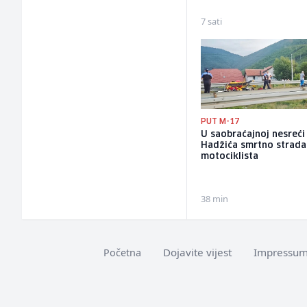
7 sati
PUT M-17
U saobraćajnoj nesreći
Hadžića smrtno strad
motociklista
38 min
Dojavite vijest
Impressu
Početna