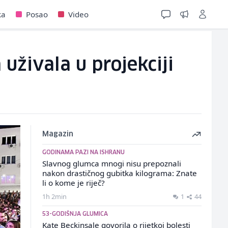
ka
Posao
Video
uživala u projekciji
Magazin
GODINAMA PAZI NA ISHRANU
Slavnog glumca mnogi nisu prepoznali
nakon drastičnog gubitka kilograma: Znate
li o kome je riječ?
1h 2min
1
44
53-GODIŠNJA GLUMICA
Kate Beckinsale govorila o rijetkoj bolesti