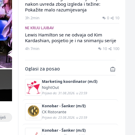
nakon uvreda zbog izgleda i težine:
Pokažite malo razumijevanja
3h 2min
0
10
NE KRIJU LJUBAV
Lewis Hamilton se ne odvaja od Kim
Kardashian, posjetio je i na snimanju serije
4h 7min
10
100
Oglasi za posao
Marketing koordinator (m/ž)
NightOut
Prijava do: 31.08.2026. u 23:59
Konobar - Šanker (m/ž)
CK Ristorante
jeli
Prijava do: 23.08.2026. u 23:59
Konobar - Šanker (m/ž)