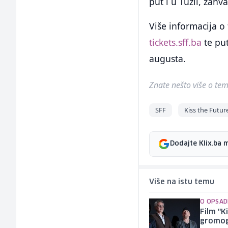
put i u Tuzli, zah
Više informacija 
tickets.sff.ba
te put
augusta.
Znate nešto više o temi 
SFF
Kiss the Futur
Dodajte Klix.ba 
Više na istu temu
O OPSADI
Film "K
gromog