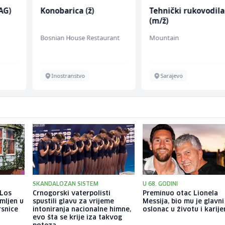
AG)
Konobarica (ž)
Tehnički rukovodila
(m/ž)
Bosnian House Restaurant
Mountain
Inostranstvo
Sarajevo
SKANDALOZAN SISTEM
U 68. GODINI
 Los
Crnogorski vaterpolisti
Preminuo otac Lionela
mljen u
spustili glavu za vrijeme
Messija, bio mu je glavni
rsnice
intoniranja nacionalne himne,
oslonac u životu i karije
evo šta se krije iza takvog