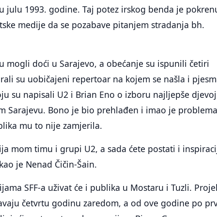
u julu 1993. godine. Taj potez irskog benda je pokre
vjetske medije da se pozabave pitanjem stradanja bh.
u mogli doći u Sarajevo, a obećanje su ispunili četiri
irali su uobičajeni repertoar na kojem se našla i pjes
oju su napisali U2 i Brian Eno o izboru najljepše djevo
 Sarajevu. Bono je bio prehlađen i imao je problema
lika mu to nije zamjerila.
acija mom timu i grupi U2, a sada ćete postati i inspiraci
ekao je Nenad Čičin-Šain.
jama SFF-a uživat će i publika u Mostaru i Tuzli. Proje
avaju četvrtu godinu zaredom, a od ove godine po prv