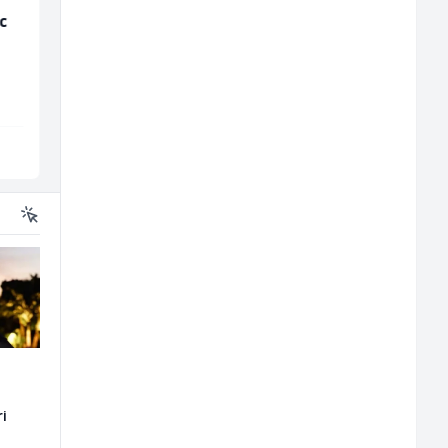
c
Kustos u galeriji slika
Bravar -
(m/ž)
Elektrozavarivač (m)
Galerija Java
Mountain
Sarajevo
Sarajevo
ri