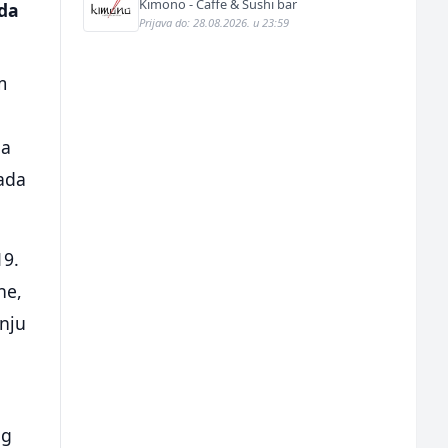
Kimono - Caffe & Sushi bar
ada
Prijava do: 28.08.2026. u 23:59
m
 a
rada
19.
ne,
žnju
og