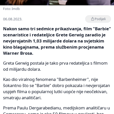
Foto: Imdb
06.08.2023.
Podijeli
Nakon samo tri sedmice prikazivanja, film "Barbie"
scenaristice i redateljice Grete Gerwig zaradio je
nevjerojatnih 1,03 milijarde dolara na svjetskim
kino blagajnama, prema službenim procjenama
Warner Brosa.
Greta Gerwig postala je tako prva redateljica s filmom
od milijardu dolara.
Kao dio viralnog fenomena "Barbenheimer", nije
šokantno što se "Barbie" dobro pokazala i nevjerojatan
uspjeh filma o popularnoj lutki uopće nije neočekivan,
smatraju analitičari.
Prema Paulu Dergarabedianu, medijskom analitičaru u
Comscoreu, samo je oko 50 filmova u povijesti, bez