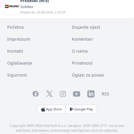
Prodavač (m/ž)
Solidex
Prijava do: 20.08.2026. u 23:59
Početna
Dojavite vijest
Impressum
Komentari
Kontakt
O nama
Oglašavanje
Privatnost
Sigurnost
Oglasi za posao
Facebook
YouTube
LinkedIn
Twitter
Instagram
RSS
App Store
Google Play
Copyright 2000-2026 InterSoft d.o.o. Sarajevo. ISSN 2566-3771. Sva prava
zadržana. Zabranjeno preuzimanje sadržaja bez dozvole izdavača.