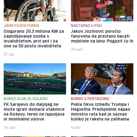
JAVNI POZIVI FONDA
NASTUPAO U PULI
Osigurano 20,3 miliona KM za
Jakov Jozinović poručio
zapošljavanje osoba s
fanovima da prestanu bacati
invaliditetom, prvi put i za
mobitele na binu: Pogazit ću ih
one sa 50 posto invaliditeta
18 sati
21 sat
BORDO KLUB SE OGLASIO
BURNO U PENTAGONU
FK Sarajevo do daljnjeg ne
Pukla tikva između Trumpa i
može igrati domaće utakmice
Hegsetha: Predsjednik napao
na Koševu, teren ne ispunjava
ministra rata kad je saznao
ni minimalne uslove
koliko je raketa na zalihama
16 sati
6 sati