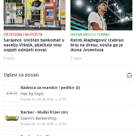
OŠTEĆENA I BH POŠTA
VAŽAN BROJ U TORINU
Sarajevo: Uništen bankomat u
Kerim Alajbegović izabrao
naselju Višnjik, pljačkaši nisu
broj na dresu, nosila ga je
uspjeli odnijeti novac
ikona Juventusa
3 sata
2 sata
Oglasi za posao
Radnica za manikir i pedikir (ž)
Hair by GigiS
Prijava do: 28.08.2026. u 23:59
Barber - Muški frizer (m)
Gianni’s Barbershop
Prijava do: 23.08.2026. u 23:59