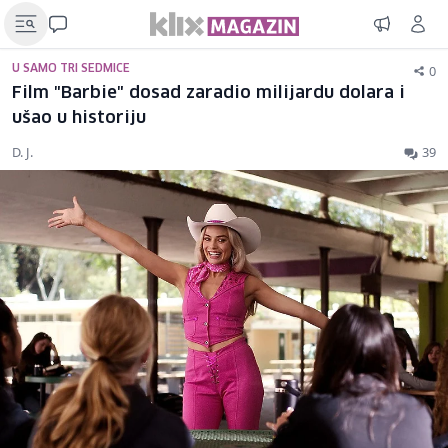
0
U SAMO TRI SEDMICE
Film "Barbie" dosad zaradio milijardu dolara i
ušao u historiju
D. J.
39