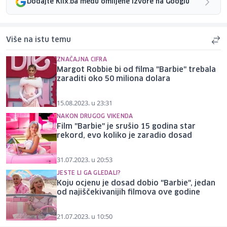
Dodajte Klix.ba među omiljene izvore na Googlu
Više na istu temu
ZNAČAJNA CIFRA
Margot Robbie bi od filma "Barbie" trebala
zaraditi oko 50 miliona dolara
15.08.2023. u 23:31
NAKON DRUGOG VIKENDA
Film "Barbie" je srušio 15 godina star
rekord, evo koliko je zaradio dosad
31.07.2023. u 20:53
JESTE LI GA GLEDALI?
Koju ocjenu je dosad dobio "Barbie", jedan
od najiščekivanijih filmova ove godine
21.07.2023. u 10:50