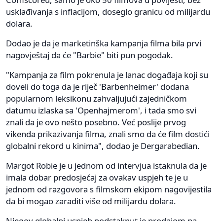
usklađivanja s inflacijom, doseglo granicu od milijardu
dolara.
Dodao je da je marketinška kampanja filma bila prvi
nagovještaj da će "Barbie" biti pun pogodak.
"Kampanja za film pokrenula je lanac događaja koji su
doveli do toga da je riječ 'Barbenheimer' dodana
popularnom leksikonu zahvaljujući zajedničkom
datumu izlaska sa 'Openhajmerom', i tada smo svi
znali da je ovo nešto posebno. Već poslije prvog
vikenda prikazivanja filma, znali smo da će film dostići
globalni rekord u kinima", dodao je Dergarabedian.
Margot Robie je u jednom od intervjua istaknula da je
imala dobar predosjećaj za ovakav uspjeh te je u
jednom od razgovora s filmskom ekipom nagovijestila
da bi mogao zaraditi više od milijardu dolara.
Njegov globalni uspjeh podstaknut je prodajom na