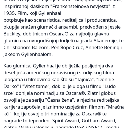
inspiriranoj klasikom "Frankensteinova nevjesta" iz
1935. Film, koji Gyllenhaal
potpisuje kao scenaristica, rediteljica i producentica,
okuplja snažan glumački ansambl, predvođen s Jessie
Buckley, dobitnicom Oscara® za najbolju glavnu
glumicu na ovogodišnjoj dodjeli nagrada Akademije, te
Christianom Baleom, Penélope Cruz, Annette Bening i
Jakeom Gyllenhaalom.
Kao glumica, Gyllenhaal je obilježila posljednja dva
desetljeća američkog nezavisnog i studijskog filma
ulogama u filmovima kao što su "Tajnica", "Donnie
Darko" i "Vitez tame", dok joj je uloga u filmu "Ludo
srce" donijela nominaciju za Oscara®. Zlatni globus
osvojila je za seriju "Časna žena", a njezina rediteljska
karijera započela je iznimno uspješnim filmom "Mračna
kći", koji je osvojio tri nominacije za Oscara® te
nagrade Independent Spirit Award, Gotham Award,
Zlatnu Oselu u Veneciji, nagrade DGA i NYFCC, među