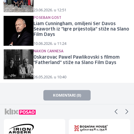
23.06.2026. u 12:51
POSEBAN GOST
Liam Cunningham, omiljeni Ser Davos
Seaworth iz "Igre prijestolja" stiže na Slano
Film Days
10.06.2026. u 11:24
NAKON CANNESA
Oskarovac Pawel Pawlikovski s filmom
"Fatherland" stiže na Slano Film Days
26.05.2026. u 10:40
KOMENTARI (0)