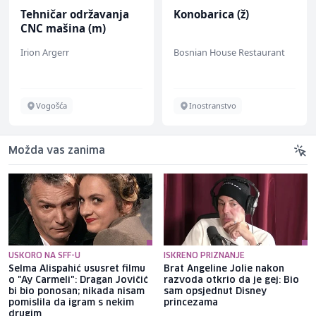
Tehničar održavanja
Konobarica (ž)
CNC mašina (m)
Irion Argerr
Bosnian House Restaurant
Vogošća
Inostranstvo
Možda vas zanima
USKORO NA SFF-U
ISKRENO PRIZNANJE
Selma Alispahić ususret filmu
Brat Angeline Jolie nakon
o "Ay Carmeli": Dragan Jovičić
razvoda otkrio da je gej: Bio
bi bio ponosan; nikada nisam
sam opsjednut Disney
pomislila da igram s nekim
princezama
drugim