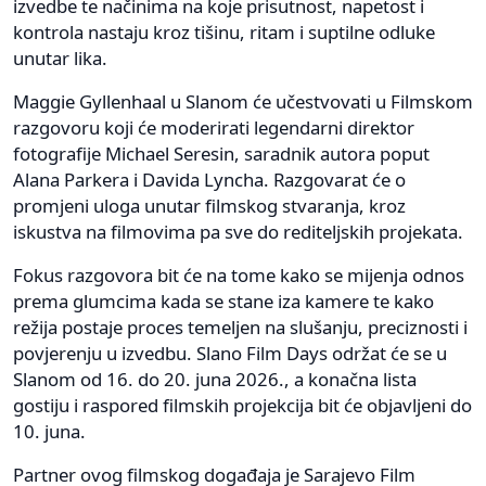
izvedbe te načinima na koje prisutnost, napetost i
kontrola nastaju kroz tišinu, ritam i suptilne odluke
unutar lika.
Maggie Gyllenhaal u Slanom će učestvovati u Filmskom
razgovoru koji će moderirati legendarni direktor
fotografije Michael Seresin, saradnik autora poput
Alana Parkera i Davida Lyncha. Razgovarat će o
promjeni uloga unutar filmskog stvaranja, kroz
iskustva na filmovima pa sve do rediteljskih projekata.
Fokus razgovora bit će na tome kako se mijenja odnos
prema glumcima kada se stane iza kamere te kako
režija postaje proces temeljen na slušanju, preciznosti i
povjerenju u izvedbu. Slano Film Days održat će se u
Slanom od 16. do 20. juna 2026., a konačna lista
gostiju i raspored filmskih projekcija bit će objavljeni do
10. juna.
Partner ovog filmskog događaja je Sarajevo Film