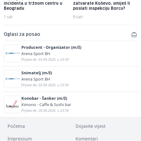
incidenta u tržnom centru u
zatvarate Koševo, smiješ li
Beogradu
poslati inspekciju Borcu?
1 sat
9 sati
Oglasi za posao
Producent - Organizator (m/ž)
Arena Sport BH
Prijava do: 03.09.2026. u 23:59
Snimatelj (m/ž)
Arena Sport BH
Prijava do: 03.09.2026. u 23:59
Konobar - Šanker (m/ž)
Kimono - Caffe & Sushi bar
Prijava do: 28.08.2026. u 23:59
Početna
Dojavite vijest
Impressum
Komentari