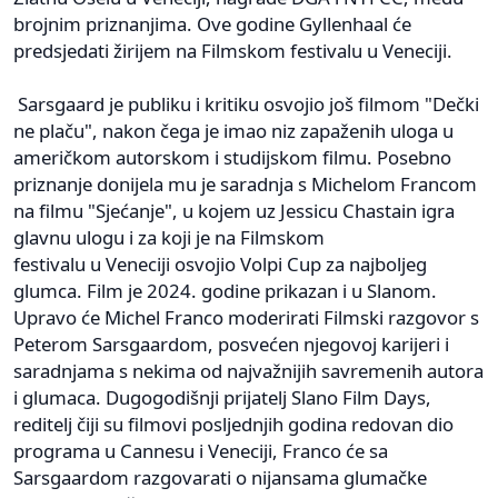
brojnim priznanjima. Ove godine Gyllenhaal će
predsjedati žirijem na Filmskom festivalu u Veneciji.
Sarsgaard je publiku i kritiku osvojio još filmom "Dečki
ne plaču", nakon čega je imao niz zapaženih uloga u
američkom autorskom i studijskom filmu. Posebno
priznanje donijela mu je saradnja s Michelom Francom
na filmu "Sjećanje", u kojem uz Jessicu Chastain igra
glavnu ulogu i za koji je na Filmskom
festivalu u Veneciji osvojio Volpi Cup za najboljeg
glumca. Film je 2024. godine prikazan i u Slanom.
Upravo će Michel Franco moderirati Filmski razgovor s
Peterom Sarsgaardom, posvećen njegovoj karijeri i
saradnjama s nekima od najvažnijih savremenih autora
i glumaca. Dugogodišnji prijatelj Slano Film Days,
reditelj čiji su filmovi posljednjih godina redovan dio
programa u Cannesu i Veneciji, Franco će sa
Sarsgaardom razgovarati o nijansama glumačke