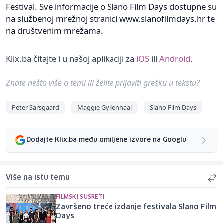
Festival. Sve informacije o Slano Film Days dostupne su
na službenoj mrežnoj stranici www.slanofilmdays.hr te
na društvenim mrežama.
Klix.ba čitajte i u našoj aplikaciji za
iOS
ili
Android
.
Znate nešto više o temi ili želite prijaviti grešku u tekstu?
Peter Sarsgaard
Maggie Gyllenhaal
Slano Film Days
Dodajte Klix.ba među omiljene izvore na Googlu
Više na istu temu
FILMSKI SUSRETI
Završeno treće izdanje festivala Slano Film
Days