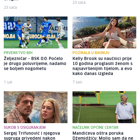
23 sata
23 sata
PRVENSTVO BIH
POZIRALA U BIKINIJU
Željezničar - BSK 0:0: Počelo
Kelly Brook su naučnici prije
je drugo poluvrijeme, nadamo
10 godina proglasili ženom s
se boljem nogometu
najsavršenijim tijelom, a evo
kako danas izgleda
1 sat
7 sati
SUKOB S OSIGURANJEM
NAČELNIK OPĆINE CENTAR
Sergej Trifunović i njegova
Mandićeva oštra poruka
supruga privedeni nakon
Džemidžiću: Molio sam da ne