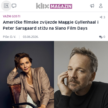
3
VAŽNI GOSTI
Američke filmske zvijezde Maggie Gyllenhaal i
Peter Sarsgaard stižu na Slano Film Days
Piše: D. V.
|
03.06.2026.
0