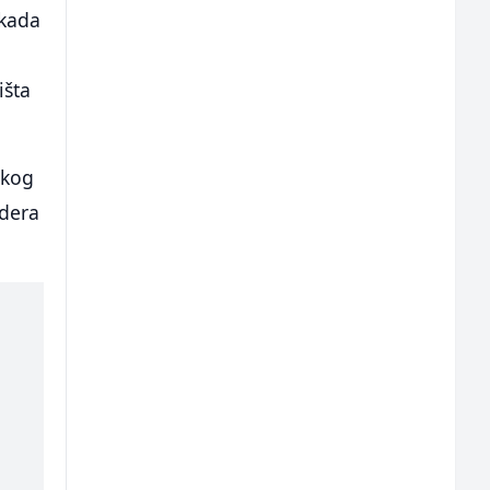
 kada
išta
skog
idera