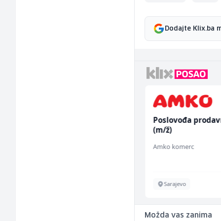
Dodajte Klix.ba 
Accounting Associate
Poslovođa prodav
(m/f)
(m/ž)
Jitasa
Amko komerc
Više lokacija
Sarajevo
Možda vas zanima