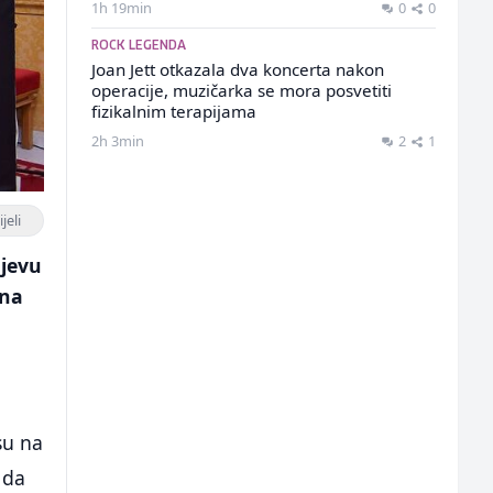
1h 19min
0
0
ROCK LEGENDA
Joan Jett otkazala dva koncerta nakon
operacije, muzičarka se mora posvetiti
fizikalnim terapijama
2h 3min
2
1
jeli
ajevu
ina
su na
 da