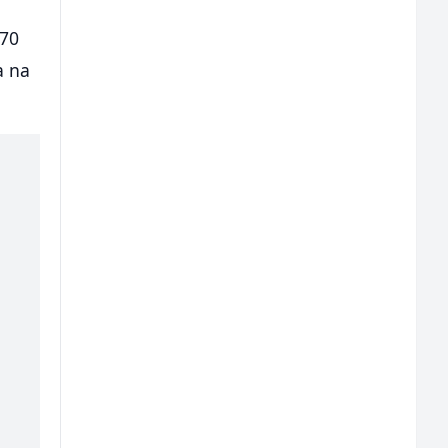
 70
a na