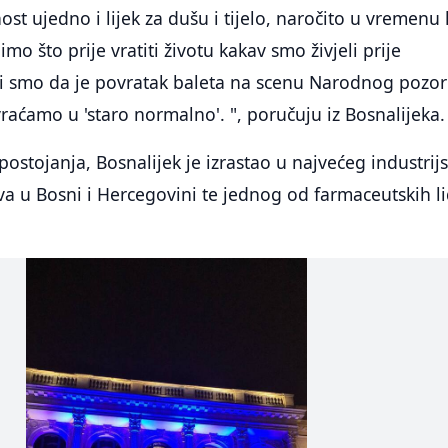
ost ujedno i lijek za dušu i tijelo, naročito u vremenu
imo što prije vratiti životu kakav smo živjeli prije
i smo da je povratak baleta na scenu Narodnog pozor
raćamo u 'staro normalno'. ", poručuju iz Bosnalijeka.
ostojanja, Bosnalijek je izrastao u najvećeg industrij
va u Bosni i Hercegovini te jednog od farmaceutskih l