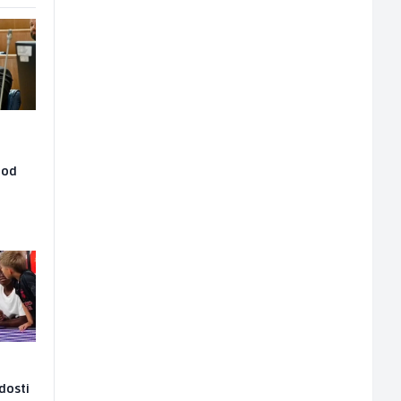
 od
adosti