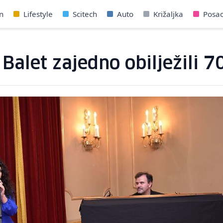
n
Lifestyle
Scitech
Auto
Križaljka
Posa
 Balet zajedno obilježili 