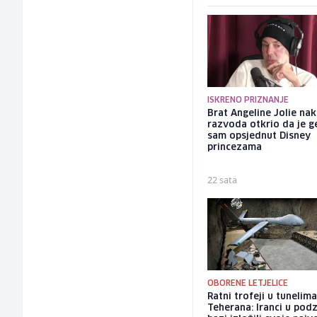
ISKRENO PRIZNANJE
Brat Angeline Jolie na
razvoda otkrio da je ge
sam opsjednut Disney
princezama
22 sata
OBORENE LETJELICE
Ratni trofeji u tunelim
Teherana: Iranci u po