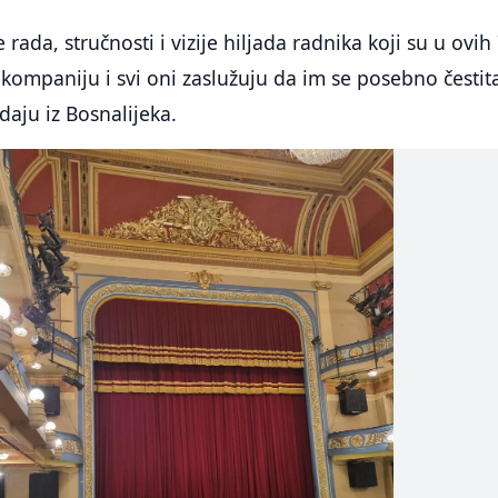
e rada, stručnosti i vizije hiljada radnika koji su u ovih
 kompaniju i svi oni zaslužuju da im se posebno čestit
daju iz Bosnalijeka.