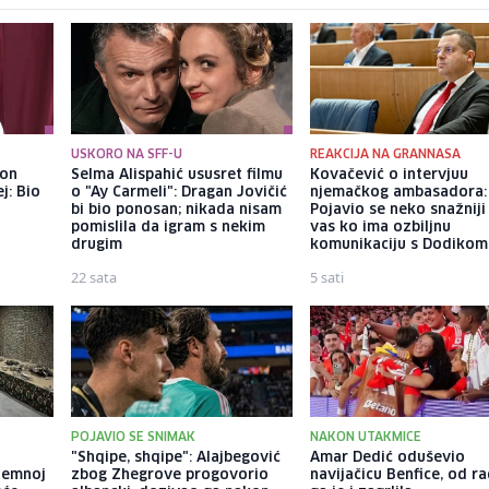
USKORO NA SFF-U
REAKCIJA NA GRANNASA
kon
Selma Alispahić ususret filmu
Kovačević o intervjuu
j: Bio
o "Ay Carmeli": Dragan Jovičić
njemačkog ambasadora:
bi bio ponosan; nikada nisam
Pojavio se neko snažniji
pomislila da igram s nekim
vas ko ima ozbiljnu
drugim
komunikaciju s Dodikom
22 sata
5 sati
POJAVIO SE SNIMAK
NAKON UTAKMICE
a
"Shqipe, shqipe": Alajbegović
Amar Dedić oduševio
dzemnoj
zbog Zhegrove progovorio
navijačicu Benfice, od r