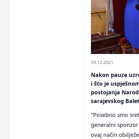
29.12.2021.
Nakon pauze uzro
i što je uspješno
postojanja Narod
sarajevskog Balet
"Posebno smo sretn
generalni sponzor 
ovaj način obilježe