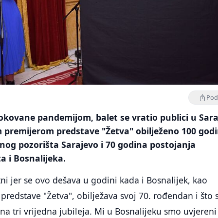
Podi
kovane pandemijom, balet se vratio publici u Sar
m premijerom predstave "Žetva" obilježeno 100 god
nog pozorišta Sarajevo i 70 godina postojanja
a i Bosnalijeka.
i jer se ovo dešava u godini kada i Bosnalijek, kao
predstave "Žetva", obilježava svoj 70. rođendan i što 
na tri vrijedna jubileja. Mi u Bosnalijeku smo uvjereni