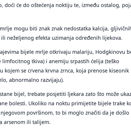
o, doći će do oštećenja noktiju te, između ostalog, po
mrlje mogu biti znak znak nedostatka kalcija, gljivični
e ili neželjenog efekta uzimanja određenih lijekova.
učajevima bijele mrlje otkrivaju malariju, Hodgkinovu b
limfocitnog tkiva) i anemiju srpastih ćelija (teško
 u kojem se crvena krvna zrnca, koja prenose kiseonik
elo, abnormalno razvijaju).
tane bijel, trebate posjetiti ljekara zato što može ukaz
čane bolesti. Ukoliko na noktu primijetite bijele trake k
 njegovom površinom, to bi moglo značiti da je došlo
 arsenom ili talijem.