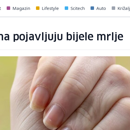
t
Magazin
Lifestyle
Scitech
Auto
Križal
a pojavljuju bijele mrlje