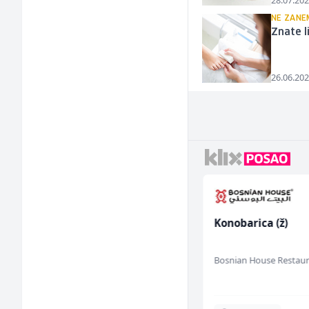
28.07.202
NE ZANE
Znate l
26.06.202
Prodavač u školskoj
Konobarica (ž)
kantini (ž)
Slatko i Slano
Bosnian House Restau