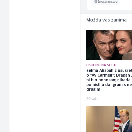
Više lokacija
Inostranstvo
Možda vas zanima
USKORO NA SFF-U
Selma Alispahić ususret
o "Ay Carmeli": Dragan 
bi bio ponosan; nikada
pomislila da igram s n
drugim
20 sati