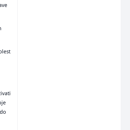
jave
h
olest
ivati
oje
 do