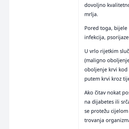
dovoljno kvalitetn
mrlja.
Pored toga, bijele 
infekcija, psorijaz
U vrlo rijetkim sl
(maligno oboljenje 
oboljenje krvi kod
putem krvi kroz tij
Ako čitav nokat pos
na dijabetes ili sr
se protežu cijelom
trovanja organizma