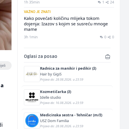
1h 35min
1
24
VAŽNO JE ZNATI
Kako povećati količinu mlijeka tokom
dojenja: Izazov s kojim se susreću mnoge
mame
3h 1min
0
0
Oglasi za posao
jeli
Radnica za manikir i pedikir (ž)
Hair by GigiS
Prijava do: 28.08.2026. u 23:59
 a
Kozmetičarka (ž)
Idelle studio
Prijava do: 16.08.2026. u 23:59
Medicinska sestra - Tehničar (m/ž)
USZ Dom Familia
di
Prijava do: 28.08.2026. u 23:59