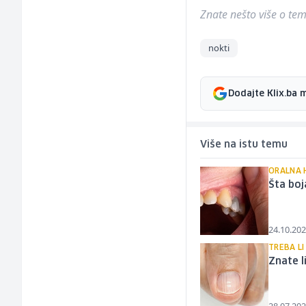
Znate nešto više o temi 
nokti
Dodajte Klix.ba 
Više na istu temu
ORALNA 
Šta bo
24.10.202
TREBA LI
Znate l