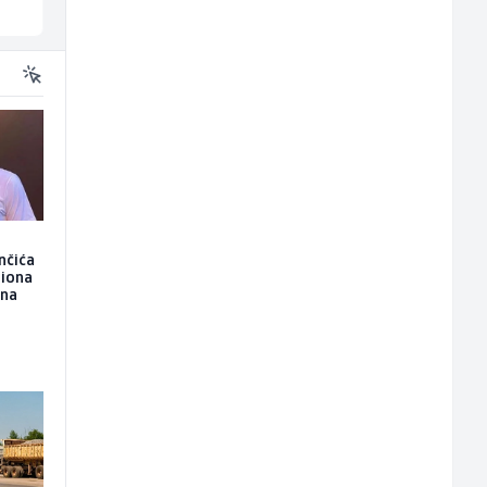
Sarajevo
Sarajevo
nčića
liona
ona