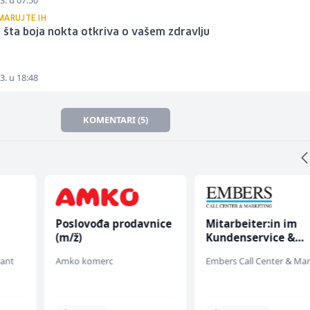
3. u 07:50
MARUJTE IH
i šta boja nokta otkriva o vašem zdravlju
3. u 18:48
KOMENTARI (5)
Poslovođa prodavnice
Mitarbeiter:in im
(m/ž)
Kundenservice &
Support (m/w/d)
rant
Amko komerc