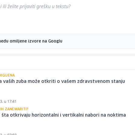
ili želite prijaviti grešku u tekstu?
među omiljene izvore na Googlu
HIGIJENA
ja vaših zuba može otkriti o vašem zdravstvenom stanju
3. u 17:41
 IH ZANEMARITI?
i šta otkrivaju horizontalni i vertikalni nabori na noktima