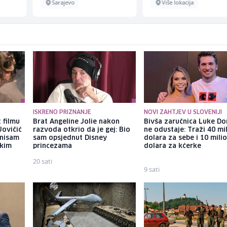
Sarajevo
Više lokacija
ISKRENO PRIZNANJE
NOVI ZAHTJEV U SLOVENIJI
 filmu
Brat Angeline Jolie nakon
Bivša zaručnica Luke Do
Jovičić
razvoda otkrio da je gej: Bio
ne odustaje: Traži 40 mi
 nisam
sam opsjednut Disney
dolara za sebe i 10 mili
ekim
princezama
dolara za kćerke
20 sati
9 sati