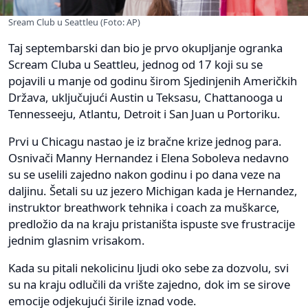
Sream Club u Seattleu (Foto: AP)
Taj septembarski dan bio je prvo okupljanje ogranka
Scream Cluba u Seattleu, jednog od 17 koji su se
pojavili u manje od godinu širom Sjedinjenih Američkih
Država, uključujući Austin u Teksasu, Chattanooga u
Tennesseeju, Atlantu, Detroit i San Juan u Portoriku.
Prvi u Chicagu nastao je iz bračne krize jednog para.
Osnivači Manny Hernandez i Elena Soboleva nedavno
su se uselili zajedno nakon godinu i po dana veze na
daljinu. Šetali su uz jezero Michigan kada je Hernandez,
instruktor breathwork tehnika i coach za muškarce,
predložio da na kraju pristaništa ispuste sve frustracije
jednim glasnim vrisakom.
Kada su pitali nekolicinu ljudi oko sebe za dozvolu, svi
su na kraju odlučili da vrište zajedno, dok im se sirove
emocije odjekujući širile iznad vode.