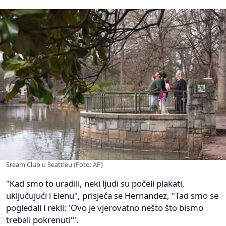
Sream Club u Seattleu (Foto: AP)
"Kad smo to uradili, neki ljudi su počeli plakati,
uključujući i Elenu", prisjeća se Hernandez, "Tad smo se
pogledali i rekli: 'Ovo je vjerovatno nešto što bismo
trebali pokrenuti'".