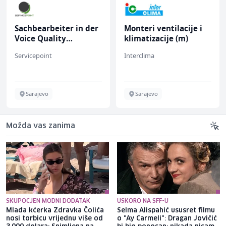
Sachbearbeiter in der
Monteri ventilacije i
Voice Quality
klimatizacije (m)
Management (m/w)
Servicepoint
Interclima
Sarajevo
Sarajevo
Možda vas zanima
SKUPOCJEN MODNI DODATAK
USKORO NA SFF-U
Mlađa kćerka Zdravka Čolića
Selma Alispahić ususret filmu
nosi torbicu vrijednu više od
o "Ay Carmeli": Dragan Jovičić