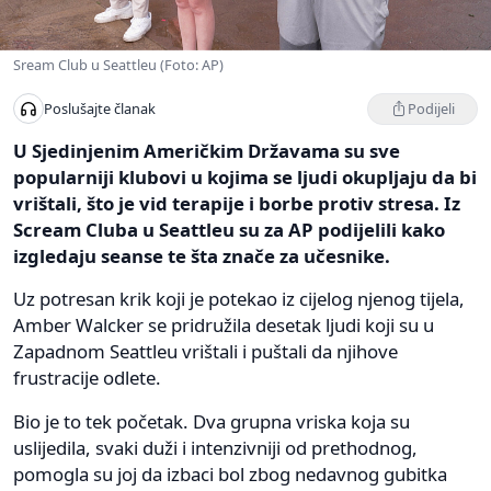
Sream Club u Seattleu (Foto: AP)
Podijeli
Poslušajte članak
U Sjedinjenim Američkim Državama su sve
popularniji klubovi u kojima se ljudi okupljaju da bi
vrištali, što je vid terapije i borbe protiv stresa. Iz
Scream Cluba u Seattleu su za AP podijelili kako
izgledaju seanse te šta znače za učesnike.
Uz potresan krik koji je potekao iz cijelog njenog tijela,
Amber Walcker se pridružila desetak ljudi koji su u
Zapadnom Seattleu vrištali i puštali da njihove
frustracije odlete.
Bio je to tek početak. Dva grupna vriska koja su
uslijedila, svaki duži i intenzivniji od prethodnog,
pomogla su joj da izbaci bol zbog nedavnog gubitka