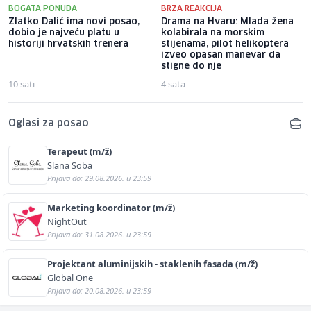
BOGATA PONUDA
BRZA REAKCIJA
Zlatko Dalić ima novi posao,
Drama na Hvaru: Mlada žena
dobio je najveću platu u
kolabirala na morskim
historiji hrvatskih trenera
stijenama, pilot helikoptera
izveo opasan manevar da
stigne do nje
10 sati
4 sata
Oglasi za posao
Terapeut (m/ž)
Slana Soba
Prijava do: 29.08.2026. u 23:59
Marketing koordinator (m/ž)
NightOut
Prijava do: 31.08.2026. u 23:59
Projektant aluminijskih - staklenih fasada (m/ž)
Global One
Prijava do: 20.08.2026. u 23:59