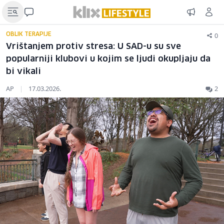
0
OBLIK TERAPIJE
Vrištanjem protiv stresa: U SAD-u su sve
popularniji klubovi u kojim se ljudi okupljaju da
bi vikali
AP
|
17.03.2026.
2