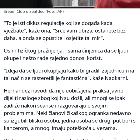
Sream Club u Seattleu (Foto: AP)
"To je isti ciklus regulacije koji se događa kada
vježbate", kaže ona, "Srce vam ubrza, ostanete bez
daha, a onda se opustite i osjetite taj mir".
Osim fizičkog pražnjenja, i sama činjenica da se ljudi
okupe i nešto rade zajedno donosi korist.
"Ideja da se ljudi okupljaju kako bi gradili zajednicu i na
taj način se rasteretili je fantastična", kaže Nadkarni.
Hernandez navodi da nije uobičajena praksa javno
dijeliti razloge zbog kojih su došli, ali mnogi se ipak
zadrže nakon seanse i razgovaraju o svojim
problemima. Neki članovi čikaškog ogranka nedavno
su izgubili blisku osobu, jedna osoba se drugi put bori s
kancerom, a mnogi imaju poteškoća u vezama.