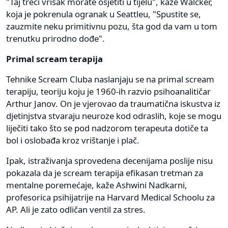
"Taj treći vrisak morate osjetiti u tijelu", kaže Walcker,
koja je pokrenula ogranak u Seattleu, "Spustite se,
zauzmite neku primitivnu pozu, šta god da vam u tom
trenutku prirodno dođe".
Primal scream terapija
Tehnike Scream Cluba naslanjaju se na primal scream
terapiju, teoriju koju je 1960-ih razvio psihoanalitičar
Arthur Janov. On je vjerovao da traumatična iskustva iz
djetinjstva stvaraju neuroze kod odraslih, koje se mogu
liječiti tako što se pod nadzorom terapeuta dotiče ta
bol i oslobađa kroz vrištanje i plač.
Ipak, istraživanja sprovedena decenijama poslije nisu
pokazala da je scream terapija efikasan tretman za
mentalne poremećaje, kaže Ashwini Nadkarni,
profesorica psihijatrije na Harvard Medical Schoolu za
AP. Ali je zato odličan ventil za stres.