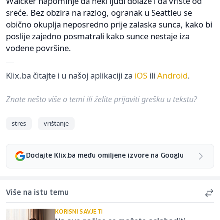
Walcker napominje da neki ljudi dolaze i da vrište od
sreće. Bez obzira na razlog, ogranak u Seattleu se
obično okuplja neposredno prije zalaska sunca, kako bi
poslije zajedno posmatrali kako sunce nestaje iza
vodene površine.
Klix.ba čitajte i u našoj aplikaciji za
iOS
ili
Android
.
Znate nešto više o temi ili želite prijaviti grešku u tekstu?
stres
vrištanje
Dodajte Klix.ba među omiljene izvore na Googlu
Više na istu temu
KORISNI SAVJETI