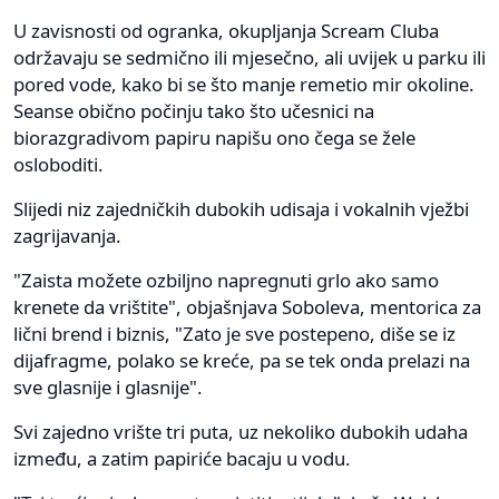
U zavisnosti od ogranka, okupljanja Scream Cluba
održavaju se sedmično ili mjesečno, ali uvijek u parku ili
pored vode, kako bi se što manje remetio mir okoline.
Seanse obično počinju tako što učesnici na
biorazgradivom papiru napišu ono čega se žele
osloboditi.
Slijedi niz zajedničkih dubokih udisaja i vokalnih vježbi
zagrijavanja.
"Zaista možete ozbiljno napregnuti grlo ako samo
krenete da vrištite", objašnjava Soboleva, mentorica za
lični brend i biznis, "Zato je sve postepeno, diše se iz
dijafragme, polako se kreće, pa se tek onda prelazi na
sve glasnije i glasnije".
Svi zajedno vrište tri puta, uz nekoliko dubokih udaha
između, a zatim papiriće bacaju u vodu.