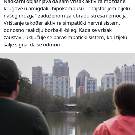
Nadkarni objašnjava da sam vrisak aktivira moždane
krugove u amigdali i hipokampusu – "najstarijem dijelu
našeg mozga" zaduženom za obradu stresa i emocija.
Vrištanje također aktivira simpatički nervni sistem,
odnosno reakciju borba-ili-bijeg. Kada se vrisak
zaustavi, uključuje se parasimpatički sistem, koji tijelu
šalje signal da se odmori.