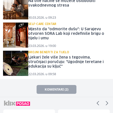
Na ove načine se možete osloboditi
svakodnevnog stresa
30.03.2026. u 09:23
SELF-CARE CENTAR
Mjesto da "odmorite dušu": U Sarajevu
otvoren SORA Lab koji redefiniše brigu o
tijelu i umu
23.03.2026. u 19:00
BROJNI BENEFITI ZA TIJELO
Ljekari žele više žena s tegovima,
stručnjaci poručuju: "Ugodnije teretane i
edukacija su ključ"
22.03.2026. u 09:58
KOMENTARI (2)