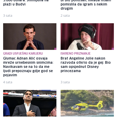
3.000 dolara: Snimljena na
bi bio ponosan; nikada nisam
plaži u Budvi
pomislila da igram s nekim
drugim
3 sata
2 sata
GRADI USPJEŠNU KARIJERU
ISKRENO PRIZNANJE
Glumac Adnan Alić osvaja
Brat Angeline Jolie nakon
mreže urnebesnim snimcima:
razvoda otkrio da je gej: Bio
Navikavam se na to da me
sam opsjednut Disney
ljudi prepoznaju gdje god se
princezama
pojavim
4 sata
3 sata